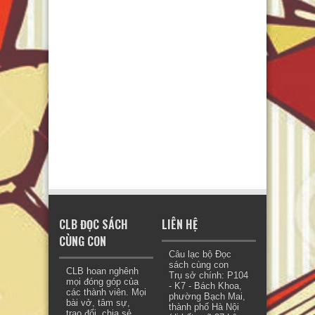
CLB ĐỌC SÁCH
LIÊN HỆ
CÙNG CON
Câu lạc bộ Đọc
sách cùng con
CLB hoan nghênh
Trụ sở chính: P104
mọi đóng góp của
- K7 - Bách Khoa,
các thành viên. Mọi
phường Bạch Mai,
bài vở, tâm sự,
thành phố Hà Nội
trao đổi, chia sẻ