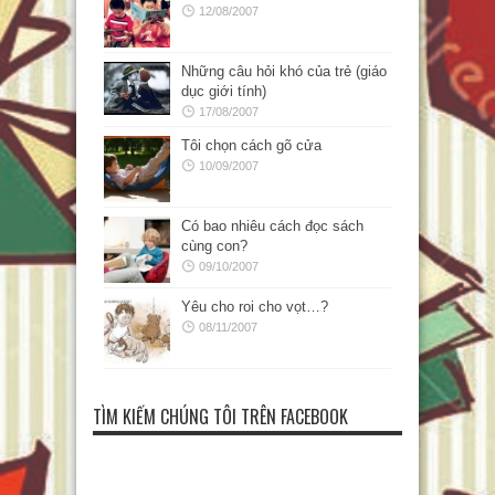
12/08/2007
Những câu hỏi khó của trẻ (giáo
dục giới tính)
17/08/2007
Tôi chọn cách gõ cửa
10/09/2007
Có bao nhiêu cách đọc sách
cùng con?
09/10/2007
Yêu cho roi cho vọt…?
08/11/2007
TÌM KIẾM CHÚNG TÔI TRÊN FACEBOOK