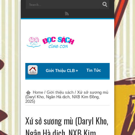
Tin Tức
Giới Thiệu CLB
Bài Viết
Giới Thiệu Sách
Home
/
Giới thiệu sách
/
Xứ sở sương mù
(Daryl Kho, Ngân Hà dịch, NXB Kim Đồng,
Thơ – Truyện
Tư Vấn – Chia Sẻ
2025)
Chào Tiếng Việt
Xứ sở sương mù (Daryl Kho,
Ngân Hà dịch, NXB Kim
Trại Hè Thanh Thiếu Nhi EcoCamp