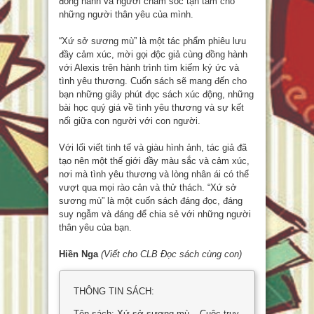
đồng hành và người chăm sóc tận tâm cho
những người thân yêu của mình.
“Xứ sở sương mù” là một tác phẩm phiêu lưu
đầy cảm xúc, mời gọi độc giả cùng đồng hành
với Alexis trên hành trình tìm kiếm ký ức và
tình yêu thương. Cuốn sách sẽ mang đến cho
bạn những giây phút đọc sách xúc động, những
bài học quý giá về tình yêu thương và sự kết
nối giữa con người với con người.
Với lối viết tinh tế và giàu hình ảnh, tác giả đã
tạo nên một thế giới đầy màu sắc và cảm xúc,
nơi mà tình yêu thương và lòng nhân ái có thể
vượt qua mọi rào cản và thử thách. “Xứ sở
sương mù” là một cuốn sách đáng đọc, đáng
suy ngẫm và đáng để chia sẻ với những người
thân yêu của bạn.
Hiền Nga
(Viết cho CLB Đọc sách cùng con)
THÔNG TIN SÁCH:
Tên sách: Xứ sở sương mù – Cuộc truy