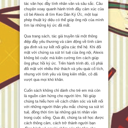
tác văn học đầy tính nhân văn và sâu sắc. Câu
chuyện xoay quanh hành trình đầy cảm xúc của
cô bé Alexis đi tìm Keo Dán Ký Ức, một loại
phép thuật kỳ diệu có thể giúp ông nội của mình
tìm lại những ký ức đã mất.
Qua trang sách, tác giả truyền tải một thông
điệp đầy yêu thương và cảm động về tình cảm
gia đình và sự kết nối giữa các thế hệ. Khi đối
mặt với chứng sa sút trí tuệ của ông nội, Alexis
không bỏ cuộc mà kiên cường tìm cách giúp
ông phục hồi ký ức. Trên hành trình đó, cô phải
đối mặt với nhiều thử thách và yêu quái cổ tích,
nhưng với tình yêu và lòng kiên nhẫn, cô đã
vượt qua mọi khó khăn.
Cuốn sách không chỉ dành cho trẻ em mà còn
là nguồn cảm hứng cho người lớn. Nó giúp
chúng ta hiểu hơn về cách chăm sóc và kết nối
với những người thân yêu mắc chứng sa sút trí
tuệ, đồng thời tìm lại những giá trị nhân văn
trong cuộc sống. Qua đó, chúng ta sẽ học được
cách thông cảm, cách trở thành người bạn