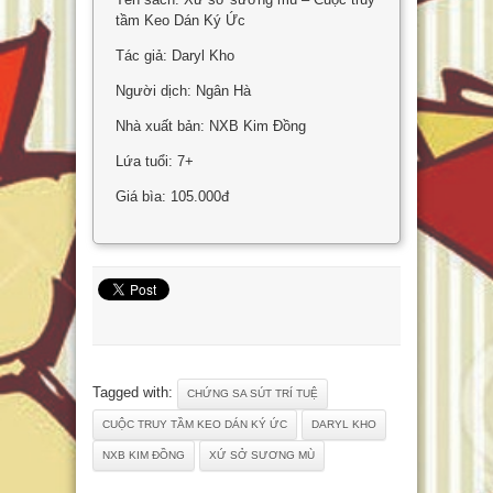
tầm Keo Dán Ký Ức
Tác giả: Daryl Kho
Người dịch: Ngân Hà
Nhà xuất bản: NXB Kim Đồng
Lứa tuổi: 7+
Giá bìa: 105.000đ
Tagged with:
CHỨNG SA SÚT TRÍ TUỆ
CUỘC TRUY TẦM KEO DÁN KÝ ỨC
DARYL KHO
NXB KIM ĐỒNG
XỨ SỞ SƯƠNG MÙ