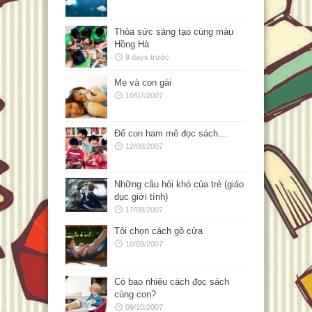
Thỏa sức sáng tạo cùng màu
Hồng Hà
9 days trước
Mẹ và con gái
10/07/2007
Để con ham mê đọc sách…
12/08/2007
Những câu hỏi khó của trẻ (giáo
dục giới tính)
17/08/2007
Tôi chọn cách gõ cửa
10/09/2007
Có bao nhiêu cách đọc sách
cùng con?
09/10/2007