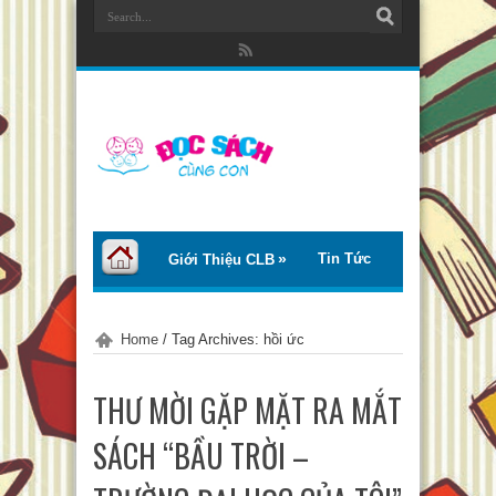
Tin Tức
Giới Thiệu CLB
Bài Viết
Giới Thiệu Sách
Home
/
Tag Archives: hồi ức
Thơ – Truyện
Tư Vấn – Chia Sẻ
THƯ MỜI GẶP MẶT RA MẮT
Chào Tiếng Việt
SÁCH “BẦU TRỜI –
Trại Hè Thanh Thiếu Nhi EcoCamp