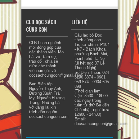
CLB ĐỌC SÁCH
LIÊN HỆ
CÙNG CON
Câu lạc bộ Đọc
sách cùng con
CLB hoan nghênh
Trụ sở chính: P104
mọi đóng góp của
- K7 - Bách Khoa,
các thành viên. Mọi
phường Bạch Mai,
bài vở, tâm sự,
thành phố Hà Nội
trao đổi, chia sẻ
(đi hết ngõ 37 Lê
giữa các thành
Thanh Nghị)
viên xin gửi về
Số Điện Thoại: 024
docsachcungcon@gmail.com.
6290 3874 - 0981
959 574 - 0904 605
Ban Biên tập:
898
Nguyễn Thụy Anh,
(Thời gian làm
Dương Xuân Trà
việc: 8h30 - 18h00
My, Nguyễn Hương
các ngày trong
Trang. Những bài
tuần từ thứ Ba đến
vở đăng lại xin
Chủ nhật, nghỉ trưa
trích dẫn nguồn
12h00 - 14h00)
docsachcungcon.com
Email:
docsachcungcon@gmail.com