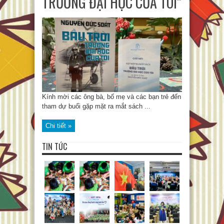
TRƯỜNG ĐẠI HỌC CỦA TÔI”
Kính mời các ông bà, bố mẹ và các bạn trẻ đến
tham dự buổi gặp mặt ra mắt sách ...
Chi tiết »
TIN TỨC