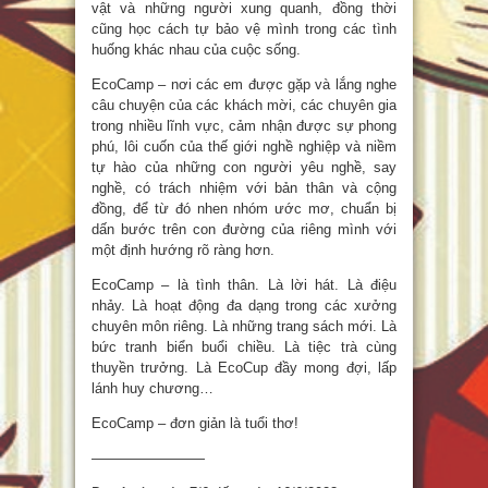
vật và những người xung quanh, đồng thời
cũng học cách tự bảo vệ mình trong các tình
huống khác nhau của cuộc sống.
EcoCamp – nơi các em được gặp và lắng nghe
câu chuyện của các khách mời, các chuyên gia
trong nhiều lĩnh vực, cảm nhận được sự phong
phú, lôi cuốn của thế giới nghề nghiệp và niềm
tự hào của những con người yêu nghề, say
nghề, có trách nhiệm với bản thân và cộng
đồng, để từ đó nhen nhóm ước mơ, chuẩn bị
dấn bước trên con đường của riêng mình với
một định hướng rõ ràng hơn.
EcoCamp – là tình thân. Là lời hát. Là điệu
nhảy. Là hoạt động đa dạng trong các xưởng
chuyên môn riêng. Là những trang sách mới. Là
bức tranh biển buổi chiều. Là tiệc trà cùng
thuyền trưởng. Là EcoCup đầy mong đợi, lấp
lánh huy chương…
EcoCamp – đơn giản là tuổi thơ!
————————