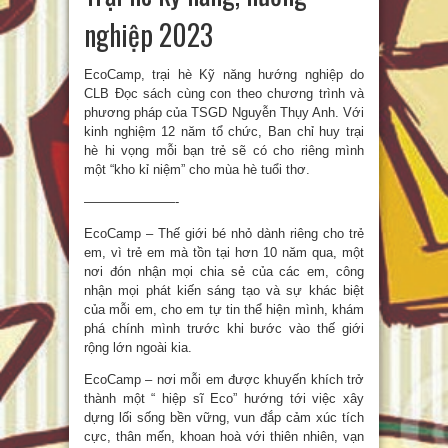
nghiệp 2023
EcoCamp, trại hè Kỹ năng hướng nghiệp do
CLB Đọc sách cùng con theo chương trình và
phương pháp của TSGD Nguyễn Thụy Anh. Với
kinh nghiệm 12 năm tổ chức, Ban chỉ huy trại
hè hi vọng mỗi bạn trẻ sẽ có cho riêng mình
một “kho kỉ niệm” cho mùa hè tuổi thơ.
———————-
EcoCamp – Thế giới bé nhỏ dành riêng cho trẻ
em, vì trẻ em mà tồn tại hơn 10 năm qua, một
nơi đón nhận mọi chia sẻ của các em, công
nhận mọi phát kiến sáng tạo và sự khác biệt
của mỗi em, cho em tự tin thể hiện mình, khám
phá chính mình trước khi bước vào thế giới
rộng lớn ngoài kia.
EcoCamp – nơi mỗi em được khuyến khích trở
thành một “ hiệp sĩ Eco” hướng tới việc xây
dựng lối sống bền vững, vun đắp cảm xúc tích
cực, thân mến, khoan hoà với thiên nhiên, vạn