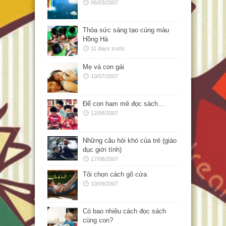
06/03/2007
Thỏa sức sáng tạo cùng màu
Hồng Hà
11 days trước
Mẹ và con gái
10/07/2007
Để con ham mê đọc sách…
12/08/2007
Những câu hỏi khó của trẻ (giáo
dục giới tính)
17/08/2007
Tôi chọn cách gõ cửa
10/09/2007
Có bao nhiêu cách đọc sách
cùng con?