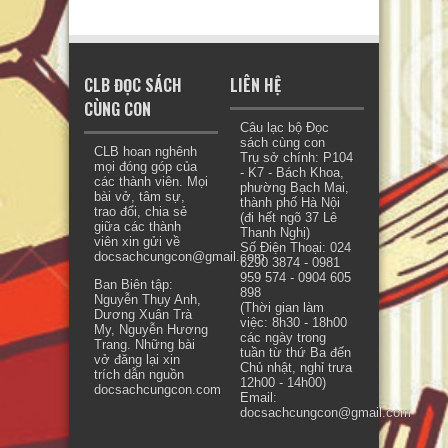
CLB ĐỌC SÁCH
LIÊN HỆ
CÙNG CON
Câu lạc bộ Đọc
sách cùng con
CLB hoan nghênh
Trụ sở chính: P104
mọi đóng góp của
- K7 - Bách Khoa,
các thành viên. Mọi
phường Bạch Mai,
bài vở, tâm sự,
thành phố Hà Nội
trao đổi, chia sẻ
(đi hết ngõ 37 Lê
giữa các thành
Thanh Nghị)
viên xin gửi về
Số Điện Thoại: 024
docsachcungcon@gmail.com.
6290 3874 - 0981
959 574 - 0904 605
Ban Biên tập:
898
Nguyễn Thụy Anh,
(Thời gian làm
Dương Xuân Trà
việc: 8h30 - 18h00
My, Nguyễn Hương
các ngày trong
Trang. Những bài
tuần từ thứ Ba đến
vở đăng lại xin
Chủ nhật, nghỉ trưa
trích dẫn nguồn
12h00 - 14h00)
docsachcungcon.com
Email:
docsachcungcon@gmail.com