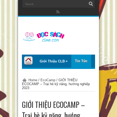
Tin Tức
Giới Thiệu CLB
Bài Viết
Giới Thiệu Sách
Home
/
EcoCamp
/
GIỚI THIỆU
ECOCAMP – Trại hè kỹ năng, hướng nghiệp
Thơ – Truyện
Tư Vấn – Chia Sẻ
2023
Chào Tiếng Việt
GIỚI THIỆU ECOCAMP –
Trại hè kỹ năng, hướng
Trại Hè Thanh Thiếu Nhi EcoCamp