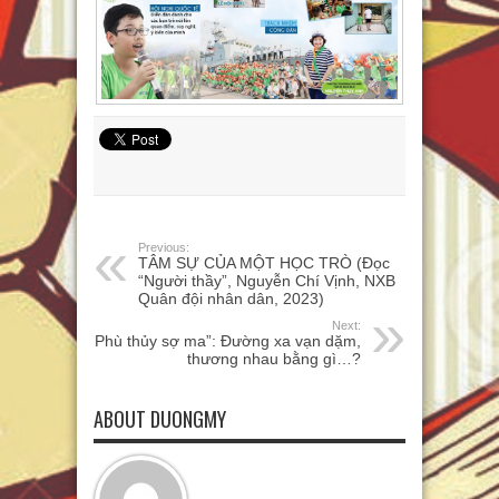
Previous:
TÂM SỰ CỦA MỘT HỌC TRÒ (Đọc
“Người thầy”, Nguyễn Chí Vịnh, NXB
Quân đội nhân dân, 2023)
Next:
“Phù thủy sợ ma”: Đường xa vạn dặm,
thương nhau bằng gì…?
ABOUT DUONGMY