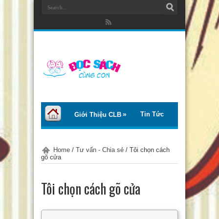
Tin Tức
Giới Thiệu CLB
Bài Viết
Giới Thiệu Sách
Home
/
Tư vấn - Chia sẻ
/
Tôi chọn cách
gõ cửa
Thơ – Truyện
Tư Vấn – Chia Sẻ
Tôi chọn cách gõ cửa
Chào Tiếng Việt
Trại Hè Thanh Thiếu Nhi EcoCamp