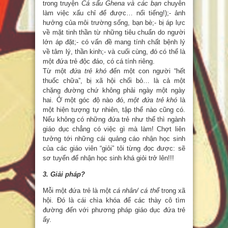
trong truyện
Cá sấu Ghena và các bạn
chuyên
làm việc xấu chỉ để được… nổi tiếng!);- ảnh
hưởng của môi trường sống, bạn bè;- bị áp lực
về mặt tinh thần từ những tiêu chuẩn do người
lớn áp đặt;- có vấn đề mang tính chất bệnh lý
về tâm lý, thần kinh;- và cuối cùng, đó có thể là
một đứa trẻ độc đáo, có cá tính riêng.
Từ một
đứa trẻ khó
đến một con người “hết
thuốc chữa”, bị xã hội chối bỏ… là cả một
chặng đường chứ không phải ngày một ngày
hai. Ở một góc độ nào đó,
một đứa trẻ khó
là
một hiện tượng tự nhiên, tập thể nào cũng có.
Nếu không có những đứa trẻ như thế thì ngành
giáo dục chẳng có việc gì mà làm! Chợt liên
tưởng tới những cái quảng cáo nhận học sinh
của các giáo viên “giỏi” tôi từng đọc được: sẽ
sơ tuyển để nhận học sinh khá giỏi trở lên!!!
3. Giải pháp?
Mỗi một đứa trẻ là một
cá nhân/ cá thể
trong xã
hội. Đó là cái chìa khóa để các thày cô tìm
đường đến với phương pháp giáo dục đứa trẻ
ấy.