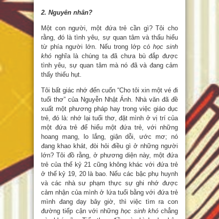
2. Nguyên nhân?
Một con người, một đứa trẻ cần gì? Tôi cho
rằng, đó là tình yêu, sự quan tâm và thấu hiểu
từ phía người lớn. Nếu trong lớp có
học sinh
khó
nghĩa là chúng ta đã chưa bù đắp được
tình yêu, sự quan tâm mà nó đã và đang cảm
thấy thiếu hụt.
Tôi bất giác nhớ đến cuốn “Cho tôi xin một vé đi
tuổi thơ” của Nguyễn Nhật Ánh. Nhà văn đã đề
xuất một phương pháp hay trong việc giáo dục
trẻ, đó là: nhớ lại tuổi thơ, đặt mình ở vị trí của
một đứa trẻ để hiểu một đứa trẻ, với những
hoang mang, lo lắng, giận dỗi, ước mơ; nó
đang khao khát, đòi hỏi điều gì ở những người
lớn? Tôi đồ rằng, ở phương diện này, một đứa
trẻ của thế kỷ 21 cũng không khác với đứa trẻ
ở thế kỷ 19, 20 là bao. Nếu các bậc phụ huynh
và các nhà sư phạm thực sự ghi nhớ được
cảm nhận của mình ở lứa tuổi bằng với đứa trẻ
mình đang dạy bây giờ, thì việc tìm ra con
đường tiếp cận với những
học sinh khó
chẳng