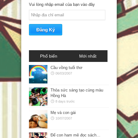
Vui lòng nhập email của bạn vào đây
Phổ biến
Mới nhất
Cầu vồng tuổi thơ
06/03/2007
Thỏa sức sáng tạo cùng màu
Hồng Hà
8 days trước
Mẹ và con gái
10/07/2007
Để con ham mê đọc sách…