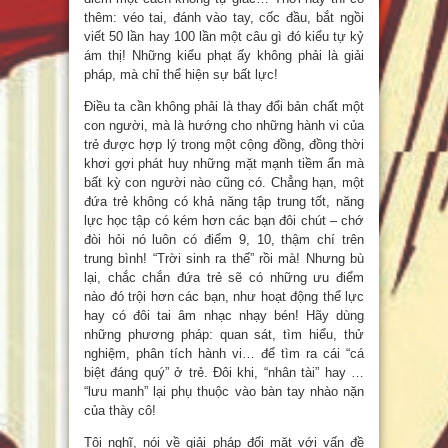
thêm: véo tai, đánh vào tay, cốc đầu, bắt ngồi
viết 50 lần hay 100 lần một câu gì đó kiểu tự kỷ
ám thị! Những kiểu phạt ấy không phải là giải
pháp, mà chỉ thể hiện sự bất lực!
Điều ta cần không phải là thay đổi bản chất một
con người, mà là hướng cho những hành vi của
trẻ được hợp lý trong một cộng đồng, đồng thời
khơi gợi phát huy những mặt mạnh tiềm ẩn mà
bất kỳ con người nào cũng có. Chẳng hạn, một
đứa trẻ không có khả năng tập trung tốt, năng
lực học tập có kém hơn các bạn đôi chút – chớ
đòi hỏi nó luôn có điểm 9, 10, thậm chí trên
trung bình! “Trời sinh ra thế” rồi mà! Nhưng bù
lại, chắc chắn đứa trẻ sẽ có những ưu điểm
nào đó trội hơn các bạn, như hoạt động thể lực
hay có đôi tai âm nhạc nhạy bén! Hãy dùng
những phương pháp: quan sát, tìm hiểu, thử
nghiệm, phân tích hành vi… để tìm ra cái “cá
biệt đáng quý” ở trẻ. Đôi khi, “nhân tài” hay …
“lưu manh” lại phụ thuộc vào bàn tay nhào nặn
của thày cô!
Tôi nghĩ, nói về giải pháp đối mặt với vấn đề