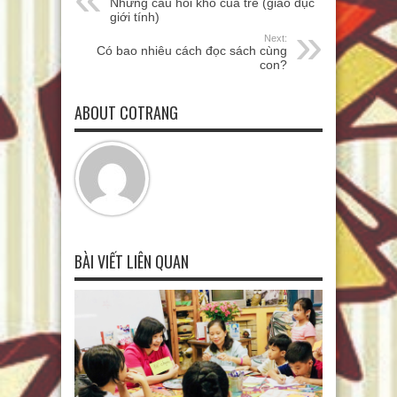
Những câu hỏi khó của trẻ (giáo dục
giới tính)
Next:
Có bao nhiêu cách đọc sách cùng
con?
ABOUT COTRANG
BÀI VIẾT LIÊN QUAN