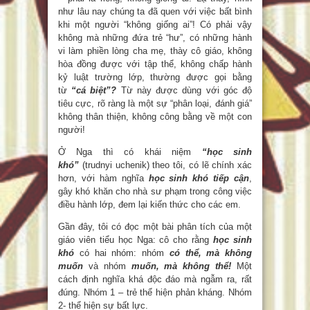
như lâu nay chúng ta đã quen với việc bất bình
khi một người “không giống ai”! Có phải vậy
không mà những đứa trẻ “hư”, có những hành
vi làm phiền lòng cha mẹ, thày cô giáo, không
hòa đồng được với tập thể, không chấp hành
kỷ luật trường lớp, thường được gọi bằng
từ
“cá biệt”?
Từ này được dùng với góc độ
tiêu cực, rõ ràng là một sự “phân loại, đánh giá”
không thân thiện, không công bằng về một con
người!
Ở Nga thì có khái niệm
“học sinh
khó”
(trudnyi uchenik) theo tôi, có lẽ chính xác
hơn, với hàm nghĩa
học sinh khó tiếp cận
,
gây khó khăn cho nhà sư phạm trong công việc
điều hành lớp, đem lại kiến thức cho các em.
Gần đây, tôi có đọc một bài phân tích của một
giáo viên tiểu học Nga: cô cho rằng
học sinh
khó
có hai nhóm: nhóm
có thể, mà không
muốn
và nhóm
muốn, mà không thể!
Một
cách định nghĩa khá độc đáo mà ngẫm ra, rất
đúng. Nhóm 1 – trẻ thể hiện phản kháng. Nhóm
2- thể hiện sự bất lực.