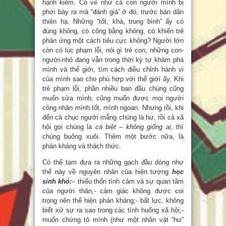
hạnh kiểm. Có vẻ như cả con người mình bị
phơi bày ra mà “đánh giá” ở đó, trước bàn dân
thiên hạ. Những “tốt, khá, trung bình” ấy có
đúng không, có công bằng không, có khiến trẻ
phản ứng một cách tiêu cực không? Người lớn
còn có lúc phạm lỗi, nói gì trẻ con, những con-
người-nhỏ đang vẫn trong thời kỳ tự khám phá
mình và thế giới, tìm cách điều chỉnh hành vi
của mình sao cho phù hợp với thế giới ấy. Khi
trẻ phạm lỗi, phần nhiều ban đầu chúng cũng
muốn sửa mình, cũng muốn được mọi người
công nhận mình tốt, mình ngoan. Nhưng rồi, khi
đến cả chục người mắng chúng là hư, rồi cả xã
hội gọi chúng là
cá biệt – không giống ai
, thì
chúng buông xuôi. Thêm một bước nữa, là
phản kháng và thách thức.
Có thể tạm đưa ra những gạch đầu dòng như
thế này về nguyên nhân của hiện tượng
học
sinh khó:
– thiếu thốn tình cảm và sự quan tâm
của người thân;- cảm giác không được coi
trọng nên thể hiện phản kháng;- bất lực, không
biết xử sự ra sao trong các tình huống xã hội;-
muốn chứng tỏ mình (như một nhân vật “hư”