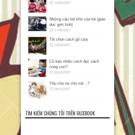
12/08/2007
Những câu hỏi khó của trẻ (giáo
dục giới tính)
17/08/2007
Tôi chọn cách gõ cửa
10/09/2007
Có bao nhiêu cách đọc sách
cùng con?
09/10/2007
Yêu cho roi cho vọt…?
08/11/2007
TÌM KIẾM CHÚNG TÔI TRÊN FACEBOOK