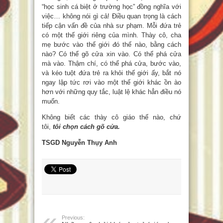
“học sinh cá biệt ở trường học” đồng nghĩa với
việc… không nói gì cả! Điều quan trọng là cách
tiếp cận vấn đề của nhà sư phạm. Mỗi đứa trẻ
có một thế giới riêng của mình. Thày cô, cha
mẹ bước vào thế giới đó thế nào, bằng cách
nào? Có thể gõ cửa xin vào. Có thể phá cửa
mà vào. Thậm chí, có thể phá cửa, bước vào,
và kéo tuột đứa trẻ ra khỏi thế giới ấy, bắt nó
ngay lập tức rơi vào một thế giới khác ồn ào
hơn với những quy tắc, luật lệ khác hẳn điều nó
muốn.
Không biết các thày cô giáo thế nào, chứ
tôi,
tôi chọn cách gõ cửa.
TSGD Nguyễn Thụy Anh
Previous: