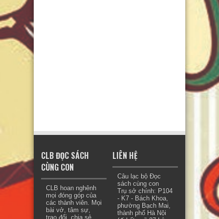
CLB ĐỌC SÁCH
LIÊN HỆ
CÙNG CON
Câu lạc bộ Đọc
sách cùng con
CLB hoan nghênh
Trụ sở chính: P104
mọi đóng góp của
- K7 - Bách Khoa,
các thành viên. Mọi
phường Bạch Mai,
bài vở, tâm sự,
thành phố Hà Nội
trao đổi, chia sẻ