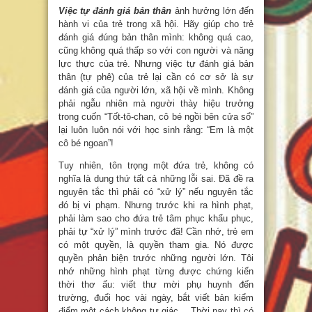
Việc tự đánh giá bản thân
ảnh hưởng lớn đến
hành vi của trẻ trong xã hội. Hãy giúp cho trẻ
đánh giá đúng bản thân mình: không quá cao,
cũng không quá thấp so với con người và năng
lực thực của trẻ. Nhưng việc tự đánh giá bản
thân (tự phê) của trẻ lại cần có cơ sở là sự
đánh giá của người lớn, xã hội về mình. Không
phải ngẫu nhiên mà người thày hiệu trưởng
trong cuốn “Tốt-tô-chan, cô bé ngồi bên cửa sổ”
lại luôn luôn nói với học sinh rằng: “Em là một
cô bé ngoan”!
Tuy nhiên, tôn trọng một đứa trẻ, không có
nghĩa là dung thứ tất cả những lỗi sai. Đã đề ra
nguyên tắc thì phải có “xử lý” nếu nguyên tắc
đó bị vi phạm. Nhưng trước khi ra hình phạt,
phải làm sao cho đứa trẻ tâm phục khẩu phục,
phải tự “xử lý” mình trước đã! Cần nhớ, trẻ em
có một quyền, là quyền tham gia. Nó được
quyền phản biện trước những người lớn. Tôi
nhớ những hình phạt từng được chứng kiến
thời thơ ấu: viết thư mời phụ huynh đến
trường, đuổi học vài ngày, bắt viết bản kiểm
điểm một cách không tự giác… Thời nay thì có