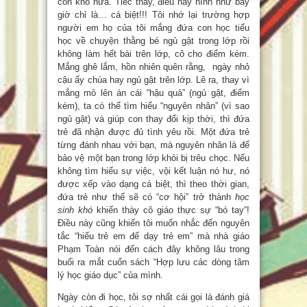
còn khó nữa. Tiếc thay, điều này hình như bây
giờ chỉ là… cá biệt!!! Tôi nhớ lại trường hợp
người em họ của tôi mắng đứa con học tiểu
học về chuyện thằng bé ngủ gật trong lớp rồi
không làm hết bài trên lớp, cô cho điểm kém.
Mắng ghê lắm, hồn nhiên quên rằng, ngày nhỏ
cậu ấy chúa hay ngủ gật trên lớp. Lẽ ra, thay vì
mắng mỏ lên án cái “hậu quả” (ngủ gật, điểm
kém), ta có thể tìm hiểu “nguyên nhân” (vì sao
ngủ gật) và giúp con thay đổi kịp thời, thì đứa
trẻ đã nhận được đủ tình yêu rồi. Một đứa trẻ
từng đánh nhau với bạn, mà nguyên nhân là để
bảo vệ một bạn trong lớp khỏi bị trêu chọc. Nếu
không tìm hiểu sự việc, vội kết luận nó hư, nó
được xếp vào dạng cá biệt, thì theo thời gian,
đứa trẻ như thế sẽ có “cơ hội” trở thành
học
sinh khó
khiến thày cô giáo thực sự “bó tay”!
Điều này cũng khiến tôi muốn nhắc đến nguyên
tắc “hiểu trẻ em để dạy trẻ em” mà nhà giáo
Phạm Toàn nói đến cách đây không lâu trong
buổi ra mắt cuốn sách “Hợp lưu các dòng tâm
lý học giáo dục” của mình.
Ngày còn đi học, tôi sợ nhất cái gọi là đánh giá