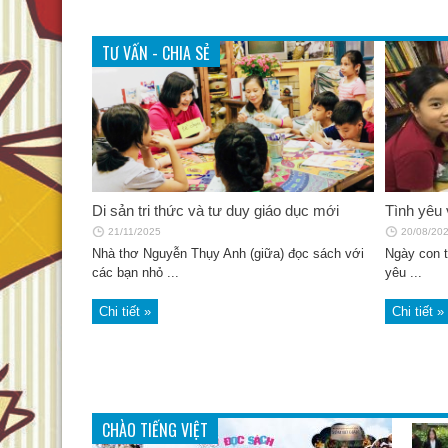
TƯ VẤN - CHIA SẺ
VI SINH VẬT VI TÍNH
Giao lưu
Hoàng Di
16/04/2026
18/01/20
Di sản tri thức và tư duy giáo dục mới
Tình yêu 
21/11/2025
20/08/20
Nhà thơ Nguyễn Thụy Anh (giữa) đọc sách với
Ngày con t
các bạn nhỏ ...
yêu ...
Chi tiết »
Chi tiết »
Ông già Noel và cuộc phiêu lưu của đôi
Lễ trao gi
giày mới (May, NXB Kim Đồng, 2025)
nhi “Đóa 
17/12/2025
11/12/20
CHÀO TIẾNG VIỆT