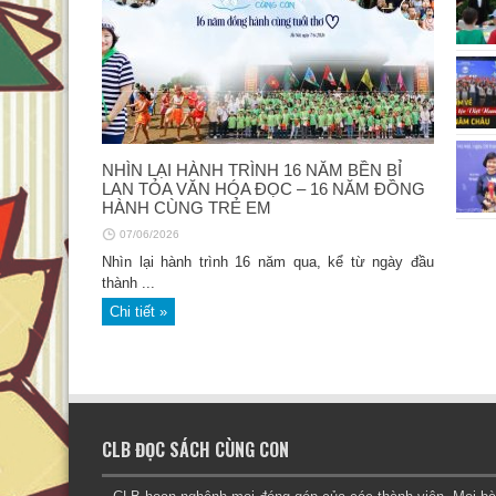
Khoảng trống hình thỏ (John Dougherty –
Bầy cừu 
NHÌN LẠI HÀNH TRÌNH 16 NĂM BỀN BỈ
Thomas Docherty, Cua dịch, Thụy Anh
Trọng Kh
LAN TỎA VĂN HÓA ĐỌC – 16 NĂM ĐỒNG
hiệu đính, San Hô books & NXB Văn học,
04/11/20
HÀNH CÙNG TRẺ EM
2025)
07/06/2026
07/11/2025
Nhìn lại hành trình 16 năm qua, kể từ ngày đầu
thành ...
Chi tiết »
CLB ĐỌC SÁCH CÙNG CON