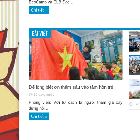
EcoCamp và CLB Đọc ...
Chi tiết »
BÀI VIẾT
Để lòng biết ơn thấm sâu vào tâm hồn trẻ
10 days trước
Phóng viên: Với tư cách là người tham gia xây
07/
dựng nội ...
Chi tiết »