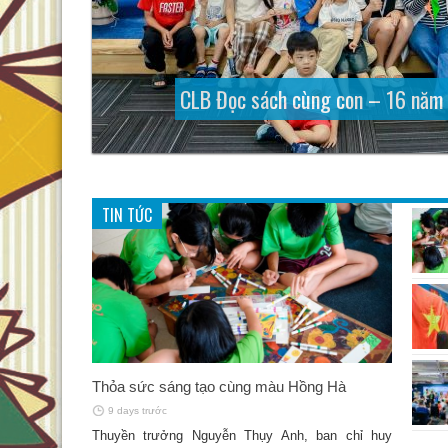
CLB Đọc sách cùng con – 16 năm 
“Thế giới đồng thoại – 
Để lòng biết ơn
Thỏa sức sá
Thă
TIN TỨC
Thỏa sức sáng tạo cùng màu Hồng Hà
9 days trước
Thuyền trưởng Nguyễn Thụy Anh, ban chỉ huy