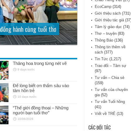
EcoCamp
(314)
Giới thiệu sách
(731)
Giới thiệu tác giả
(37
đồng hành cùng tuổi thơ
Những người bạn tuổi thơ”
 thấm sâu vào tâm hồn trẻ
ng tạo cùng màu Hồng Hà
ng hoa trong từng nét vẽ
Tâm lý giáo dục
(74)
Thơ – truyện
(83)
Thông Báo
(136)
Thông tin thêm về
sách
(377)
Tin Tức
(1,217)
Thăng hoa trong từng nét vẽ
Trao đổi – Tâm sự
9 days trước
(97)
Tư vấn – Chia sẻ
(159)
Để lòng biết ơn thấm sâu vào
Tư vấn của chuyên
tâm hồn trẻ
gia
(52)
10 days trước
Tư vấn Tuổi hồng
(41)
“Thế giới đồng thoại – Những
người bạn tuổi thơ”
Viết về TRẺ
(13)
10/06/2026
CÁC ĐỐI TÁC