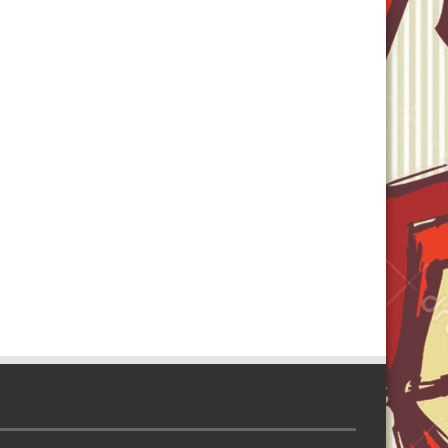
ull, Gấu
Văn học,