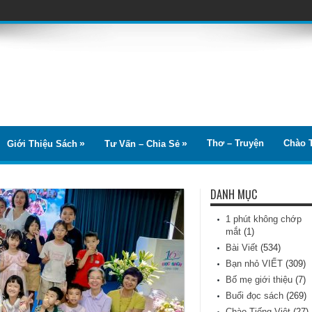
Thơ – Truyện
Chào T
Giới Thiệu Sách
Tư Vấn – Chia Sẻ
DANH MỤC
1 phút không chớp
mắt
(1)
Bài Viết
(534)
Bạn nhỏ VIẾT
(309)
Bố mẹ giới thiệu
(7)
Buổi đọc sách
(269)
Chào Tiếng Việt
(27)