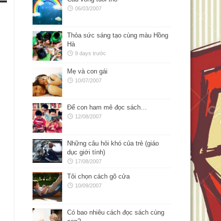
06/03/2007
Thỏa sức sáng tạo cùng màu Hồng
Hà
9 days trước
Mẹ và con gái
10/07/2007
Để con ham mê đọc sách…
12/08/2007
Những câu hỏi khó của trẻ (giáo
dục giới tính)
17/08/2007
Tôi chọn cách gõ cửa
10/09/2007
Có bao nhiêu cách đọc sách cùng