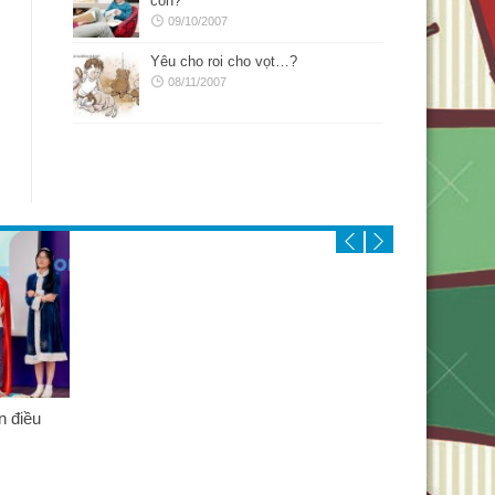
con?
09/10/2007
Yêu cho roi cho vọt…?
08/11/2007
 điều