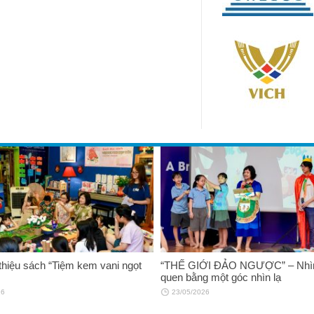
 thiệu sách “Tiệm kem vani ngọt
“THẾ GIỚI ĐẢO NGƯỢC” – Nhìn
quen bằng một góc nhìn lạ
26
23/05/2026