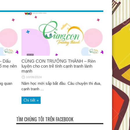
im
 Dấu
CÙNG CON TRƯỞNG THÀNH – Rèn
bố mẹ nên
luyện cho con trẻ tính cạnh tranh lành
mạnh
10/08/2024
ng quan
Năm học mới sắp bắt đầu. Câu chuyện thi đua,
cạnh tranh ...
Chi tiết »
 Ingrid
 Nga
TÌM CHÚNG TÔI TRÊN FACEBOOK