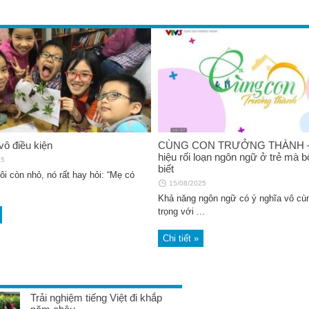
 và gặp gỡ nhà văn Nguyễn
“Khoảng trống” để “lấp đầy” trái t
ệu Thủy
21/12/2025
26
vô điều kiện
CÙNG CON TRƯỞNG THÀNH –
hiệu rối loạn ngôn ngữ ở trẻ mà 
25
biết
ôi còn nhỏ, nó rất hay hỏi: “Mẹ có
15/08/2025
Khả năng ngôn ngữ có ý nghĩa vô cù
trọng với ...
Chi tiết »
ải cuộc thi sáng tác truyện thiếu
Pippi đi mua sắm (Astrid Lindgren,
hoa đồng thoại” lần thứ 8
Vang Nyman minh họa, Lê Thanh
dịch, NXB Kim Đồng, 2025)
25
18/11/2025
Trải nghiệm tiếng Việt đi khắp