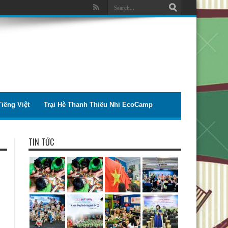
iếng Việt
Trại Hè Thanh Thiếu Nhi EcoCamp
TIN TỨC