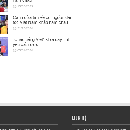
năm châu
15/05/2025
Cánh cửa tìm về cội nguồn dân
tộc Việt Nam khắp năm châu
31/10/2024
“Chào tiếng Việt” khơi dậy tình
bay ngang thành phố (Huỳnh
Khu rừng trên mây (Victoria Turnb
yêu đất nước
ang, NXB Kim Đồng, 2025)
Tím dịch, San Hô Books & NXB 
05/01/2024
2025)
25
29/10/2025
LIÊN HỆ