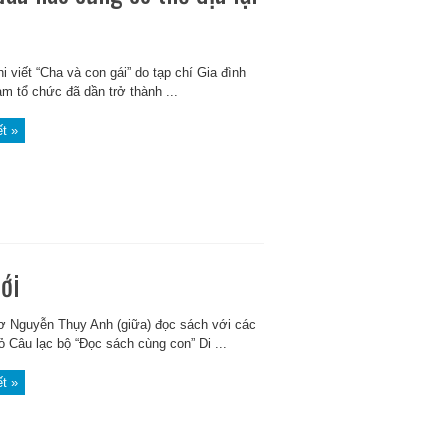
i viết “Cha và con gái” do tạp chí Gia đình
am tổ chức đã dần trở thành ...
ết »
mới
ơ Nguyễn Thụy Anh (giữa) đọc sách với các
ỏ Câu lạc bộ “Đọc sách cùng con” Di ...
ết »