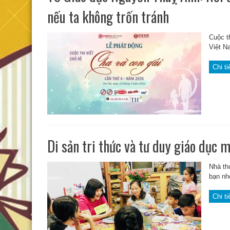
nếu ta không trốn tránh
Cuộc th
Việt N
Chi ti
Di sản tri thức và tư duy giáo dục 
Nhà th
bạn nh
Chi ti