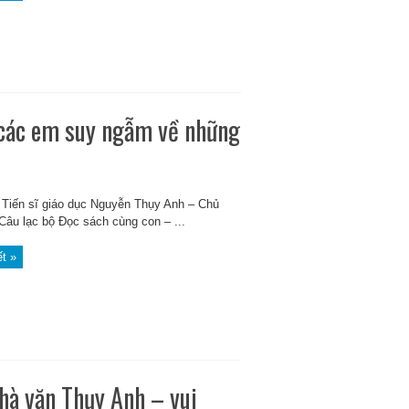
 các em suy ngẫm về những
Tiến sĩ giáo dục Nguyễn Thụy Anh – Chủ
Câu lạc bộ Đọc sách cùng con – ...
ết »
Nhà văn Thụy Anh – vui