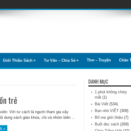
Thơ – Truyện
Chào T
Giới Thiệu Sách
Tư Vấn – Chia Sẻ
DANH MỤC
1 phút không chớp
ồn trẻ
mắt
(1)
Bài Viết
(534)
Bạn nhỏ VIẾT
(309)
viên: Với tư cách là người tham gia xây
ội dung sách giáo khoa, chị và nhóm biên ...
Bố mẹ giới thiệu
(7)
Buổi đọc sách
(269)
ết »
Chào Tiếng Việt
(27)