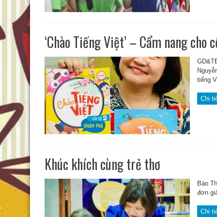
‘Chào Tiếng Việt’ – Cẩm nang cho 
GD&TĐ 
Nguyễn
tiếng Vi
Chi ti
Khúc khích cùng trẻ thơ
Báo Th
đơn gi
Chi ti