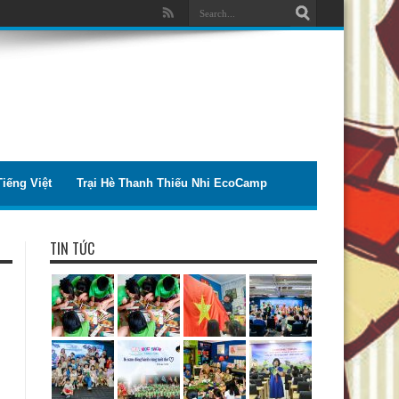
iếng Việt
Trại Hè Thanh Thiếu Nhi EcoCamp
TIN TỨC