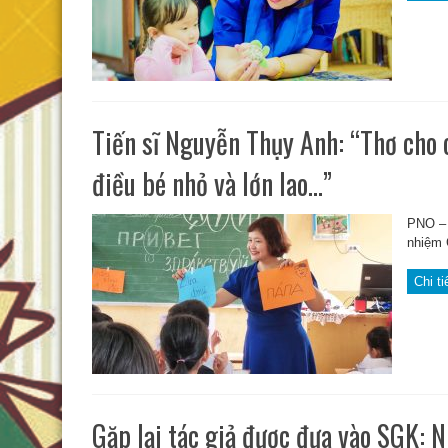
Tiến sĩ Nguyễn Thụy Anh: “Thơ cho
điều bé nhỏ và lớn lao…”
PNO – 
nhiệm 
Chi ti
Gặp lại tác giả được đưa vào SGK: 