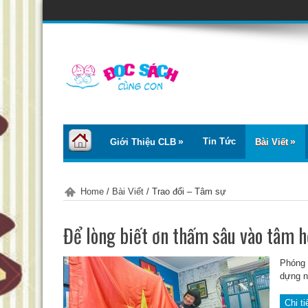
Tin Tức
Giới Thiệu CLB
Bài Viết
Home
/
Bài Viết
/
Trao đổi – Tâm sự
Để lòng biết ơn thấm sâu vào tâm h
Phóng 
dựng n
Chi ti