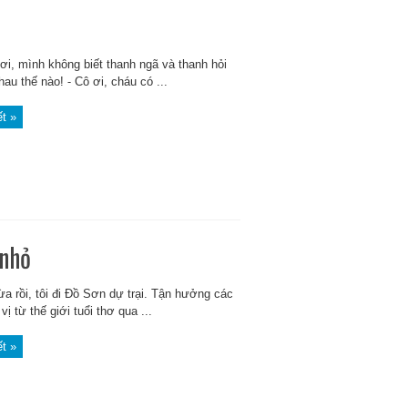
 ơi, mình không biết thanh ngã và thanh hỏi
au thế nào! ⁃ Cô ơi, cháu có ...
ết »
 nhỏ
a rồi, tôi đi Đồ Sơn dự trại. Tận hưởng các
ị từ thế giới tuổi thơ qua ...
ết »