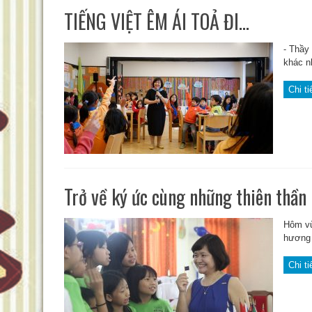
TIẾNG VIỆT ÊM ÁI TOẢ ĐI…
⁃ Thầy
khác nh
Chi ti
Trở về ký ức cùng những thiên thần
Hôm vừ
hương v
Chi ti