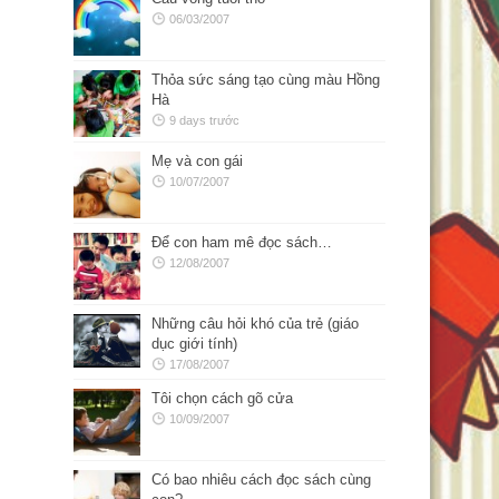
06/03/2007
Thỏa sức sáng tạo cùng màu Hồng
Hà
9 days trước
Mẹ và con gái
10/07/2007
Để con ham mê đọc sách…
12/08/2007
Những câu hỏi khó của trẻ (giáo
dục giới tính)
17/08/2007
Tôi chọn cách gõ cửa
10/09/2007
Có bao nhiêu cách đọc sách cùng