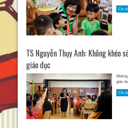
Chi ti
TS Nguyễn Thụy Anh: Không khéo sẽ 
giáo dục
Những 
giáo d
Chi ti