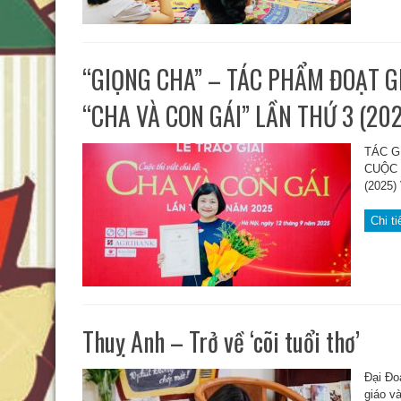
“GIỌNG CHA” – TÁC PHẨM ĐOẠT GI
“CHA VÀ CON GÁI” LẦN THỨ 3 (202
TÁC G
CUỘC 
(2025) 
Chi ti
Thuỵ Anh – Trở về ‘cõi tuổi thơ’
Đại Đo
giáo và