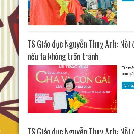
TS Giáo dục Nguyễn Thuỵ Anh: Nỗi đ
nếu ta không trốn tránh
Từ một
con gá
Chi ti
TS Giáo dục Nguyễn Thuỵ Anh: Nỗi đ