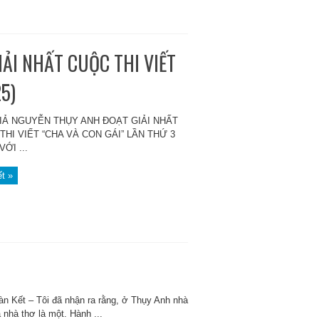
ẢI NHẤT CUỘC THI VIẾT
5)
IẢ NGUYỄN THỤY ANH ĐOẠT GIẢI NHẤT
THI VIẾT “CHA VÀ CON GÁI” LẦN THỨ 3
VỚI ...
ết »
àn Kết – Tôi đã nhận ra rằng, ở Thụy Anh nhà
 nhà thơ là một. Hành ...