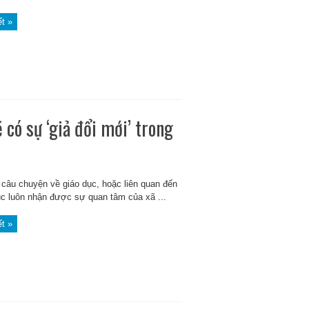
ết »
có sự ‘giả đổi mới’ trong
câu chuyện về giáo dục, hoặc liên quan đến
ục luôn nhận được sự quan tâm của xã ...
ết »