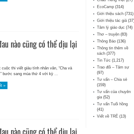
EcoCamp
(314)
Giới thiệu sách
(731)
Giới thiệu tác giả
(37
Tâm lý giáo dục
(74)
Thơ – truyện
(83)
au nào cũng có thể dịu lại
Thông Báo
(136)
Thông tin thêm về
sách
(377)
Tin Tức
(1,217)
Trao đổi – Tâm sự
 cuộc thi viết giàu tính nhân văn, “Cha và
(97)
i” bước sang mùa thứ 4 với kỳ ...
Tư vấn – Chia sẻ
(159)
ết »
Tư vấn của chuyên
gia
(52)
Tư vấn Tuổi hồng
(41)
Viết về TRẺ
(13)
au nào cũng có thể dịu lại