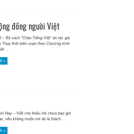
cộng đồng người Việt
– Bộ sách “Chào Tiếng Việt” do tác giả
 Thụy Anh biên soạn theo Chương trình
ệt ...
ết »
ời Nay – Viết cho thiếu nhi chưa bao giờ
ản, nếu không muốn nói đó là thách ...
ết »