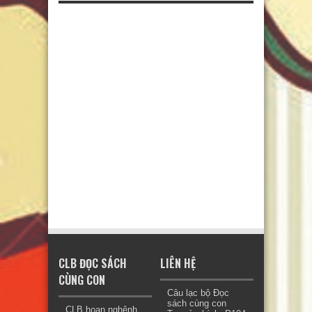
CLB ĐỌC SÁCH
LIÊN HỆ
CÙNG CON
Câu lạc bộ Đọc
sách cùng con
CLB hoan nghênh