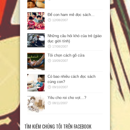
Để con ham mê đọc sách…
12/08/2007
Những câu hỏi khó của trẻ (giáo
dục giới tính)
17/08/2007
Tôi chọn cách gõ cửa
10/09/2007
Có bao nhiêu cách đọc sách
cùng con?
09/10/2007
Yêu cho roi cho vọt…?
08/11/2007
TÌM KIẾM CHÚNG TÔI TRÊN FACEBOOK