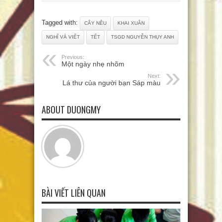
Tagged with:
CÂY NÊU
KHAI XUÂN
NGHĨ VÀ VIẾT
TẾT
TSGD NGUYỄN THỤY ANH
Previous:
Một ngày nhẹ nhõm
Next:
Lá thư của người bạn Sáp màu
ABOUT DUONGMY
BÀI VIẾT LIÊN QUAN