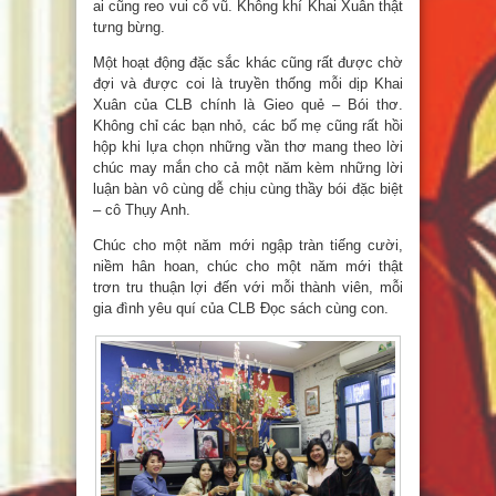
ai cũng reo vui cổ vũ. Không khí Khai Xuân thật
tưng bừng.
Một hoạt động đặc sắc khác cũng rất được chờ
đợi và được coi là truyền thống mỗi dịp Khai
Xuân của CLB chính là Gieo quẻ – Bói thơ.
Không chỉ các bạn nhỏ, các bố mẹ cũng rất hồi
hộp khi lựa chọn những vần thơ mang theo lời
chúc may mắn cho cả một năm kèm những lời
luận bàn vô cùng dễ chịu cùng thầy bói đặc biệt
– cô Thụy Anh.
Chúc cho một năm mới ngập tràn tiếng cười,
niềm hân hoan, chúc cho một năm mới thật
trơn tru thuận lợi đến với mỗi thành viên, mỗi
gia đình yêu quí của CLB Đọc sách cùng con.