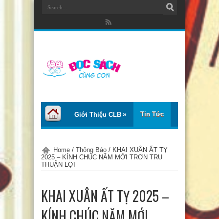
Tin Tức
Giới Thiệu CLB
Bài Viết
Giới Thiệu Sách
Home
/
Thông Báo
/
KHAI XUÂN ẤT TỴ
2025 – KÍNH CHÚC NĂM MỚI TRƠN TRU
Thơ – Truyện
Tư Vấn – Chia Sẻ
THUẬN LỢI
Chào Tiếng Việt
KHAI XUÂN ẤT TỴ 2025 –
KÍNH CHÚC NĂM MỚI
Trại Hè Thanh Thiếu Nhi EcoCamp