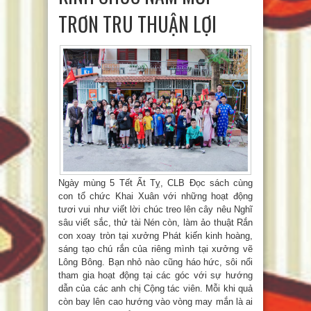
TRƠN TRU THUẬN LỢI
Ngày mùng 5 Tết Ất Tỵ, CLB Đọc sách cùng
con tổ chức Khai Xuân với những hoạt động
tươi vui như viết lời chúc treo lên cây nêu Nghĩ
sâu viết sắc, thử tài Nén còn, làm ảo thuật Rắn
con xoay tròn tại xưởng Phát kiến kinh hoàng,
sáng tạo chú rắn của riêng mình tại xưởng vẽ
Lông Bông. Bạn nhỏ nào cũng háo hức, sôi nổi
tham gia hoạt động tại các góc với sự hướng
dẫn của các anh chị Cộng tác viên. Mỗi khi quả
còn bay lên cao hướng vào vòng may mắn là ai