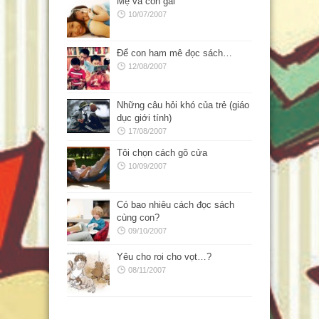
Mẹ và con gái
10/07/2007
Để con ham mê đọc sách…
12/08/2007
Những câu hỏi khó của trẻ (giáo
dục giới tính)
17/08/2007
Tôi chọn cách gõ cửa
10/09/2007
Có bao nhiêu cách đọc sách
cùng con?
09/10/2007
Yêu cho roi cho vọt…?
08/11/2007