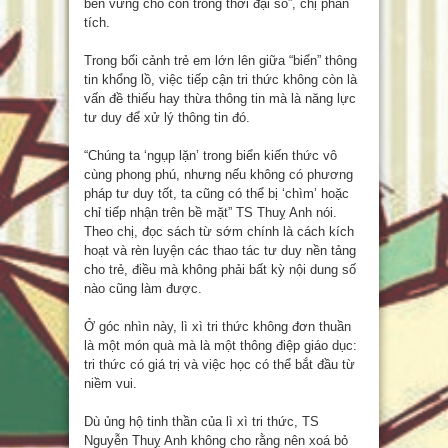
bền vững cho con trong thời đại số”, chị phân
tích.
Trong bối cảnh trẻ em lớn lên giữa “biển” thông
tin khổng lồ, việc tiếp cận tri thức không còn là
vấn đề thiếu hay thừa thông tin mà là năng lực
tư duy để xử lý thông tin đó.
“Chúng ta ‘ngụp lặn’ trong biển kiến thức vô
cùng phong phú, nhưng nếu không có phương
pháp tư duy tốt, ta cũng có thể bị ‘chìm’ hoặc
chỉ tiếp nhận trên bề mặt” TS Thuỵ Anh nói.
Theo chị, đọc sách từ sớm chính là cách kích
hoạt và rèn luyện các thao tác tư duy nền tảng
cho trẻ, điều mà không phải bất kỳ nội dung số
nào cũng làm được.
Ở góc nhìn này, lì xì tri thức không đơn thuần
là một món quà mà là một thông điệp giáo dục:
tri thức có giá trị và việc học có thể bắt đầu từ
niềm vui.
Dù ủng hộ tinh thần của lì xì tri thức, TS
Nguyễn Thuỵ Anh không cho rằng nên xoá bỏ