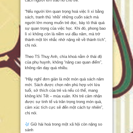
cách người lớn trao nó cho trẻ.
“Nếu người lớn quan trọng hoá việc lì xì bằng
sách, tranh thủ ‘nhồi’ những cuốn sách mà
người lớn mong muốn trẻ đọc, bày tỏ thái quá
sự quan trọng của việc học. Khi đó, phong bao
lì xì không còn là niềm vui đầu năm, mà trở
thành một lời nhắc nhở nặng nề về thành tích”,
chị nói.
Theo TS Thuỵ Anh, chìa khoá nằm ở thái độ
của phụ huynh, không “nâng cao quan điểm”,
không răn dạy quá nhiều.
“Hãy nghĩ đơn giản là một món quà sách năm
mới. Sách được chọn nên phù hợp với lứa
tuổi, sở thích của trẻ và nếu có thể, mang
không khí Tết – mùa xuân. Khi trẻ cảm nhận
được sự tinh tế và trân trọng trong món quà,
cảm xúc tích cực sẽ đến một cách tự nhiên”,
chị nói.
Giữ hài hoà trong một xã hội còn nặng so
sánh