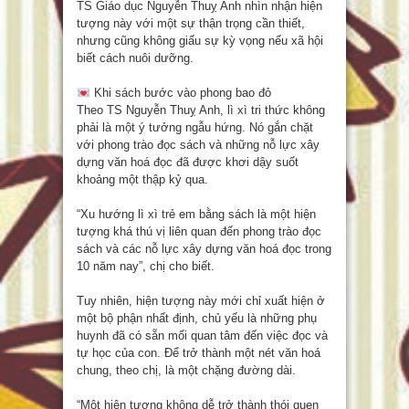
TS Giáo dục Nguyễn Thuỵ Anh nhìn nhận hiện
tượng này với một sự thận trọng cần thiết,
nhưng cũng không giấu sự kỳ vọng nếu xã hội
biết cách nuôi dưỡng.
Khi sách bước vào phong bao đỏ
Theo TS Nguyễn Thuỵ Anh, lì xì tri thức không
phải là một ý tưởng ngẫu hứng. Nó gắn chặt
với phong trào đọc sách và những nỗ lực xây
dựng văn hoá đọc đã được khơi dậy suốt
khoảng một thập kỷ qua.
“Xu hướng lì xì trẻ em bằng sách là một hiện
tượng khá thú vị liên quan đến phong trào đọc
sách và các nỗ lực xây dựng văn hoá đọc trong
10 năm nay”, chị cho biết.
Tuy nhiên, hiện tượng này mới chỉ xuất hiện ở
một bộ phận nhất định, chủ yếu là những phụ
huynh đã có sẵn mối quan tâm đến việc đọc và
tự học của con. Để trở thành một nét văn hoá
chung, theo chị, là một chặng đường dài.
“Một hiện tượng không dễ trở thành thói quen