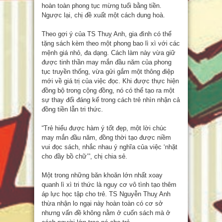
hoàn toàn phong tục mừng tuổi bằng tiền.
Ngược lại, chị đề xuất một cách dung hoà.
Theo gợi ý của TS Thuỵ Anh, gia đình có thể
tặng sách kèm theo một phong bao lì xì với các
mệnh giá nhỏ, đa dạng. Cách làm này vừa giữ
được tinh thần may mắn đầu năm của phong
tục truyền thống, vừa gửi gắm một thông điệp
mới về giá trị của việc đọc. Khi được thực hiện
đồng bộ trong cộng đồng, nó có thể tạo ra một
sự thay đổi đáng kể trong cách trẻ nhìn nhận cả
đồng tiền lẫn tri thức.
“Trẻ hiểu được hàm ý tốt đẹp, một lời chúc
may mắn đầu năm, đồng thời tạo được niềm
vui đọc sách, nhắc nhau ý nghĩa của việc ‘nhặt
cho đầy bồ chữ’”, chị chia sẻ.
Một trong những băn khoăn lớn nhất xoay
quanh lì xì tri thức là nguy cơ vô tình tạo thêm
áp lực học tập cho trẻ. TS Nguyễn Thuỵ Anh
thừa nhận lo ngại này hoàn toàn có cơ sở
nhưng vấn đề không nằm ở cuốn sách mà ở