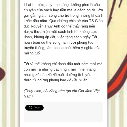
Lì xì tri thức, suy cho cùng, không phải là câu
chuyện của sách hay tiền mà là cách người lớn
gửi gắm giá trị sống cho trẻ trong những khoảnh
khắc đầu năm. Qua những chia sẻ của TS Giáo
dục Nguyễn Thuỵ Anh có thể thấy rằng nếu
được thực hiện một cách tinh tế, không cực
đoan, không áp đặt, việc tặng sách ngày Tết
hoàn toàn có thể song hành với phong tục
truyền thống, làm phong phú thêm ý nghĩa của
mừng tuổi.
Tết vì thế không chỉ đánh dấu một năm mới mà
còn mở ra những cách nghĩ mới nhẹ nhàng
nhưng đủ sâu đủ để nuôi dưỡng tình yêu tri
thức từ những phong bao đỏ đầu xuân.
(Thuỳ Linh, bài đăng trên tạp chí Gia đình Việt
Nam)