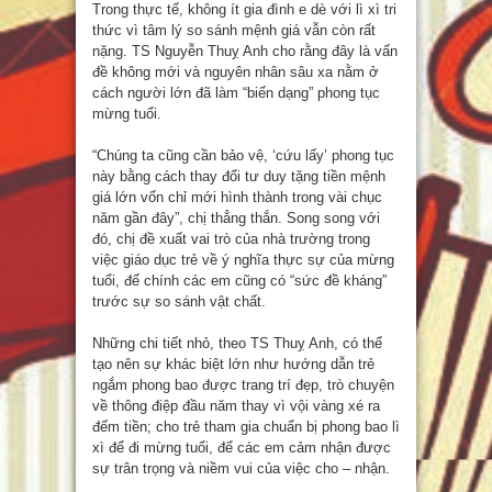
Trong thực tế, không ít gia đình e dè với lì xì tri
thức vì tâm lý so sánh mệnh giá vẫn còn rất
nặng. TS Nguyễn Thuỵ Anh cho rằng đây là vấn
đề không mới và nguyên nhân sâu xa nằm ở
cách người lớn đã làm “biến dạng” phong tục
mừng tuổi.
“Chúng ta cũng cần bảo vệ, ‘cứu lấy’ phong tục
này bằng cách thay đổi tư duy tặng tiền mệnh
giá lớn vốn chỉ mới hình thành trong vài chục
năm gần đây”, chị thẳng thắn. Song song với
đó, chị đề xuất vai trò của nhà trường trong
việc giáo dục trẻ về ý nghĩa thực sự của mừng
tuổi, để chính các em cũng có “sức đề kháng”
trước sự so sánh vật chất.
Những chi tiết nhỏ, theo TS Thuỵ Anh, có thể
tạo nên sự khác biệt lớn như hướng dẫn trẻ
ngắm phong bao được trang trí đẹp, trò chuyện
về thông điệp đầu năm thay vì vội vàng xé ra
đếm tiền; cho trẻ tham gia chuẩn bị phong bao lì
xì để đi mừng tuổi, để các em cảm nhận được
sự trân trọng và niềm vui của việc cho – nhận.