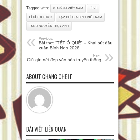
Tagged with:
GIA ĐÌNH VIỆT NAM
LÌ XÌ
LÌ XÌ TRI THỨC
TẠP CHÍ GIA ĐÌNH VIỆT NAM
TSGD NGUYỄN THỤY ANH
Previous:
Bài thơ: “TẾT Ở QUÊ” – Khai bút đầu
xuân Bính Ngọ 2026
Next:
Giữ gìn nét đẹp văn hóa truyền thống
ABOUT CHANG CHE IT
BÀI VIẾT LIÊN QUAN