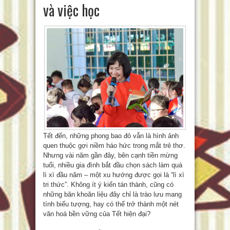
và việc học
Tết đến, những phong bao đỏ vẫn là hình ảnh
quen thuộc gợi niềm háo hức trong mắt trẻ thơ.
Nhưng vài năm gần đây, bên cạnh tiền mừng
tuổi, nhiều gia đình bắt đầu chọn sách làm quà
lì xì đầu năm – một xu hướng được gọi là “lì xì
tri thức”. Không ít ý kiến tán thành, cũng có
những băn khoăn liệu đây chỉ là trào lưu mang
tính biểu tượng, hay có thể trở thành một nét
văn hoá bền vững của Tết hiện đại?