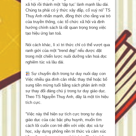
xã hội rồi thành một ‘tập tục’ lành mạnh lâu dài.
Chúng ta phải có ý thức xây đắp, cổ xuý nó” TS
Thuỵ Anh nhấn mạnh, đồng thời cho rằng vai trò
của truyền thông, các tổ chức xã hội và định
hướng chính sách là rất quan trọng trong việc
tạo hiệu ứng lan toả.
Nói cách khác, lì xì tri thức chỉ có thể vượt qua
ranh giới của một “trend đẹp” nếu được đặt
trong một chiến lược nuôi dưỡng văn hoá đọc
nghiêm túc và lâu dài.
Sự chuyển dịch trong tư duy nuôi dạy con
Việc nhiều gia đình cân nhắc thay thế hoặc bổ
sung tiền mừng tuổi bằng sách phản ánh một
sự thay đổi đáng chú ý trong tư duy giáo dục.
Theo TS Nguyễn Thuỵ Anh, đây là một tín hiệu
tích cực.
“Việc này thể hiện sự tích cực trong tư duy
giáo dục của các bậc phụ huynh, muốn tìm
cách lôi cuốn con trẻ đến với việc đọc và tự
học, xây dựng phông nền tri thức và cảm xúc