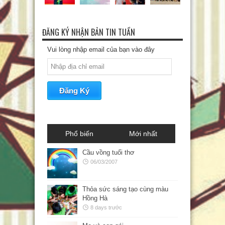
ĐĂNG KÝ NHẬN BẢN TIN TUẦN
Vui lòng nhập email của bạn vào đây
Phổ biến
Mới nhất
Cầu vồng tuổi thơ
06/03/2007
Thỏa sức sáng tạo cùng màu
Hồng Hà
8 days trước