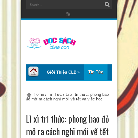
Tin Tức
Giới Thiệu CLB
Bài Viết
Giới Thiệu Sách
Home
/
Tin Tức
/
Lì xì tri thức: phong bao
đỏ mở ra cách nghĩ mới về tết và việc học
Thơ – Truyện
Tư Vấn – Chia Sẻ
Lì xì tri thức: phong bao đỏ
Chào Tiếng Việt
mở ra cách nghĩ mới về tết
Trại Hè Thanh Thiếu Nhi EcoCamp