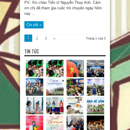
PV: Xin chào Tiến sĩ Nguyễn Thụy Anh. Cảm
ơn chị đã tham gia cuộc trò chuyện ngày hôm
nay ...
Chi tiết »
1
2
3
»
Trang 1 của 3
TIN TỨC