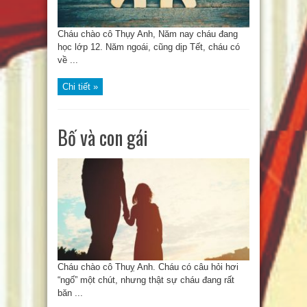
Cháu chào cô Thụy Anh, Năm nay cháu đang
học lớp 12. Năm ngoái, cũng dịp Tết, cháu có
về ...
Chi tiết »
Bố và con gái
Cháu chào cô Thuỵ Anh. Cháu có câu hỏi hơi
“ngố” một chút, nhưng thật sự cháu đang rất
băn ...