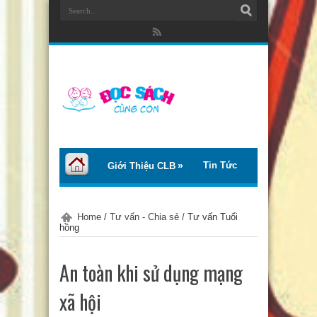
Tin Tức
Giới Thiệu CLB
Bài Viết
Giới Thiệu Sách
Home
/
Tư vấn - Chia sẻ
/
Tư vấn Tuổi
hồng
Thơ – Truyện
Tư Vấn – Chia Sẻ
An toàn khi sử dụng mạng
Chào Tiếng Việt
xã hội
Trại Hè Thanh Thiếu Nhi EcoCamp