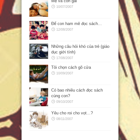
Mẹ và con gái
10/07/2007
Để con ham mê đọc sách…
12/08/2007
Những câu hỏi khó của trẻ (giáo
dục giới tính)
17/08/2007
Tôi chọn cách gõ cửa
10/09/2007
Có bao nhiêu cách đọc sách
cùng con?
09/10/2007
Yêu cho roi cho vọt…?
08/11/2007