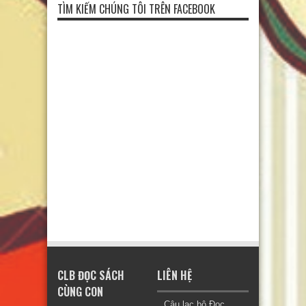
TÌM KIẾM CHÚNG TÔI TRÊN FACEBOOK
CLB ĐỌC SÁCH
LIÊN HỆ
CÙNG CON
Câu lạc bộ Đọc