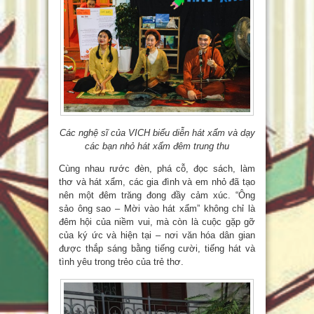
Các nghệ sĩ của VICH biểu diễn hát xẩm và dạy
các bạn nhỏ hát xẩm đêm trung thu
Cùng nhau rước đèn, phá cỗ, đọc sách, làm
thơ và hát xẩm, các gia đình và em nhỏ đã tạo
nên một đêm trăng đong đầy cảm xúc. “Ông
sảo ông sao – Mời vào hát xẩm” không chỉ là
đêm hội của niềm vui, mà còn là cuộc gặp gỡ
của ký ức và hiện tại – nơi văn hóa dân gian
được thắp sáng bằng tiếng cười, tiếng hát và
tình yêu trong trẻo của trẻ thơ.