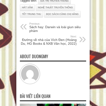
Tagged with:
GIÁ TRỊ TRUYỀN THỐNG
HÁT XẨM
NGHỆ THUẬT TRUYỀN THỐNG
TẾT TRUNG THU
ĐỌC SÁCH CÙNG CHỊ HẰNG
Previous:
Sách hay: Darwin và loài giun siêu
phàm
Next:
Đường về nhà của Vích Đen (Hoàng
Du, HG Books & NXB Văn học, 2022)
ABOUT DUONGMY
BÀI VIẾT LIÊN QUAN