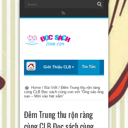
Tin Tức
Giới Thiệu CLB
Bài Viết
Giới Thiệu Sách
Home
/
Bài Viết
/
Đêm Trung thu rộn ràng
cùng CLB Đọc sách cùng con với “Ông sảo ông
Thơ – Truyện
Tư Vấn – Chia Sẻ
sao – Mời vào hát xẩm”
Chào Tiếng Việt
Đêm Trung thu rộn ràng
cùng CLB Đọc sách cùng
Trại Hè Thanh Thiếu Nhi EcoCamp