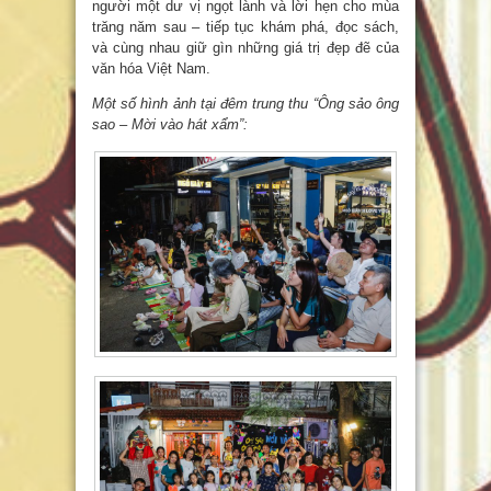
người một dư vị ngọt lành và lời hẹn cho mùa
trăng năm sau – tiếp tục khám phá, đọc sách,
và cùng nhau giữ gìn những giá trị đẹp đẽ của
văn hóa Việt Nam.
Một số hình ảnh tại đêm trung thu “Ông sảo ông
sao – Mời vào hát xẩm”: