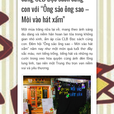
con với “Ông sảo ông sao –
Mời vào hát xẩm”
Một mùa trăng nữa lại về, mang theo ánh sáng
dịu dàng và niềm hân hoan lan tỏa trong không
gian nhỏ xinh, ấm áp của CLB Đọc sách cùng
con. Đêm hội “Ông sảo ông sao – Mời vào hát
xẩm” năm nay như một món quà tuổi thơ đầy
sắc màu, nơi tiếng trống, tiếng hát và những nụ
cười trong veo hòa quyện cùng ánh đèn lồng
lung linh, tạo nên một Trung thu trọn vẹn niềm
vui và yêu thương.