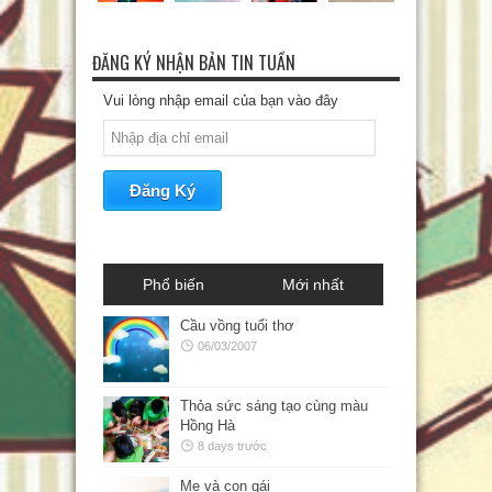
ĐĂNG KÝ NHẬN BẢN TIN TUẦN
Vui lòng nhập email của bạn vào đây
Phổ biến
Mới nhất
Cầu vồng tuổi thơ
06/03/2007
Thỏa sức sáng tạo cùng màu
Hồng Hà
8 days trước
Mẹ và con gái