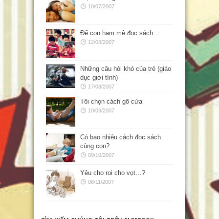
10/07/2007
Để con ham mê đọc sách…
12/08/2007
Những câu hỏi khó của trẻ (giáo
dục giới tính)
17/08/2007
Tôi chọn cách gõ cửa
10/09/2007
Có bao nhiêu cách đọc sách
cùng con?
09/10/2007
Yêu cho roi cho vọt…?
08/11/2007