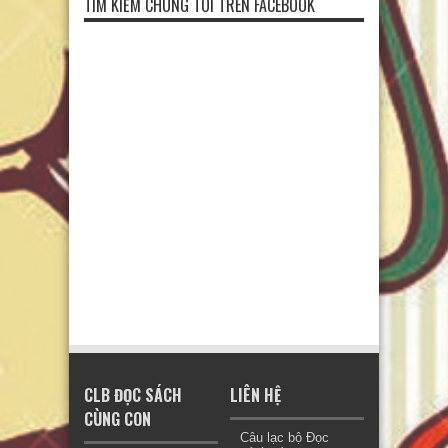
TÌM KIẾM CHÚNG TÔI TRÊN FACEBOOK
CLB ĐỌC SÁCH
LIÊN HỆ
CÙNG CON
Câu lạc bộ Đọc