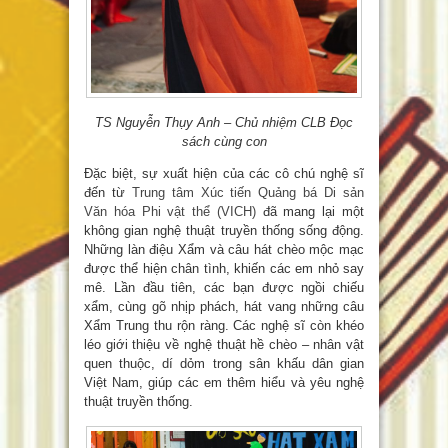
TS Nguyễn Thụy Anh – Chủ nhiệm CLB Đọc
sách cùng con
Đặc biệt, sự xuất hiện của các cô chú nghệ sĩ
đến từ
Trung tâm Xúc tiến Quảng bá Di sản
Văn hóa Phi vật thể (VICH)
đã mang lại một
không gian nghệ thuật truyền thống sống động.
Những làn điệu Xẩm và câu hát chèo mộc mạc
được thể hiện chân tình, khiến các em nhỏ say
mê. Lần đầu tiên, các bạn được ngồi chiếu
xẩm, cùng gõ nhịp phách, hát vang những câu
Xẩm Trung thu rộn ràng. Các nghệ sĩ còn khéo
léo giới thiệu về nghệ thuật hề chèo – nhân vật
quen thuộc, dí dỏm trong sân khấu dân gian
Việt Nam, giúp các em thêm hiểu và yêu nghệ
thuật truyền thống.