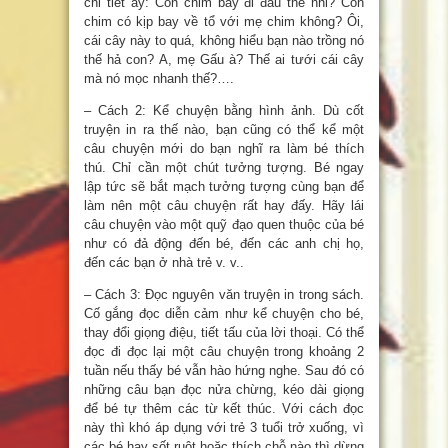
chi tiết ấy: Con chim bay đi đâu thế nhỉ? Con
chim có kịp bay về tổ với mẹ chim không? Ôi,
cái cây này to quá, không hiểu bạn nào trồng nó
thế hả con? A, mẹ Gấu à? Thế ai tưới cái cây
mà nó mọc nhanh thế?….
– Cách 2: Kể chuyện bằng hình ảnh. Dù cốt
truyện in ra thế nào, bạn cũng có thể kể một
câu chuyện mới do bạn nghĩ ra làm bé thích
thú. Chỉ cần một chút tưởng tượng. Bé ngay
lập tức sẽ bắt mạch tưởng tượng cùng bạn để
làm nên một câu chuyện rất hay đấy. Hãy lái
câu chuyện vào một quỹ đạo quen thuộc của bé
như có đả động đến bé, đến các anh chị họ,
đến các bạn ở nhà trẻ v. v..
– Cách 3: Đọc nguyên văn truyện in trong sách.
Cố gắng đọc diễn cảm như kể chuyện cho bé,
thay đổi giọng điệu, tiết tấu của lời thoại. Có thể
đọc đi đọc lại một câu chuyện trong khoảng 2
tuần nếu thấy bé vẫn hào hứng nghe. Sau đó có
những câu bạn đọc nửa chừng, kéo dài giọng
để bé tự thêm các từ kết thúc. Với cách đọc
này thì khó áp dụng với trẻ 3 tuổi trở xuống, vì
các bé hay sốt ruột hoặc thích chỗ nào thì dừng