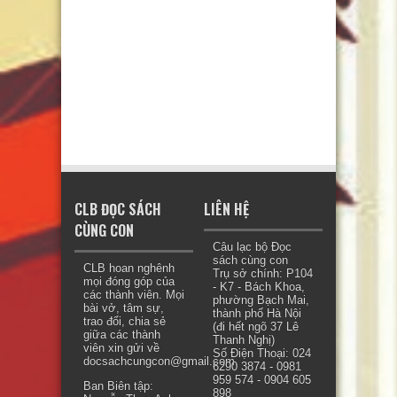
CLB ĐỌC SÁCH
LIÊN HỆ
CÙNG CON
Câu lạc bộ Đọc
sách cùng con
CLB hoan nghênh
Trụ sở chính: P104
mọi đóng góp của
- K7 - Bách Khoa,
các thành viên. Mọi
phường Bạch Mai,
bài vở, tâm sự,
thành phố Hà Nội
trao đổi, chia sẻ
(đi hết ngõ 37 Lê
giữa các thành
Thanh Nghị)
viên xin gửi về
Số Điện Thoại: 024
docsachcungcon@gmail.com.
6290 3874 - 0981
959 574 - 0904 605
Ban Biên tập:
898