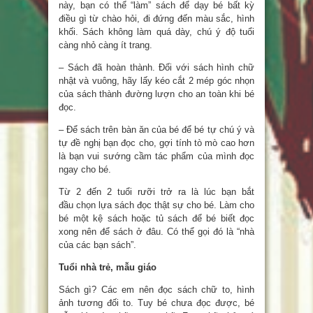
này, bạn có thể “làm” sách để dạy bé bất kỳ
điều gì từ chào hỏi, đi đứng đến màu sắc, hình
khối. Sách không làm quá dày, chú ý độ tuổi
càng nhỏ càng ít trang.
– Sách đã hoàn thành. Đối với sách hình chữ
nhật và vuông, hãy lấy kéo cắt 2 mép góc nhọn
của sách thành đường lượn cho an toàn khi bé
đọc.
– Để sách trên bàn ăn của bé để bé tự chú ý và
tự đề nghị bạn đọc cho, gợi tính tò mò cao hơn
là bạn vui sướng cầm tác phẩm của mình đọc
ngay cho bé.
Từ 2 đến 2 tuổi rưỡi trở ra là lúc bạn bắt
đầu chọn lựa sách đọc thật sự cho bé. Làm cho
bé một kệ sách hoặc tủ sách để bé biết đọc
xong nên để sách ở đâu. Có thể gọi đó là “nhà
của các bạn sách”.
Tuổi nhà trẻ, mẫu giáo
Sách gì? Các em nên đọc sách chữ to, hình
ảnh tương đối to. Tuy bé chưa đọc được, bé