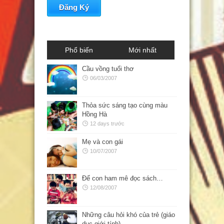
Phổ biến
Mới nhất
Cầu vồng tuổi thơ
06/03/2007
Thỏa sức sáng tạo cùng màu
Hồng Hà
12 days trước
Mẹ và con gái
10/07/2007
Để con ham mê đọc sách…
12/08/2007
Những câu hỏi khó của trẻ (giáo
dục giới tính)