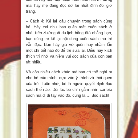
mãi hay mẹ đang đọc dở lại nhất định đòi giở
trang.
– Cách 4: Kể lại câu chuyện trong sách cùng
bé. Hãy coi như bạn quên mất cuốn sách ở
nhà, trên đường đi du lịch bằng ôtô chẳng hạn,
bạn cùng trẻ kể lại nội dung cuốn sách mà trẻ
vẫn đọc. Bạn hãy giả vờ quên hay nhầm lẫn
một chi tiết nào đó để trẻ sửa lại. Điều này kích
thích trí nhớ và niềm vui đọc sách của con bạn
rất nhiều.
Và còn nhiều cách khác mà bạn có thể nghĩ ra
cho bé của mình, dựa vào ý thích và thói quen
của trẻ. Luôn nhớ, bé là người quyết định đọc
sách thế nào. Đôi lúc bé chỉ ngắm nhìn cái bìa
sách mà di di tay vào đó, cũng là…. đọc sách!