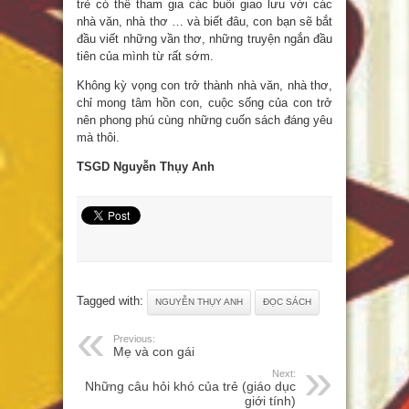
trẻ có thể tham gia các buổi giao lưu với các
nhà văn, nhà thơ … và biết đâu, con bạn sẽ bắt
đầu viết những vần thơ, những truyện ngắn đầu
tiên của mình từ rất sớm.
Không kỳ vọng con trở thành nhà văn, nhà thơ,
chỉ mong tâm hồn con, cuộc sống của con trở
nên phong phú cùng những cuốn sách đáng yêu
mà thôi.
TSGD Nguyễn Thụy Anh
Tagged with:
NGUYỄN THỤY ANH
ĐỌC SÁCH
Previous:
Mẹ và con gái
Next:
Những câu hỏi khó của trẻ (giáo dục
giới tính)