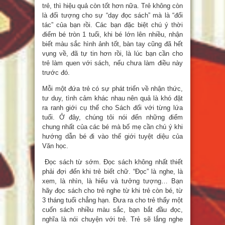
trẻ, thì hiệu quả còn tốt hơn nữa. Trẻ không còn
là đối tượng cho sự “dạy đọc sách” mà là “đối
tác” của bạn rồi. Các bạn đặc biệt chú ý thời
điểm bé tròn 1 tuổi, khi bé lớn lên nhiều, nhận
biết màu sắc hình ảnh tốt, bàn tay cũng đã hết
vụng về, đã tự tin hơn rồi, là lúc bạn cần cho
trẻ làm quen với sách, nếu chưa làm điều này
trước đó.
Mỗi một đứa trẻ có sự phát triển về nhận thức,
tư duy, tình cảm khác nhau nên quả là khó đặt
ra ranh giới cụ thể cho Sách đối với từng lứa
tuổi. Ở đây, chúng tôi nói đến những điểm
chung nhất của các bé mà bố mẹ cần chú ý khi
hướng dẫn bé đi vào thế giới tuyệt diệu của
Văn học.
Đọc sách từ sớm. Đọc sách không nhất thiết
phải đợi đến khi trẻ biết chữ. “Đọc” là nghe, là
xem, là nhìn, là hiểu và tưởng tượng… Bạn
hãy đọc sách cho trẻ nghe từ khi trẻ còn bé, từ
3 tháng tuổi chẳng hạn. Đưa ra cho trẻ thấy một
cuốn sách nhiều màu sắc, bạn bắt đầu đọc,
nghĩa là nói chuyện với trẻ. Trẻ sẽ lắng nghe