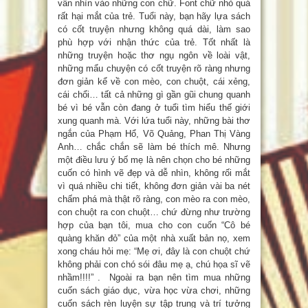
vẫn nhìn vào những con chữ. Font chữ nhỏ quá
rất hại mắt của trẻ. Tuổi này, bạn hãy lựa sách
có cốt truyện nhưng không quá dài, làm sao
phù hợp với nhận thức của trẻ. Tốt nhất là
những truyện hoặc thơ ngụ ngôn về loài vật,
những mẩu chuyện có cốt truyện rõ ràng nhưng
đơn giản kể về con mèo, con chuột, cái xẻng,
cái chổi… tất cả những gì gần gũi chung quanh
bé vì bé vẫn còn đang ở tuổi tìm hiểu thế giới
xung quanh mà. Với lứa tuổi này, những bài thơ
ngắn của Phạm Hổ, Võ Quảng, Phan Thị Vàng
Anh… chắc chắn sẽ làm bé thích mê. Nhưng
một điều lưu ý bố mẹ là nên chọn cho bé những
cuốn có hình vẽ đẹp và dễ nhìn, không rối mắt
vì quá nhiều chi tiết, không đơn giản vài ba nét
chấm phá mà thật rõ ràng, con mèo ra con mèo,
con chuột ra con chuột… chứ đừng như trường
hợp của bạn tôi, mua cho con cuốn “Cô bé
quàng khăn đỏ” của một nhà xuất bản nọ, xem
xong cháu hỏi mẹ: “Mẹ ơi, đây là con chuột chứ
không phải con chó sói đâu mẹ ạ, chú họa sĩ vẽ
nhầm!!!!” . Ngoài ra bạn nên tìm mua những
cuốn sách giáo dục, vừa học vừa chơi, những
cuốn sách rèn luyện sự tập trung và trí tưởng