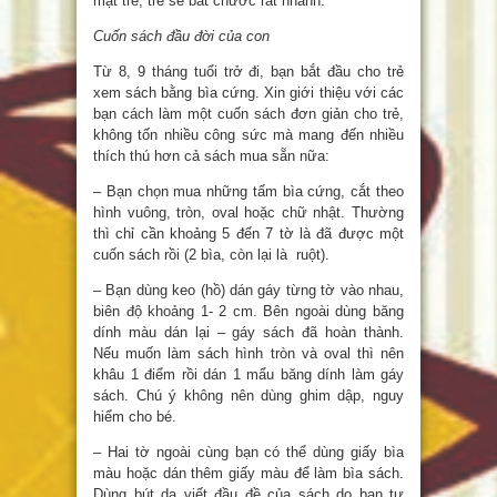
mặt trẻ, trẻ sẽ bắt chước rất nhanh.
Cuốn sách đầu đời của con
Từ 8, 9 tháng tuổi trở đi, bạn bắt đầu cho trẻ
xem sách bằng bìa cứng. Xin giới thiệu với các
bạn cách làm một cuốn sách đơn giản cho trẻ,
không tốn nhiều công sức mà mang đến nhiều
thích thú hơn cả sách mua sẵn nữa:
– Bạn chọn mua những tấm bìa cứng, cắt theo
hình vuông, tròn, oval hoặc chữ nhật. Thường
thì chỉ cần khoảng 5 đến 7 tờ là đã được một
cuốn sách rồi (2 bìa, còn lại là ruột).
– Bạn dùng keo (hồ) dán gáy từng tờ vào nhau,
biên độ khoảng 1- 2 cm. Bên ngoài dùng băng
dính màu dán lại – gáy sách đã hoàn thành.
Nếu muốn làm sách hình tròn và oval thì nên
khâu 1 điểm rồi dán 1 mẩu băng dính làm gáy
sách. Chú ý không nên dùng ghim dập, nguy
hiểm cho bé.
– Hai tờ ngoài cùng bạn có thể dùng giấy bìa
màu hoặc dán thêm giấy màu để làm bìa sách.
Dùng bút dạ viết đầu đề của sách do bạn tự