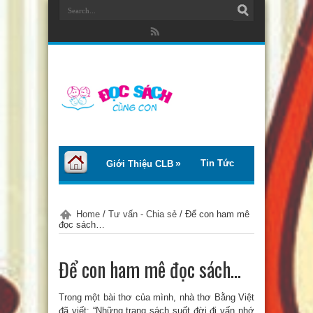
Tin Tức
Giới Thiệu CLB
Bài Viết
Giới Thiệu Sách
Home
/
Tư vấn - Chia sẻ
/
Để con ham mê
đọc sách…
Thơ – Truyện
Tư Vấn – Chia Sẻ
Để con ham mê đọc sách…
Chào Tiếng Việt
Trong một bài thơ của mình, nhà thơ Bằng Việt
Trại Hè Thanh Thiếu Nhi EcoCamp
đã viết: “Những trang sách suốt đời đi vấn nhớ