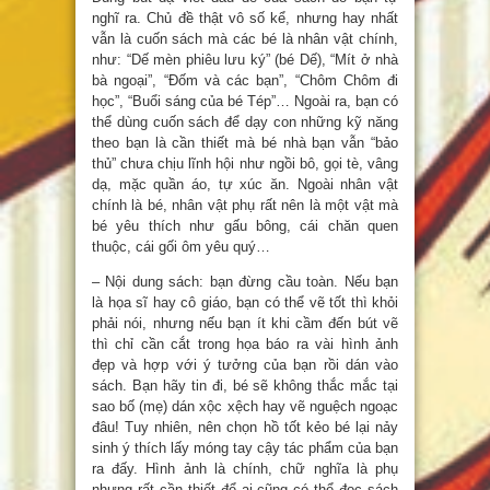
nghĩ ra. Chủ đề thật vô số kể, nhưng hay nhất
vẫn là cuốn sách mà các bé là nhân vật chính,
như: “Dế mèn phiêu lưu ký” (bé Dế), “Mít ở nhà
bà ngoại”, “Đốm và các bạn”, “Chôm Chôm đi
học”, “Buổi sáng của bé Tép”… Ngoài ra, bạn có
thể dùng cuốn sách để dạy con những kỹ năng
theo bạn là cần thiết mà bé nhà bạn vẫn “bảo
thủ” chưa chịu lĩnh hội như ngồi bô, gọi tè, vâng
dạ, mặc quần áo, tự xúc ăn. Ngoài nhân vật
chính là bé, nhân vật phụ rất nên là một vật mà
bé yêu thích như gấu bông, cái chăn quen
thuộc, cái gối ôm yêu quý…
– Nội dung sách: bạn đừng cầu toàn. Nếu bạn
là họa sĩ hay cô giáo, bạn có thể vẽ tốt thì khỏi
phải nói, nhưng nếu bạn ít khi cầm đến bút vẽ
thì chỉ cần cắt trong họa báo ra vài hình ảnh
đẹp và hợp với ý tưởng của bạn rồi dán vào
sách. Bạn hãy tin đi, bé sẽ không thắc mắc tại
sao bố (mẹ) dán xộc xệch hay vẽ nguệch ngoạc
đâu! Tuy nhiên, nên chọn hồ tốt kẻo bé lại nảy
sinh ý thích lấy móng tay cậy tác phẩm của bạn
ra đấy. Hình ảnh là chính, chữ nghĩa là phụ
nhưng rất cần thiết để ai cũng có thể đọc sách