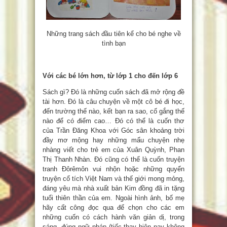
Những trang sách đầu tiên kể cho bé nghe về
tình bạn
Với các bé lớn hơn, từ lớp 1 cho đến lớp 6
Sách gì? Đó là những cuốn sách đã mở rộng đề
tài hơn. Đó là câu chuyện về một cô bé đi học,
đến trường thế nào, kết bạn ra sao, cố gắng thế
nào để có điểm cao… Đó có thể là cuốn thơ
của Trần Đăng Khoa với Góc sân khoảng trời
đầy mơ mộng hay những mẩu chuyện nhẹ
nhàng viết cho trẻ em của Xuân Quỳnh, Phan
Thị Thanh Nhàn. Đó cũng có thể là cuốn truyện
tranh Đôrêmôn vui nhộn hoặc những quyển
truyện cổ tích Việt Nam và thế giới mong mỏng,
đáng yêu mà nhà xuất bản Kim đồng đã in tặng
tuổi thiên thần của em. Ngoài hình ảnh, bố mẹ
hãy cất công đọc qua để chọn cho các em
những cuốn có cách hành văn giản dị, trong
sáng, đúng ngữ pháp (tiếc thay hiện nay không