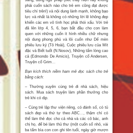
phải cuốn sách nào cho trẻ em cũng đạt được
tiêu chí trên!) và nội dung lành mạnh, không bạo
lực và nhất là không có những lời lẽ không đẹp
khiến các em vô tình học phải thói xấu. Với trẻ
đã lên lớp 4, 5, 6, bạn bắt đầu cho con làm
quen với những cuốn ít hình nhiều chữ nhưng
nội dung phong phú và lôi cuốn như Dế mèn
phiêu lưu ký (Tô Hoài), Cuộc phiêu lưu của Mít
đặc và Biết tuốt (N.Nosov), Những tấm lòng cao
cả (Edmondo De Amicis), Truyện cổ Andersen,
Truyện cổ Grim…
Bạn kích thích niềm ham mê đọc sách cho trẻ
bằng cách:
– Thường xuyên cùng trẻ đi nhà sách, hiệu
sách. Mua sách truyện làm phần thưởng cho
trẻ khi có dịp.
– Cùng trẻ lập thư viện riêng, có đánh số, có tủ
sách đẹp và thứ tự theo ABC…, thậm chí có
thể làm thẻ đọc cho cả nhà và các cô bác, anh
chị họ, để bé làm thủ thư (một cuốn sổ nhỏ, vài
ba tấm bìa con con ghi tên tuổi, ngày giờ mượn