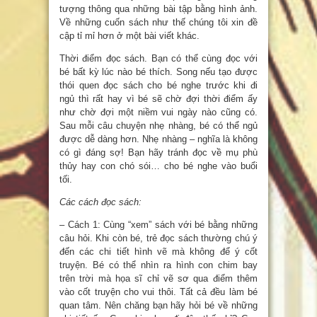
tượng thông qua những bài tập bằng hình ảnh.
Về những cuốn sách như thế chúng tôi xin đề
cập tỉ mỉ hơn ở một bài viết khác.
Thời điểm đọc sách. Bạn có thể cùng đọc với
bé bất kỳ lúc nào bé thích. Song nếu tạo được
thói quen đọc sách cho bé nghe trước khi đi
ngủ thì rất hay vì bé sẽ chờ đợi thời điểm ấy
như chờ đợi một niềm vui ngày nào cũng có.
Sau mỗi câu chuyện nhẹ nhàng, bé có thể ngủ
được dễ dàng hơn. Nhẹ nhàng – nghĩa là không
có gì đáng sợ! Bạn hãy tránh đọc về mụ phù
thủy hay con chó sói… cho bé nghe vào buổi
tối.
Các cách đọc sách:
– Cách 1: Cùng “xem” sách với bé bằng những
câu hỏi. Khi còn bé, trẻ đọc sách thường chú ý
đến các chi tiết hình vẽ mà không để ý cốt
truyện. Bé có thể nhìn ra hình con chim bay
trên trời mà họa sĩ chỉ vẽ sơ qua điểm thêm
vào cốt truyện cho vui thôi. Tất cả đều làm bé
quan tâm. Nên chăng bạn hãy hỏi bé về những