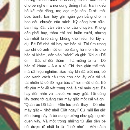
cho bé nghe mà nội dung thống nhất, tránh kiểu
bố kể một đằng, mẹ đọc một nẻo. Dưới mỗi
bức tranh, bạn hãy ghi ngắn gọn bằng chữ in
hoa câu chuyện của mình. Kỳ công hơn nữa,
bạn hãy đặt văn vần cho câu chuyện. Không
cần phải hay, thậm chí hơi buồn cười, nhưng
cần nhất là rõ ràng, không khó hiểu. Tôi lấy ví
dụ: Bé Dế nhà tôi hay sợ bác sĩ. Tôi tìm trong
tạp chí có ảnh một em bé đang há mồm to cho
bác sĩ khám, dán vào “sách” và ghi: “Khi cu Dế
ốm – Bác sĩ đến thăm – Há miệng to ra – Để
bác sĩ khám – A a a a”. Chỉ đơn giản thế thôi
mà rất hiệu nghiệm. Sau này khi đã biết nói, bé
đọc vanh vách câu thơ con cóc ấy của tôi và
tất nhiên là có đỡ ngại bác sĩ hơn một chút. Bé
rất yêu một đồ vật trong nhà là cái máy giặt. Bé
hay đến nhìn và …vuốt ve máy giặt. Tôi cũng
lấy trong tờ quảng cáo máy giặt một cái và ghi:
“Quần áo Dế bẩn – Đến lúc phải thay – Dế nhờ
máy giặt – Nhớ nhé! Giặt ngay!” Cứ mỗi lần giở
đến trang này là bé sung sướng như gặp người
quen vậy. Và một trong những từ đầu tiên bé
nói được rõ nhất là từ: “nhớ nhé”… Với cách