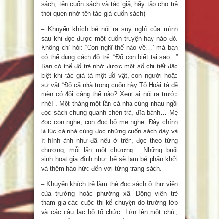
sách, tên cuốn sách và tác giả, hãy tập cho trẻ
thói quen nhớ tên tác giả cuốn sách)
– Khuyến khích bé nói ra suy nghĩ của mình
sau khi đọc được một cuốn truyện hay nào đó.
Không chỉ hỏi: “Con nghĩ thế nào về…” mà bạn
có thể dùng cách đố trẻ: “Đố con biết tại sao…”
Bạn có thể đố trẻ nhớ được một số chi tiết đặc
biệt khi tác giả tả một đồ vật, con người hoặc
sự vật “Đố cả nhà trong cuốn này Tô Hoài tả dế
mèn có đôi càng thế nào? Xem ai nói ra trước
nhé!”. Một tháng một lần cả nhà cùng nhau ngồi
đọc sách chung quanh chén trà, đĩa bánh… Mẹ
đọc con nghe, con đọc bố mẹ nghe. Đây chính
là lúc cả nhà cùng đọc những cuốn sách dày và
ít hình ảnh như đã nêu ở trên, đọc theo từng
chương, mỗi lần một chương… Những buổi
sinh hoạt gia đình như thế sẽ làm bé phấn khởi
và thêm háo hức đến với từng trang sách.
– Khuyến khích trẻ làm thẻ đọc sách ở thư viện
của trường hoặc phường xã. Động viên trẻ
tham gia các cuộc thi kể chuyện do trường lớp
và các câu lạc bộ tổ chức. Lớn lên một chút,