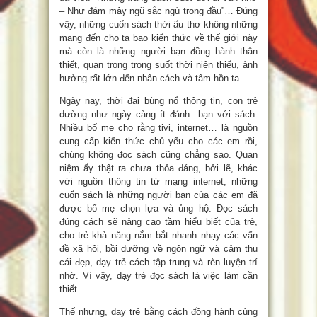
– Như đám mây ngũ sắc ngủ trong đầu”… Đúng
vậy, những cuốn sách thời ấu thơ không những
mang đến cho ta bao kiến thức về thế giới này
mà còn là những người bạn đồng hành thân
thiết, quan trọng trong suốt thời niên thiếu, ảnh
hưởng rất lớn đến nhân cách và tâm hồn ta.
Ngày nay, thời đại bùng nổ thông tin, con trẻ
dường như ngày càng ít đánh bạn với sách.
Nhiều bố mẹ cho rằng tivi, internet… là nguồn
cung cấp kiến thức chủ yếu cho các em rồi,
chúng không đọc sách cũng chẳng sao. Quan
niệm ấy thật ra chưa thỏa đáng, bởi lẽ, khác
với nguồn thông tin từ mạng internet, những
cuốn sách là những người bạn của các em đã
được bố mẹ chọn lựa và ủng hộ. Đọc sách
đúng cách sẽ nâng cao tầm hiểu biết của trẻ,
cho trẻ khả năng nắm bắt nhanh nhạy các vấn
đề xã hội, bồi dưỡng về ngôn ngữ và cảm thụ
cái đẹp, dạy trẻ cách tập trung và rèn luyện trí
nhớ. Vì vậy, dạy trẻ đọc sách là việc làm cần
thiết.
Thế nhưng, dạy trẻ bằng cách đồng hành cùng