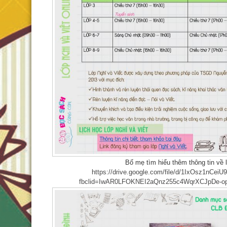
Bố mẹ tìm hiểu thêm thông tin về l
https://drive.google.com/file/d/1IxOsz1nCe
fbclid=IwAR0LFOKNEI2aQnz255c4WqrXCJpDe-o