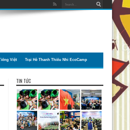
iếng Việt
Trại Hè Thanh Thiếu Nhi EcoCamp
TIN TỨC