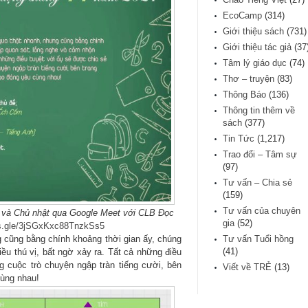
EcoCamp
(314)
Giới thiệu sách
(731)
Giới thiệu tác giả
(37
Tâm lý giáo dục
(74)
Thơ – truyện
(83)
Thông Báo
(136)
Thông tin thêm về
sách
(377)
Tin Tức
(1,217)
Trao đổi – Tâm sự
(97)
Tư vấn – Chia sẻ
(159)
Tư vấn của chuyên
 7 và Chủ nhật qua Google Meet với CLB Đọc
gia
(52)
ms.gle/3jSGxKxc88TnzkSs5
g cũng bằng chính khoảng thời gian ấy, chúng
Tư vấn Tuổi hồng
(41)
ều thú vị, bất ngờ xảy ra. Tất cả những điều
g cuộc trò chuyện ngập tràn tiếng cười, bên
Viết về TRẺ
(13)
cùng nhau!