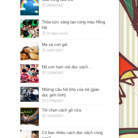
06/03/2007
Thỏa sức sáng tạo cùng màu Hồng
Hà
10 days trước
Mẹ và con gái
10/07/2007
Để con ham mê đọc sách…
12/08/2007
Những câu hỏi khó của trẻ (giáo
dục giới tính)
17/08/2007
Tôi chọn cách gõ cửa
10/09/2007
Có bao nhiêu cách đọc sách cùng