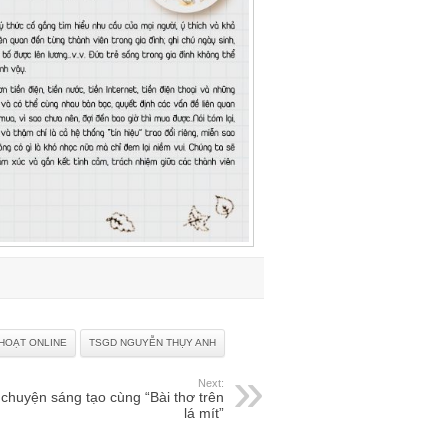
 HOẠT ONLINE
TSGD NGUYỄN THỤY ANH
Next:
chuyện sáng tạo cùng “Bài thơ trên
lá mít”