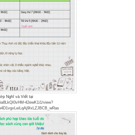
ớp Nghĩ và Viết tại
iU9ia8LkQI0vHM-42ewK1i1/view?
p4D1vgxLeiLqAj9IxLZJBCB_wRas