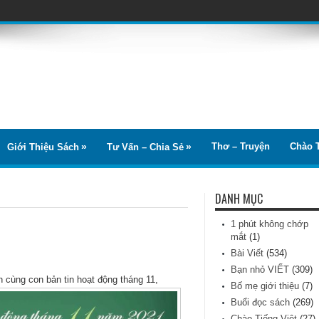
Thơ – Truyện
Chào T
Giới Thiệu Sách
Tư Vấn – Chia Sẻ
DANH MỤC
1 phút không chớp
mắt
(1)
Bài Viết
(534)
Bạn nhỏ VIẾT
(309)
h cùng con bản tin hoạt động tháng 11,
Bố mẹ giới thiệu
(7)
Buổi đọc sách
(269)
Chào Tiếng Việt
(27)