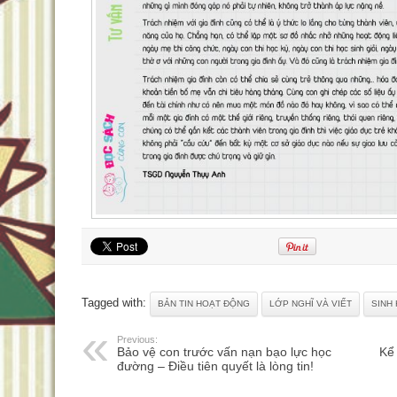
Tagged with:
BẢN TIN HOẠT ĐỘNG
LỚP NGHĨ VÀ VIẾT
SINH
Previous:
Bảo vệ con trước vấn nạn bạo lực học
Kể 
đường – Điều tiên quyết là lòng tin!