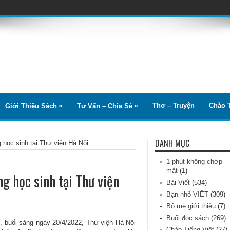
Thơ – Truyện
Chào T
Giới Thiệu Sách
Tư Vấn – Chia Sẻ
DANH MỤC
 học sinh tại Thư viện Hà Nội
1 phút không chớp
mắt
(1)
g học sinh tại Thư viện
Bài Viết
(534)
Bạn nhỏ VIẾT
(309)
Bố mẹ giới thiệu
(7)
Buổi đọc sách
(269)
, buổi sáng ngày 20/4/2022, Thư viện Hà Nội
Chào Tiếng Việt
(27)