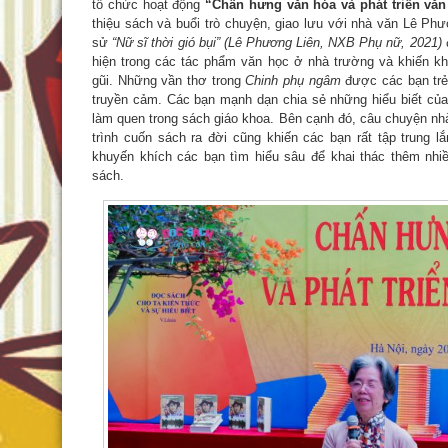
tổ chức hoạt động
“Chấn hưng văn hóa và phát triển văn
thiệu sách và buổi trò chuyện, giao lưu với nhà văn Lê Phư
sử
“Nữ sĩ thời gió bụi” (Lê Phương Liên, NXB Phụ nữ, 2021)
đ
hiện trong các tác phẩm văn học ở nhà trường và khiến kh
gũi. Những vần thơ trong
Chinh phụ ngâm
được các bạn trẻ 
truyền cảm. Các bạn mạnh dạn chia sẻ những hiểu biết củ
làm quen trong sách giáo khoa. Bên cạnh đó, câu chuyện n
trình cuốn sách ra đời cũng khiến các bạn rất tập trung l
khuyến khích các bạn tìm hiểu sâu để khai thác thêm nhiề
sách.