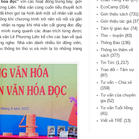
 hóa đọc”
với các hoạt động trưng bày, giới
EcoCamp
(314)
ơng Liên. Nhà văn cùng cuốn tiểu thuyết lịch
ã khơi gợi lại hình ảnh một số nhân vật xuất
Giới thiệu sách
(731)
ông khí chương trình trở nên sôi nổi và gần
Giới thiệu tác giả
(37
nhận ra ngay khi nhà văn cất giọng đọc đầy
Tâm lý giáo dục
(74)
a mình xung quanh các đoạn trích từng được
Thơ – truyện
(83)
hà văn Lê Phương Liên kể cho các bạn về quá
ắng nghe. Nhà văn dành nhiều lời động viên,
Thông Báo
(136)
u thông tin thú vị và mới lạ từ những trang
Thông tin thêm về
sách
(377)
Tin Tức
(1,217)
Trao đổi – Tâm sự
(97)
Tư vấn – Chia sẻ
(159)
Tư vấn của chuyên
gia
(52)
Tư vấn Tuổi hồng
(41)
Viết về TRẺ
(13)