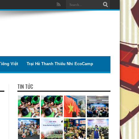
iếng Việt
Trại Hè Thanh Thiếu Nhi EcoCamp
TIN TỨC