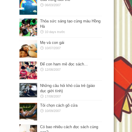
06/03/2007
Thỏa sức sáng tạo cùng màu Hồng
Hà
10 days trước
Mẹ và con gái
10/07/2007
Để con ham mê đọc sách…
12/08/2007
Những câu hỏi khó của trẻ (giáo
dục giới tính)
17/08/2007
Tôi chọn cách gõ cửa
10/09/2007
Có bao nhiêu cách đọc sách cùng