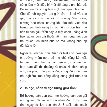
áo phông, quần sooc). Mẹ thì thầm rủ con gái
cùng làm một điều bí mật để tặng sinh nhật bố.
Bố rủ con trai cùng làm một món quà cho mẹ…
Cho dù, về nguyên tắc giới tính thì bố và con
gái, mẹ và con trai sẽ có những đồng cảm,
nương nhẹ nhau, nhưng khi làm một việc đặc
trưng giới tính riêng thì bố nên rủ con trai, mẹ
nên rủ con gái. Điều này là một cách khẳng định
trực quan: con gái thuộc liên minh của mẹ, con
trai thuộc liên minh của bố mà không phải áp
đặt bằng lời.
Ngoài ra, khi các con đến tuổi biết chơi với bạn
ở trường mầm non, bố mẹ chủ động kết nối,
tạo liên minh cha mẹ các bạn nữ, cha mẹ các
bạn nam để thi thoảng rủ nhau đi chơi, chụp
ảnh, cà phê, cùng mua đồ, cùng đến các nơi
trải nghiệm, tạo cộng đồng cùng giới tính cho
con.
2. Đồ đạc, hành vi đặc trưng giới tính:
Bố hướng dẫn con trai, mẹ hướng dẫn con gái
những vấn đề vệ sinh cá nhân đặc trưng giới
tính ngay từ khi con lên 2, 3 tuổi, các cách