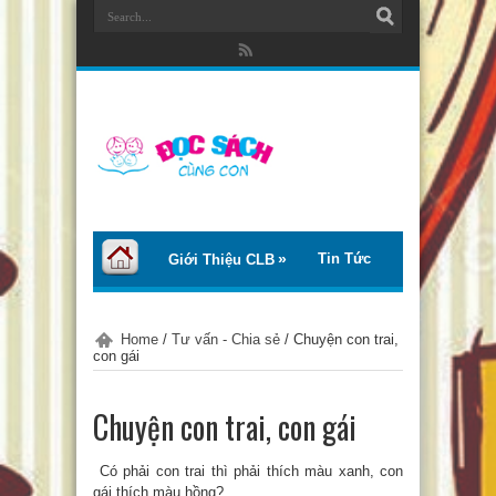
Tin Tức
Giới Thiệu CLB
Bài Viết
Giới Thiệu Sách
Home
/
Tư vấn - Chia sẻ
/
Chuyện con trai,
con gái
Thơ – Truyện
Tư Vấn – Chia Sẻ
Chuyện con trai, con gái
Chào Tiếng Việt
Có phải con trai thì phải thích màu xanh, con
Trại Hè Thanh Thiếu Nhi EcoCamp
gái thích màu hồng?