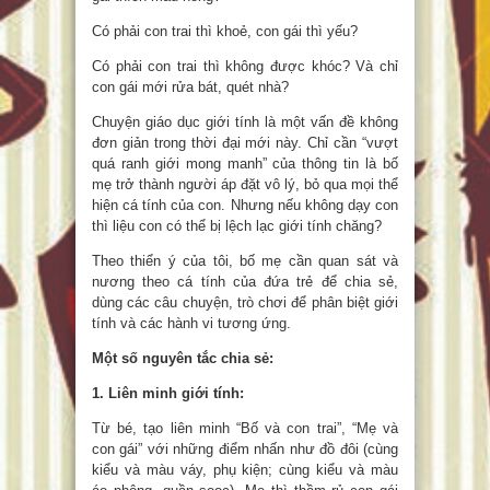
Có phải con trai thì khoẻ, con gái thì yếu?
Có phải con trai thì không được khóc? Và chỉ
con gái mới rửa bát, quét nhà?
Chuyện giáo dục giới tính là một vấn đề không
đơn giản trong thời đại mới này. Chỉ cần “vượt
quá ranh giới mong manh” của thông tin là bố
mẹ trở thành người áp đặt vô lý, bỏ qua mọi thể
hiện cá tính của con. Nhưng nếu không dạy con
thì liệu con có thể bị lệch lạc giới tính chăng?
Theo thiển ý của tôi, bố mẹ cần quan sát và
nương theo cá tính của đứa trẻ để chia sẻ,
dùng các câu chuyện, trò chơi để phân biệt giới
tính và các hành vi tương ứng.
Một số nguyên tắc chia sẻ:
1. Liên minh giới tính:
Từ bé, tạo liên minh “Bố và con trai”, “Mẹ và
con gái” với những điểm nhấn như đồ đôi (cùng
kiểu và màu váy, phụ kiện; cùng kiểu và màu