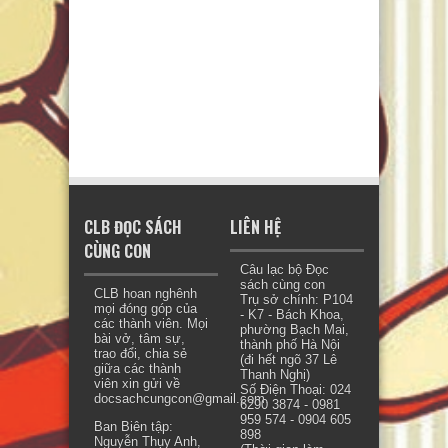
CLB ĐỌC SÁCH
LIÊN HỆ
CÙNG CON
Câu lạc bộ Đọc
sách cùng con
CLB hoan nghênh
Trụ sở chính: P104
mọi đóng góp của
- K7 - Bách Khoa,
các thành viên. Mọi
phường Bạch Mai,
bài vở, tâm sự,
thành phố Hà Nội
trao đổi, chia sẻ
(đi hết ngõ 37 Lê
giữa các thành
Thanh Nghị)
viên xin gửi về
Số Điện Thoại: 024
docsachcungcon@gmail.com.
6290 3874 - 0981
959 574 - 0904 605
Ban Biên tập:
898
Nguyễn Thụy Anh,