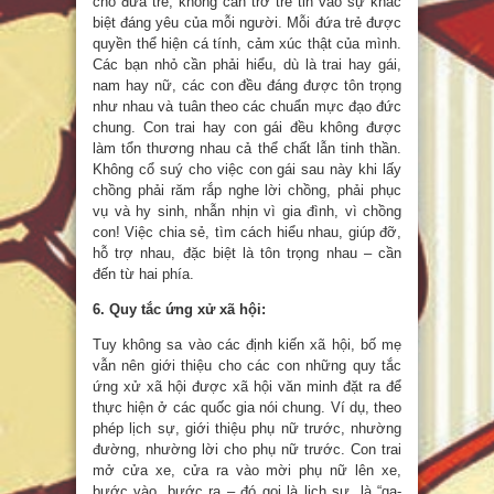
cho đứa trẻ, không cản trở trẻ tin vào sự khác
biệt đáng yêu của mỗi người. Mỗi đứa trẻ được
quyền thể hiện cá tính, cảm xúc thật của mình.
Các bạn nhỏ cần phải hiểu, dù là trai hay gái,
nam hay nữ, các con đều đáng được tôn trọng
như nhau và tuân theo các chuẩn mực đạo đức
chung. Con trai hay con gái đều không được
làm tổn thương nhau cả thể chất lẫn tinh thần.
Không cổ suý cho việc con gái sau này khi lấy
chồng phải răm rắp nghe lời chồng, phải phục
vụ và hy sinh, nhẫn nhịn vì gia đình, vì chồng
con! Việc chia sẻ, tìm cách hiểu nhau, giúp đỡ,
hỗ trợ nhau, đặc biệt là tôn trọng nhau – cần
đến từ hai phía.
6. Quy tắc ứng xử xã hội:
Tuy không sa vào các định kiến xã hội, bố mẹ
vẫn nên giới thiệu cho các con những quy tắc
ứng xử xã hội được xã hội văn minh đặt ra để
thực hiện ở các quốc gia nói chung. Ví dụ, theo
phép lịch sự, giới thiệu phụ nữ trước, nhường
đường, nhường lời cho phụ nữ trước. Con trai
mở cửa xe, cửa ra vào mời phụ nữ lên xe,
bước vào, bước ra – đó gọi là lịch sự, là “ga-