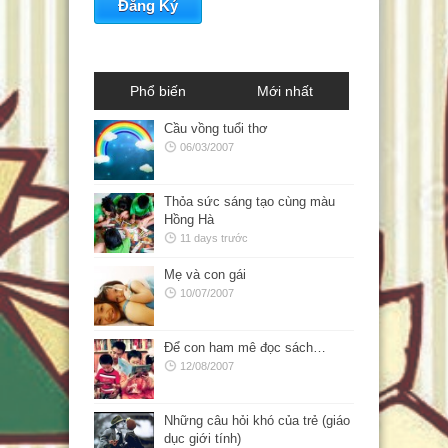
Phổ biến
Mới nhất
Cầu vồng tuổi thơ
06/03/2007
Thỏa sức sáng tạo cùng màu
Hồng Hà
11 days trước
Mẹ và con gái
10/07/2007
Để con ham mê đọc sách…
12/08/2007
Những câu hỏi khó của trẻ (giáo
dục giới tính)