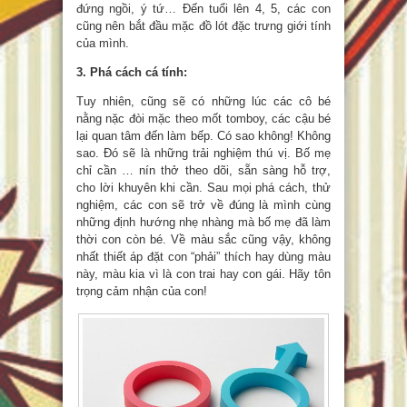
đứng ngồi, ý tứ… Đến tuổi lên 4, 5, các con
cũng nên bắt đầu mặc đồ lót đặc trưng giới tính
của mình.
3. Phá cách cá tính:
Tuy nhiên, cũng sẽ có những lúc các cô bé
nằng nặc đòi mặc theo mốt tomboy, các cậu bé
lại quan tâm đến làm bếp. Có sao không! Không
sao. Đó sẽ là những trải nghiệm thú vị. Bố mẹ
chỉ cần … nín thở theo dõi, sẵn sàng hỗ trợ,
cho lời khuyên khi cần. Sau mọi phá cách, thử
nghiệm, các con sẽ trở về đúng là mình cùng
những định hướng nhẹ nhàng mà bố mẹ đã làm
thời con còn bé. Về màu sắc cũng vậy, không
nhất thiết áp đặt con “phải” thích hay dùng màu
này, màu kia vì là con trai hay con gái. Hãy tôn
trọng cảm nhận của con!