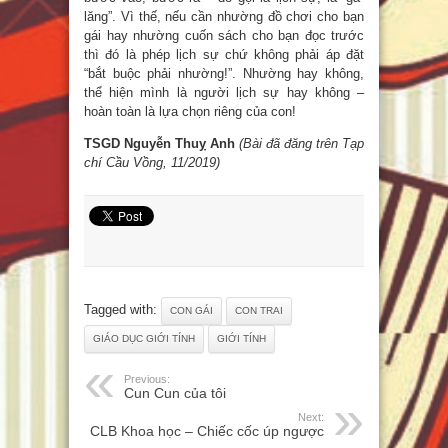
lăng”. Vì thế, nếu cần nhường đồ chơi cho bạn
gái hay nhường cuốn sách cho bạn đọc trước
thì đó là phép lịch sự chứ không phải áp đặt
“bắt buộc phải nhường!”. Nhường hay không,
thể hiện mình là người lịch sự hay không –
hoàn toàn là lựa chọn riêng của con!
TSGD Nguyễn Thuỵ Anh
(Bài đã đăng trên Tạp
chí Cầu Vồng, 11/2019)
Tagged with:
CON GÁI
CON TRAI
GIÁO DỤC GIỚI TÍNH
GIỚI TÍNH
Previous:
Cun Cun của tôi
Next:
CLB Khoa học – Chiếc cốc úp ngược