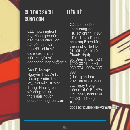
CLB ĐỌC SÁCH
LIÊN HỆ
CÙNG CON
Câu lạc bộ Đọc
sách cùng con
CLB hoan nghênh
Trụ sở chính: P104
mọi đóng góp của
- K7 - Bách Khoa,
các thành viên. Mọi
phường Bạch Mai,
bài vở, tâm sự,
thành phố Hà Nội
trao đổi, chia sẻ
(đi hết ngõ 37 Lê
giữa các thành
Thanh Nghị)
viên xin gửi về
Số Điện Thoại: 024
docsachcungcon@gmail.com.
6290 3874 - 0981
959 574 - 0904 605
Ban Biên tập:
898
Nguyễn Thụy Anh,
(Thời gian làm
Dương Xuân Trà
việc: 8h30 - 18h00
My, Nguyễn Hương
các ngày trong
Trang. Những bài
tuần từ thứ Ba đến
vở đăng lại xin
Chủ nhật, nghỉ trưa
trích dẫn nguồn
12h00 - 14h00)
docsachcungcon.com
Email:
docsachcungcon@gmail.com