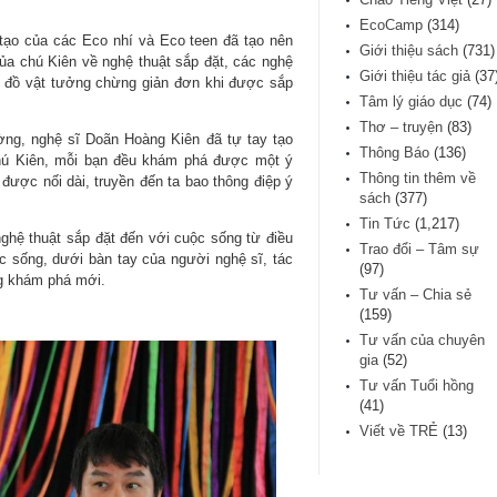
EcoCamp
(314)
tạo của các Eco nhí và Eco teen đã tạo nên
Giới thiệu sách
(731)
của chú Kiên về nghệ thuật sắp đặt, các nghệ
Giới thiệu tác giả
(37
Mỗi đồ vật tưởng chừng giản đơn khi được sắp
Tâm lý giáo dục
(74)
Thơ – truyện
(83)
ờng, nghệ sĩ Doãn Hoàng Kiên đã tự tay tạo
Thông Báo
(136)
hú Kiên, mỗi bạn đều khám phá được một ý
Thông tin thêm về
được nối dài, truyền đến ta bao thông điệp ý
sách
(377)
Tin Tức
(1,217)
ghệ thuật sắp đặt đến với cuộc sống từ điều
Trao đổi – Tâm sự
c sống, dưới bàn tay của người nghệ sĩ, tác
(97)
g khám phá mới.
Tư vấn – Chia sẻ
(159)
Tư vấn của chuyên
gia
(52)
Tư vấn Tuổi hồng
(41)
Viết về TRẺ
(13)