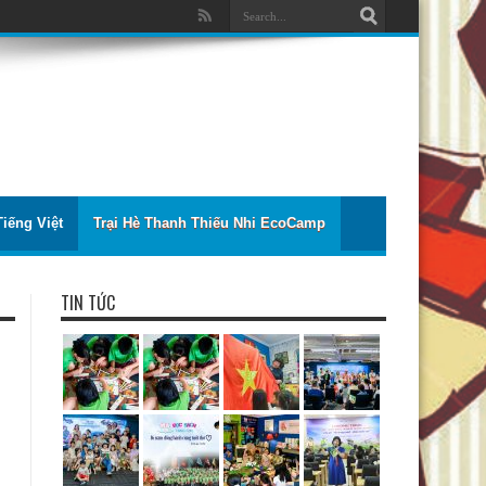
iếng Việt
Trại Hè Thanh Thiếu Nhi EcoCamp
TIN TỨC