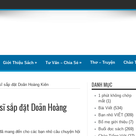
Thơ – Truyện
Chào T
Giới Thiệu Sách
Tư Vấn – Chia Sẻ
DANH MỤC
sĩ sắp đặt Doãn Hoàng Kiên
1 phút không chớp
mắt
(1)
sĩ sắp đặt Doãn Hoàng
Bài Viết
(534)
Bạn nhỏ VIẾT
(309)
Bố mẹ giới thiệu
(7)
Buổi đọc sách
(269)
 đã mang đến cho các bạn nhỏ câu chuyện hội
Chào Tiếng Việt
(27)