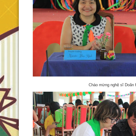
Chào mừng nghệ sĩ Doãn 