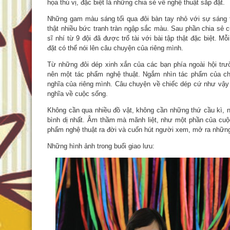
họa thú vị, đặc biệt là những chia sẻ về nghệ thuật sắp đặt.
Những gam màu sáng tối qua đôi bàn tay nhỏ với sự sáng 
thật nhiều bức tranh tràn ngập sắc màu. Sau phần chia sẻ 
sĩ nhí từ 9 đội đã được trổ tài với bài tập thật đặc biệt. 
đặt có thể nói lên câu chuyện của riêng mình.
Từ những đôi dép xinh xắn của các bạn phía ngoài hội trư
nên một tác phẩm nghệ thuật. Ngắm nhìn tác phẩm của c
nghĩa của riêng mình. Câu chuyện về chiếc dép cứ như vậy 
nghĩa về cuộc sống.
Không cần qua nhiều đồ vật, không cần những thứ cầu kì, n
bình dị nhất. Âm thầm mà mãnh liệt, như một phần của cuộ
phẩm nghệ thuật ra đời và cuốn hút người xem, mở ra nhữn
Những hình ảnh trong buổi giao lưu: