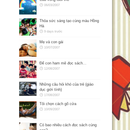
06/03/2007
Thỏa sức sáng tạo cùng màu Hồng
Hà
9 days trước
Mẹ và con gái
10/07/2007
Để con ham mê đọc sách…
12/08/2007
Những câu hỏi khó của trẻ (giáo
dục giới tính)
17/08/2007
Tôi chọn cách gõ cửa
10/09/2007
Có bao nhiêu cách đọc sách cùng