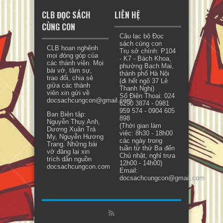
CLB ĐỌC SÁCH
LIÊN HỆ
CÙNG CON
Câu lạc bộ Đọc
sách cùng con
CLB hoan nghênh
Trụ sở chính: P104
mọi đóng góp của
- K7 - Bách Khoa,
các thành viên. Mọi
phường Bạch Mai,
bài vở, tâm sự,
thành phố Hà Nội
trao đổi, chia sẻ
(đi hết ngõ 37 Lê
giữa các thành
Thanh Nghị)
viên xin gửi về
Số Điện Thoại: 024
docsachcungcon@gmail.com.
6290 3874 - 0981
959 574 - 0904 605
Ban Biên tập:
898
Nguyễn Thụy Anh,
(Thời gian làm
Dương Xuân Trà
việc: 8h30 - 18h00
My, Nguyễn Hương
các ngày trong
Trang. Những bài
tuần từ thứ Ba đến
vở đăng lại xin
Chủ nhật, nghỉ trưa
trích dẫn nguồn
12h00 - 14h00)
docsachcungcon.com
Email:
docsachcungcon@gmail.com