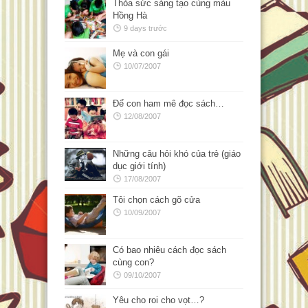
Thỏa sức sáng tạo cùng màu
Hồng Hà
9 days trước
Mẹ và con gái
10/07/2007
Để con ham mê đọc sách…
12/08/2007
Những câu hỏi khó của trẻ (giáo
dục giới tính)
17/08/2007
Tôi chọn cách gõ cửa
10/09/2007
Có bao nhiêu cách đọc sách
cùng con?
09/10/2007
Yêu cho roi cho vọt…?