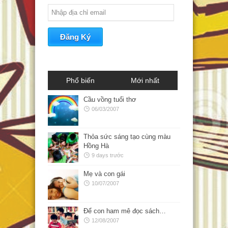
Phổ biến
Mới nhất
Cầu vồng tuổi thơ
06/03/2007
Thỏa sức sáng tạo cùng màu
Hồng Hà
9 days trước
Mẹ và con gái
10/07/2007
Để con ham mê đọc sách…
12/08/2007