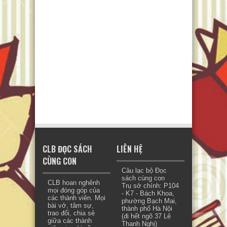
CLB ĐỌC SÁCH
LIÊN HỆ
CÙNG CON
Câu lạc bộ Đọc
sách cùng con
CLB hoan nghênh
Trụ sở chính: P104
mọi đóng góp của
- K7 - Bách Khoa,
các thành viên. Mọi
phường Bạch Mai,
bài vở, tâm sự,
thành phố Hà Nội
trao đổi, chia sẻ
(đi hết ngõ 37 Lê
giữa các thành
Thanh Nghị)