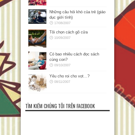
Những câu hỏi khó của trẻ (giáo
dục giới tính)
17/08/2007
Tôi chọn cách gõ cửa
10/09/2007
Có bao nhiêu cách đọc sách
cùng con?
09/10/2007
Yêu cho roi cho vọt…?
08/11/2007
TÌM KIẾM CHÚNG TÔI TRÊN FACEBOOK