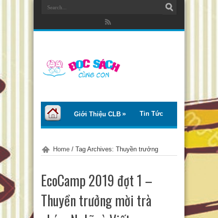
Tin Tức
Giới Thiệu CLB
Bài Viết
Giới Thiệu Sách
Home
/
Tag Archives: Thuyền trưởng
Thơ – Truyện
Tư Vấn – Chia Sẻ
EcoCamp 2019 đợt 1 –
Chào Tiếng Việt
Thuyền trưởng mời trà
Trại Hè Thanh Thiếu Nhi EcoCamp