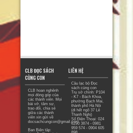
CLB ĐỌC SÁCH
LIÊN HỆ
CÙNG CON
Câu lạc bộ Đọc
sách cùng con
CLB hoan nghênh
Trụ sở chính: P104
mọi đóng góp của
- K7 - Bách Khoa,
các thành viên. Mọi
phường Bạch Mai,
bài vở, tâm sự,
thành phố Hà Nội
trao đổi, chia sẻ
(đi hết ngõ 37 Lê
giữa các thành
Thanh Nghị)
viên xin gửi về
Số Điện Thoại: 024
docsachcungcon@gmail.com.
6290 3874 - 0981
959 574 - 0904 605
Ban Biên tập:
898