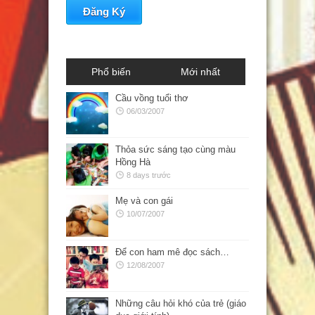
Phổ biến
Mới nhất
Cầu vồng tuổi thơ
06/03/2007
Thỏa sức sáng tạo cùng màu
Hồng Hà
8 days trước
Mẹ và con gái
10/07/2007
Để con ham mê đọc sách…
12/08/2007
Những câu hỏi khó của trẻ (giáo