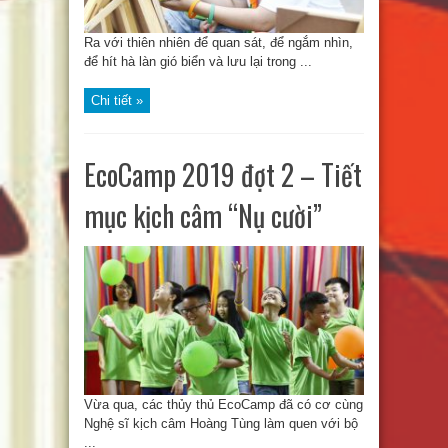
Ra với thiên nhiên để quan sát, để ngắm nhìn,
để hít hà làn gió biển và lưu lại trong ...
Chi tiết »
EcoCamp 2019 đợt 2 – Tiết
mục kịch câm “Nụ cười”
Vừa qua, các thủy thủ EcoCamp đã có cơ cùng
Nghệ sĩ kịch câm Hoàng Tùng làm quen với bộ
...