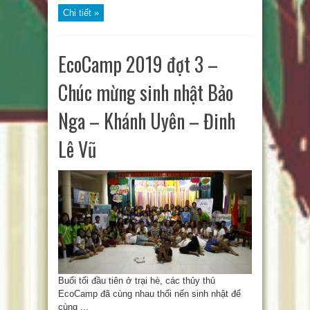
Chi tiết »
EcoCamp 2019 đợt 3 –
Chúc mừng sinh nhật Bảo
Nga – Khánh Uyên – Đinh
Lê Vũ
Buổi tối đầu tiên ở trại hè, các thủy thủ
EcoCamp đã cùng nhau thổi nến sinh nhật để
cùng ...