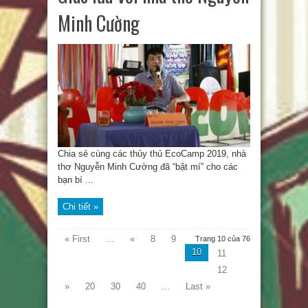
Minh Cường
Chia sẻ cùng các thủy thủ EcoCamp 2019, nhà
thơ Nguyễn Minh Cường đã “bật mí” cho các
bạn bí ...
Chi tiết »
« First
...
«
8
9
Trang 10 của 76
10
11
12
»
20
30
40
...
Last »