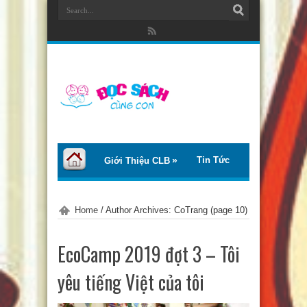
Tin Tức
Giới Thiệu CLB
Bài Viết
Giới Thiệu Sách
Home
/
Author Archives: CoTrang
(page 10)
Thơ – Truyện
Tư Vấn – Chia Sẻ
EcoCamp 2019 đợt 3 – Tôi
Chào Tiếng Việt
yêu tiếng Việt của tôi
Trại Hè Thanh Thiếu Nhi EcoCamp