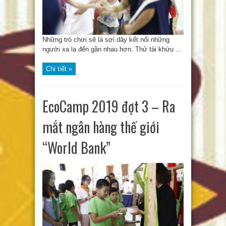
Những trò chơi sẽ là sợi dây kết nối những
người xa lạ đến gần nhau hơn. Thử tài khứu ...
Chi tiết »
EcoCamp 2019 đợt 3 – Ra
mắt ngân hàng thế giới
“World Bank”