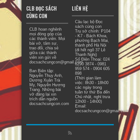
CLB ĐỌC SÁCH
LIÊN HỆ
CÙNG CON
Câu lạc bộ Đọc
sách cùng con
CLB hoan nghênh
Trụ sở chính: P104
mọi đóng góp của
- K7 - Bách Khoa,
các thành viên. Mọi
phường Bạch Mai,
bài vở, tâm sự,
thành phố Hà Nội
trao đổi, chia sẻ
(đi hết ngõ 37 Lê
giữa các thành
Thanh Nghị)
viên xin gửi về
Số Điện Thoại: 024
docsachcungcon@gmail.com.
6290 3874 - 0981
959 574 - 0904 605
Ban Biên tập:
898
Nguyễn Thụy Anh,
(Thời gian làm
Dương Xuân Trà
việc: 8h30 - 18h00
My, Nguyễn Hương
các ngày trong
Trang. Những bài
tuần từ thứ Ba đến
vở đăng lại xin
Chủ nhật, nghỉ trưa
trích dẫn nguồn
12h00 - 14h00)
docsachcungcon.com
Email:
docsachcungcon@gmail.com