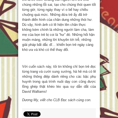
chúng những lỗi sai, tạo cho chúng thói quen tốt
từng giờ, từng ngày thay vì o bế hay chiều
chuộng quá mức. Những đứa trẻ ấy đã trở
thành điển hình của chân dung những thói hư.
Dù vậy, hình ảnh có lẽ hiện lên chân thực
không kém chính là những người làm cha, làm
mẹ của bọn trẻ bị coi là “hư” đó. Những hối hận
muộn màng, những lời khuyên tới trễ, những
giải pháp bất đắc dĩ… khiến bọn trẻ ngày càng
khó ưa và khó có thể thay đổi.
Với cuốn sách này, tôi tin không chỉ bọn trẻ đọc
từng trang và cười sung sướng, hả hê mà có lẽ
những thông điệp dành riêng cho các bậc phụ
huynh trong quá trình nuôi dạy con cũng được
lồng ghép thật khéo léo qua sự dẫn dắt của
David Walliams!
Dương My, viết cho CLB Đọc sách cùng con.