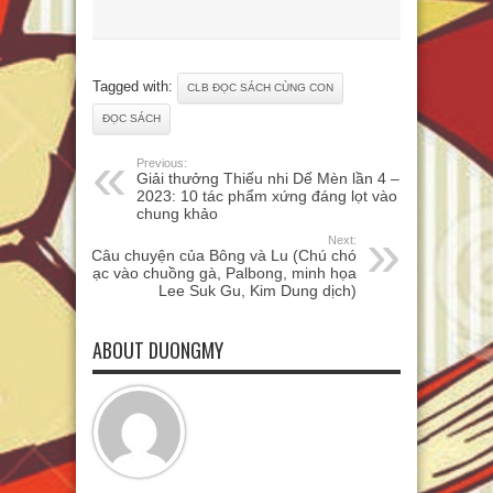
Tagged with:
CLB ĐỌC SÁCH CÙNG CON
ĐỌC SÁCH
Previous:
Giải thưởng Thiếu nhi Dế Mèn lần 4 –
2023: 10 tác phẩm xứng đáng lọt vào
chung khảo
Next:
Câu chuyện của Bông và Lu (Chú chó
lạc vào chuồng gà, Palbong, minh họa
Lee Suk Gu, Kim Dung dịch)
ABOUT DUONGMY