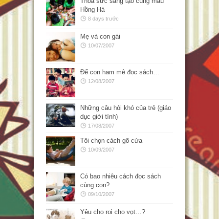
Thỏa sức sáng tạo cùng màu
Hồng Hà
8 days trước
Mẹ và con gái
10/07/2007
Để con ham mê đọc sách…
12/08/2007
Những câu hỏi khó của trẻ (giáo
dục giới tính)
17/08/2007
Tôi chọn cách gõ cửa
10/09/2007
Có bao nhiêu cách đọc sách
cùng con?
09/10/2007
Yêu cho roi cho vọt…?