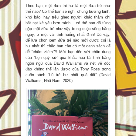
Theo bạn, một đứa trẻ hư là một đứa trẻ như
thế nào? Có thể bạn sẽ nghĩ chúng bướng bỉnh,
khó bảo, hay trêu ghẹo người khác thậm chí
bắt nạt kẻ yếu hơn mình… có thể bạn đã từng
gặp một đứa trẻ như vậy trong cuộc sống hằng
ngày, ở một vài tình huống nhất định! Dù vậy,
để lựa chọn xem đứa trẻ nào mới được coi là
hư nhất thì chắc bạn cần có một danh sách để
dễ “chấm điểm”?! Mời bạn đến với chân dung
của “bọn quỷ sứ” qua khắc hoạ tài tình bằng
ngôn ngữ của David Walliams và nét vẽ độc
đáo không thể lẫn được của Tony Ross trong
cuốn sách “Lũ trẻ hư nhất quả đất” (David
Walliams, Nhã Nam, 2020).