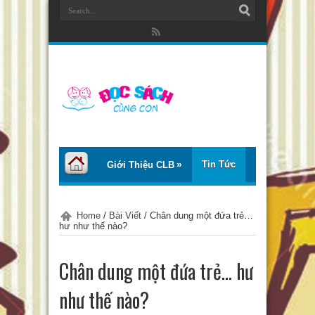
Tin Tức
Giới Thiệu CLB
Bài Viết
Giới Thiệu Sách
Home
/
Bài Viết
/
Chân dung một đứa trẻ…
hư như thế nào?
Thơ – Truyện
Tư Vấn – Chia Sẻ
Chân dung một đứa trẻ… hư
Chào Tiếng Việt
như thế nào?
Trại Hè Thanh Thiếu Nhi EcoCamp