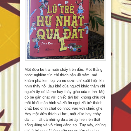
Một đứa bé trai nuôi chấy trên đầu. Một thằng
nhóc nghiêm túc chỉ thích bận đồ xám, mê
khám phá kim loại và nụ cười chỉ xuất hiện khi
nhìn thấy nỗi đau khổ của người khác thậm chi
người ấy có là mẹ hay thầy giáo của mình. Một
cô bé gắn chặt với chiếc tivi bởi không chịu rời
mắt khỏi màn hình và đồ ăn ngọt đã trở thành
chất keo dính chặt cô nhóc vào với chiếc ghế.
Hay một đứa thích xì hơi, một đứa hay chảy
dãi, … Tất cả những đứa trẻ ấy hiện lên thật
sống động và vô cùng đáng sợ. Tuy vậy, chúng
chỉ là trẻ con! Chúng cần người lớn chỉ cho