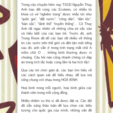
Trong câu chuyện hôm nay TSGD Nguyễn Thuỵ
Anh trao đổi cùng các Ecoteen, có nhiều từ
khoá có vẻ “nghiêm trọng” được nhắc tới như
“quốc gia”, “đất nước”, “công dân”, “dân tộc”,
“bản sắc”, “lãnh thổ” “truyền thống”… Cô Thuỵ
Anh rất ngạc nhiên về những chia sẻ sắc sảo
và hiểu biết của các bạn trẻ. Trước đó, anh
Trung Rosie đã đố các bạn rất nhiều về thông
tin các nước trên thế giới và đến tận một tiếng
sau đó, anh vẫn ở trong tình trạng mắt chữ A
mồm chữ O … không bình thường được vì
choáng. Câu hỏi nào cũng nhanh chóng có đáp
án trong tích tắc hoặc cùng lắm là hai tích tắc!
Qua các trò chơi giản dị, các bạn tìm hiểu về
các cách quan sát để hiểu nhau, để lựa mà
sống chung với nhau trong HOÀ BÌNH.
Hoà bình trong mỗi người, hoà bình giữa các
thành viên trong mỗi cộng đồng.
Nhiều nhiệm vụ thú vị đã được đặt ra. Các đội
đã sẵn sàng thảo luận để lựa chọn các biểu
tượng cho quốc gia của mình, những vấn đề