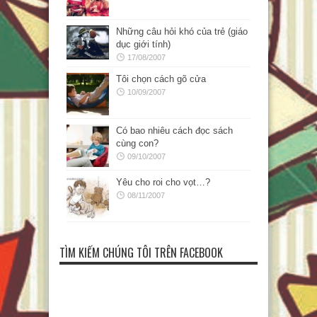
Những câu hỏi khó của trẻ (giáo
dục giới tính)
17/08/2007
Tôi chọn cách gõ cửa
10/09/2007
Có bao nhiêu cách đọc sách
cùng con?
09/10/2007
Yêu cho roi cho vọt…?
08/11/2007
TÌM KIẾM CHÚNG TÔI TRÊN FACEBOOK