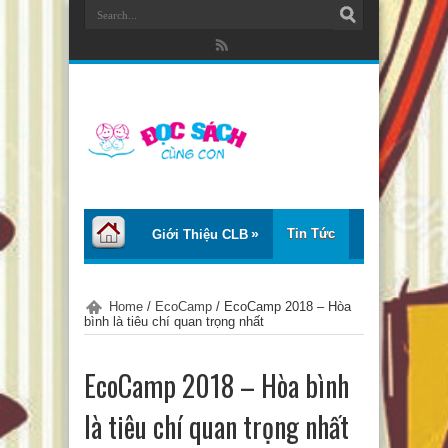
Tin Tức
Giới Thiệu CLB
Bài Viết
Giới Thiệu Sách
Home
/
EcoCamp
/
EcoCamp 2018 – Hòa
bình là tiêu chí quan trọng nhất
Thơ – Truyện
Tư Vấn – Chia Sẻ
EcoCamp 2018 – Hòa bình
Chào Tiếng Việt
là tiêu chí quan trọng nhất
Trại Hè Thanh Thiếu Nhi EcoCamp