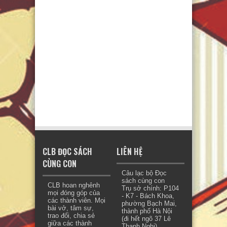
CLB ĐỌC SÁCH
LIÊN HỆ
CÙNG CON
Câu lạc bộ Đọc
sách cùng con
CLB hoan nghênh
Trụ sở chính: P104
mọi đóng góp của
- K7 - Bách Khoa,
các thành viên. Mọi
phường Bạch Mai,
bài vở, tâm sự,
thành phố Hà Nội
trao đổi, chia sẻ
(đi hết ngõ 37 Lê
giữa các thành
Thanh Nghị)