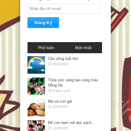
Phổ biến
Mới nhất
Cầu vồng tuổi thơ
06/03/2007
Thỏa sức sáng tạo cùng màu
Hồng Hà
8 days trước
Mẹ và con gái
10/07/2007
Để con ham mê đọc sách…
12/08/2007