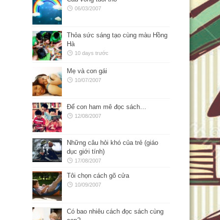
06/03/2007
Thỏa sức sáng tạo cùng màu Hồng
Hà
10 days trước
Mẹ và con gái
10/07/2007
Để con ham mê đọc sách…
12/08/2007
Những câu hỏi khó của trẻ (giáo
dục giới tính)
17/08/2007
Tôi chọn cách gõ cửa
10/09/2007
Có bao nhiêu cách đọc sách cùng