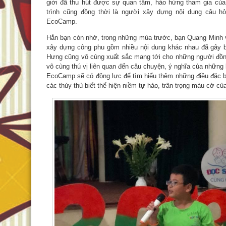
giới đã thu hút được sự quan tâm, hào hứng tham gia c
trình cũng đồng thời là người xây dựng nội dung câu h
EcoCamp.
Hẳn bạn còn nhớ, trong những mùa trước, bạn Quang Minh v
xây dựng công phu gồm nhiều nội dung khác nhau đã gây b
Hưng cũng vô cùng xuất sắc mang tới cho những người đồn
vô cùng thú vị liên quan đến câu chuyện, ý nghĩa của những l
EcoCamp sẽ có động lực để tìm hiểu thêm những điều đặc bi
các thủy thủ biết thể hiện niềm tự hào, trân trọng màu cờ c