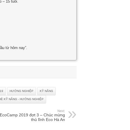
 – 15 tuổi.
đầu từ hôm nay”.
19
HƯỚNG NGHIỆP
KỸ NĂNG
HÈ KỸ NĂNG - HƯỚNG NGHIỆP
Next:
EcoCamp 2019 đợt 3 – Chúc mừng
thủ lĩnh Eco Hà An