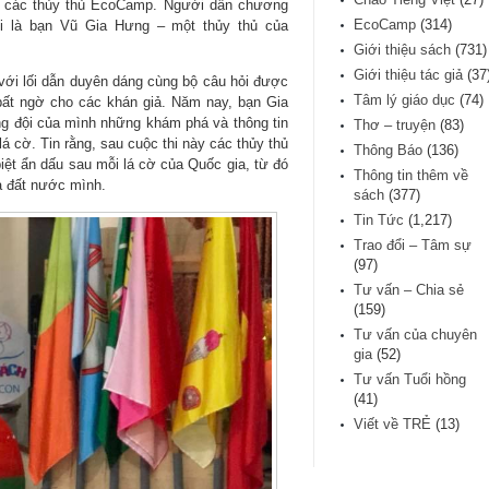
ủa các thủy thủ EcoCamp. Người dẫn chương
EcoCamp
(314)
ỏi là bạn Vũ Gia Hưng – một thủy thủ của
Giới thiệu sách
(731)
Giới thiệu tác giả
(37
ới lối dẫn duyên dáng cùng bộ câu hỏi được
Tâm lý giáo dục
(74)
ất ngờ cho các khán giả. Năm nay, bạn Gia
g đội của mình những khám phá và thông tin
Thơ – truyện
(83)
á cờ. Tin rằng, sau cuộc thi này các thủy thủ
Thông Báo
(136)
ệt ẩn dấu sau mỗi lá cờ của Quốc gia, từ đó
Thông tin thêm về
ủa đất nước mình.
sách
(377)
Tin Tức
(1,217)
Trao đổi – Tâm sự
(97)
Tư vấn – Chia sẻ
(159)
Tư vấn của chuyên
gia
(52)
Tư vấn Tuổi hồng
(41)
Viết về TRẺ
(13)