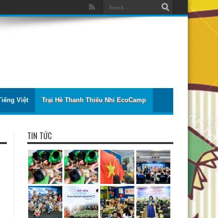
iếng Việt
Trại Hè Thanh Thiếu Nhi EcoCamp
TIN TỨC