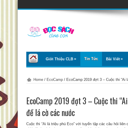
Tin Tức
Giới Thiệu CLB
Bài Viết
Home
/
EcoCamp
/
EcoCamp 2019 đợt 3 – Cuộc thi “Ai l
EcoCamp 2019 đợt 3 – Cuộc thi “Ai 
đề lá cờ các nước
Cuộc thi “Ai là triệu phú Eco” với tuyển tập các câu hỏi li