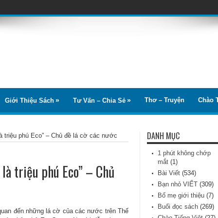
Thơ – Truyện
Chào T
Giới Thiệu Sách
Tư Vấn – Chia Sẻ
DANH MỤC
à triệu phú Eco” – Chủ đề lá cờ các nước
1 phút không chớp
mắt
(1)
là triệu phú Eco” – Chủ
Bài Viết
(534)
Bạn nhỏ VIẾT
(309)
Bố mẹ giới thiệu
(7)
Buổi đọc sách
(269)
ên quan đến những lá cờ của các nước trên Thế
Chào Tiếng Việt
(27)