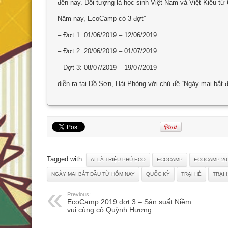
đến nay. Đối tượng là học sinh Việt Nam và Việt Kiều từ 6
Năm nay, EcoCamp có 3 đợt”
– Đợt 1: 01/06/2019 – 12/06/2019
– Đợt 2: 20/06/2019 – 01/07/2019
– Đợt 3: 08/07/2019 – 19/07/2019
diễn ra tại Đồ Sơn, Hải Phòng với chủ đề “Ngày mai bắt 
Tagged with:
AI LÀ TRIỆU PHÚ ECO
ECOCAMP
ECOCAMP 20
NGÀY MAI BẮT ĐẦU TỪ HÔM NAY
QUỐC KỲ
TRẠI HÈ
TRẠI 
Previous:
EcoCamp 2019 đợt 3 – Sản suất Niềm
vui cùng cô Quỳnh Hương