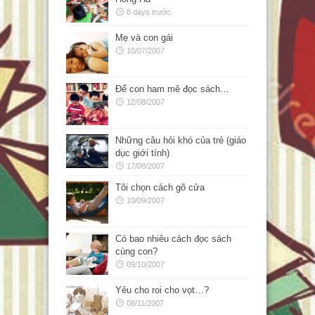
8 days trước
Mẹ và con gái
10/07/2007
Để con ham mê đọc sách…
12/08/2007
Những câu hỏi khó của trẻ (giáo
dục giới tính)
17/08/2007
Tôi chọn cách gõ cửa
10/09/2007
Có bao nhiêu cách đọc sách
cùng con?
09/10/2007
Yêu cho roi cho vọt…?
08/11/2007