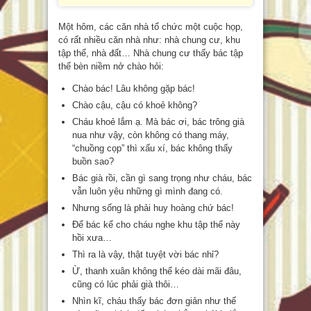
Một hôm, các căn nhà tổ chức một cuộc họp,
có rất nhiều căn nhà như: nhà chung cư, khu
tập thể, nhà đất… Nhà chung cư thấy bác tập
thể bèn niềm nở chào hỏi:
Chào bác! Lâu không gặp bác!
Chào cậu, cậu có khoẻ không?
Cháu khoẻ lắm ạ. Mà bác ơi, bác trông già
nua như vậy, còn không có thang máy,
“chuồng cọp” thì xấu xí, bác không thấy
buồn sao?
Bác già rồi, cần gì sang trọng như cháu, bác
vẫn luôn yêu những gì mình đang có.
Nhưng sống là phải huy hoàng chứ bác!
Để bác kể cho cháu nghe khu tập thể này
hồi xưa…
Thì ra là vậy, thật tuyệt vời bác nhỉ?
Ừ, thanh xuân không thể kéo dài mãi đâu,
cũng có lúc phải già thôi…
Nhìn kĩ, cháu thấy bác đơn giản như thế