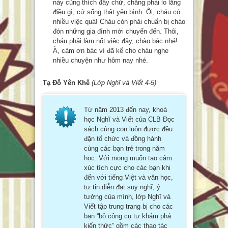
này cũng thích đấy chứ, chẳng phải lo lắng
điều gì, cứ sống thật yên bình. Ôi, cháu có
nhiều việc quá! Cháu còn phải chuẩn bị chào
đón những gia đình mới chuyển đến. Thôi,
cháu phải làm nốt việc đây, chào bác nhé!
À, cảm ơn bác vì đã kể cho cháu nghe
nhiều chuyện như hôm nay nhé.
Tạ Đỗ Yên Khê
(Lớp Nghĩ và Viết 4-5)
Từ năm 2013 đến nay, khoá
học Nghĩ và Viết của CLB Đọc
sách cùng con luôn được đều
đặn tổ chức và đồng hành
cùng các bạn trẻ trong năm
học. Với mong muốn tạo cảm
xúc tích cực cho các bạn khi
đến với tiếng Việt và văn học,
tự tin diễn đạt suy nghĩ, ý
tưởng của mình, lớp Nghĩ và
Viết tập trung trang bị cho các
bạn “bộ công cụ tự khám phá
kiến thức” gồm các thao tác