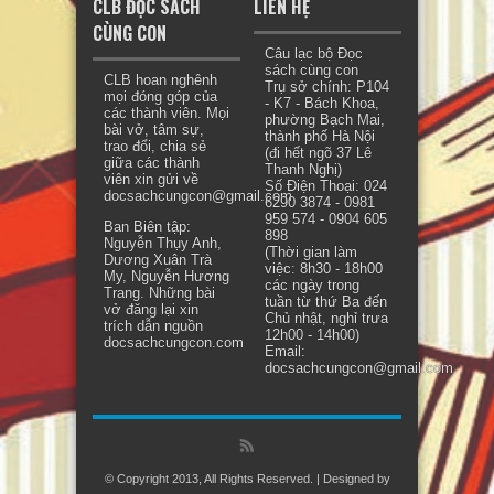
CLB ĐỌC SÁCH
LIÊN HỆ
CÙNG CON
Câu lạc bộ Đọc
sách cùng con
CLB hoan nghênh
Trụ sở chính: P104
mọi đóng góp của
- K7 - Bách Khoa,
các thành viên. Mọi
phường Bạch Mai,
bài vở, tâm sự,
thành phố Hà Nội
trao đổi, chia sẻ
(đi hết ngõ 37 Lê
giữa các thành
Thanh Nghị)
viên xin gửi về
Số Điện Thoại: 024
docsachcungcon@gmail.com.
6290 3874 - 0981
959 574 - 0904 605
Ban Biên tập:
898
Nguyễn Thụy Anh,
(Thời gian làm
Dương Xuân Trà
việc: 8h30 - 18h00
My, Nguyễn Hương
các ngày trong
Trang. Những bài
tuần từ thứ Ba đến
vở đăng lại xin
Chủ nhật, nghỉ trưa
trích dẫn nguồn
12h00 - 14h00)
docsachcungcon.com
Email:
docsachcungcon@gmail.com
© Copyright 2013, All Rights Reserved. | Designed by