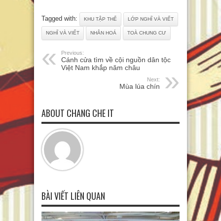
Tagged with:
KHU TẬP THỂ
LỚP NGHĨ VÀ VIẾT
NGHĨ VÀ VIẾT
NHÂN HOÁ
TOÀ CHUNG CƯ
Previous:
Cánh cửa tìm về cội nguồn dân tộc
Việt Nam khắp năm châu
Next:
Mùa lúa chín
ABOUT CHANG CHE IT
BÀI VIẾT LIÊN QUAN