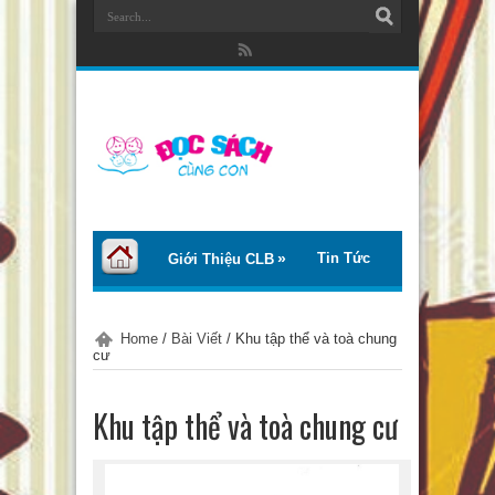
Tin Tức
Giới Thiệu CLB
Bài Viết
Giới Thiệu Sách
Home
/
Bài Viết
/
Khu tập thể và toà chung
cư
Thơ – Truyện
Tư Vấn – Chia Sẻ
Khu tập thể và toà chung cư
Chào Tiếng Việt
Trại Hè Thanh Thiếu Nhi EcoCamp