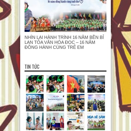
NHÌN LẠI HÀNH TRÌNH 16 NĂM BỀN BỈ
LAN TỎA VĂN HÓA ĐỌC – 16 NĂM
ĐỒNG HÀNH CÙNG TRẺ EM
TIN TỨC