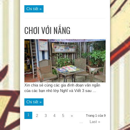
Chi tiết »
CHƠI VỚI NẮNG
Xin chia sẻ cùng các gia đình đoạn văn ngắn
của các bạn nhỏ lớp Nghĩ và Viết 3 sau ...
Chi tiết »
1
2
3
4
5
»
Trang 1 của 9
...
Last »