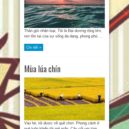
Thân gửi nhân loại, Tôi là Đại dương rộng lớn,
nơi tồn tại của sự sống đa dạng, phong phú. ...
Chi tiết »
Mùa lúa chín
Vào hè, tôi được về quê chơi. Phong cảnh ở
quê luôn khiến tôi mê mẩn. Cây cối um tùm, ...