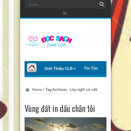
Tin Tức
Giới Thiệu CLB
Bài Viết
Giới Thiệu Sách
Home
/
Tag Archives: Lớp nghĩ và viết
Thơ – Truyện
Tư Vấn – Chia Sẻ
Vùng đất in dấu chân tôi
Chào Tiếng Việt
Trại Hè Thanh Thiếu Nhi EcoCamp