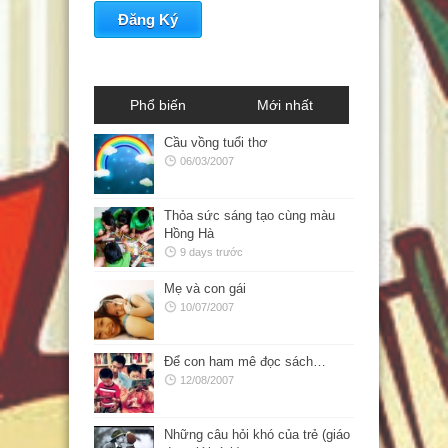
Phổ biến
Mới nhất
Cầu vồng tuổi thơ
06/03/2007
Thỏa sức sáng tạo cùng màu
Hồng Hà
9 days trước
Mẹ và con gái
10/07/2007
Để con ham mê đọc sách…
12/08/2007
Những câu hỏi khó của trẻ (giáo