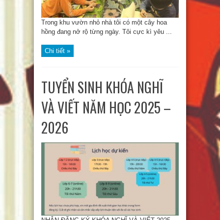
Trong khu vườn nhỏ nhà tôi có một cây hoa
hồng đang nở rộ từng ngày. Tôi cực kì yêu ...
Chi tiết »
TUYỂN SINH KHÓA NGHĨ
VÀ VIẾT NĂM HỌC 2025 –
2026