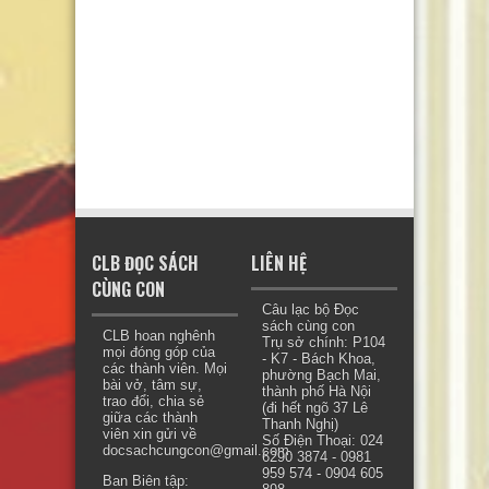
CLB ĐỌC SÁCH
LIÊN HỆ
CÙNG CON
Câu lạc bộ Đọc
sách cùng con
CLB hoan nghênh
Trụ sở chính: P104
mọi đóng góp của
- K7 - Bách Khoa,
các thành viên. Mọi
phường Bạch Mai,
bài vở, tâm sự,
thành phố Hà Nội
trao đổi, chia sẻ
(đi hết ngõ 37 Lê
giữa các thành
Thanh Nghị)
viên xin gửi về
Số Điện Thoại: 024
docsachcungcon@gmail.com.
6290 3874 - 0981
959 574 - 0904 605
Ban Biên tập: