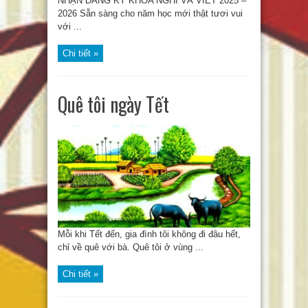
NHẬN ĐĂNG KÝ KHÓA NGHĨ VÀ VIẾT 2025 –
2026 Sẵn sàng cho năm học mới thật tươi vui
với ...
Chi tiết »
Quê tôi ngày Tết
Mỗi khi Tết đến, gia đình tôi không đi đâu hết,
chỉ về quê với bà. Quê tôi ở vùng ...
Chi tiết »