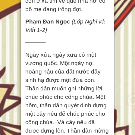
con ở xa tìm về quê nhà nơi có
bố mẹ đang trông đợi.
Phạm Đan Ngọc
(Lớp Nghĩ và
Viết 1-2)
———–
Ngày xửa ngày xưa có một
vương quốc. Một ngày nọ,
hoàng hậu của đất nước đấy
sinh hạ được một đứa con.
Thần dân muốn ghi những lời
chúc phúc cho công chúa. Một
hôm, thần dân quyết định dựng
một cây nêu để chúc phúc cho
công chúa. Và cây nêu đã
được dựng lên. Thần dân mừng