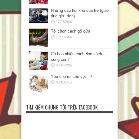
Những câu hỏi khó của trẻ (giáo
dục giới tính)
17/08/2007
Tôi chọn cách gõ cửa
10/09/2007
Có bao nhiêu cách đọc sách
cùng con?
09/10/2007
Yêu cho roi cho vọt…?
08/11/2007
TÌM KIẾM CHÚNG TÔI TRÊN FACEBOOK