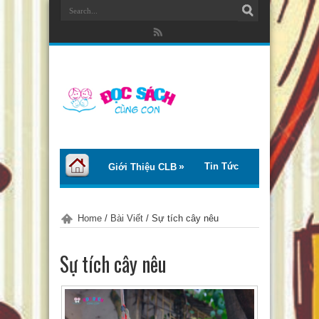
Tin Tức
Giới Thiệu CLB
Bài Viết
Giới Thiệu Sách
Home
/
Bài Viết
/
Sự tích cây nêu
Thơ – Truyện
Tư Vấn – Chia Sẻ
Sự tích cây nêu
Chào Tiếng Việt
Trại Hè Thanh Thiếu Nhi EcoCamp