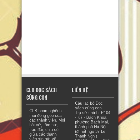
CLB ĐỌC SÁCH
LIÊN HỆ
CÙNG CON
Câu lạc bộ Đọc
sách cùng con
CLB hoan nghênh
Trụ sở chính: P104
mọi đóng góp của
- K7 - Bách Khoa,
các thành viên. Mọi
phường Bạch Mai,
bài vở, tâm sự,
thành phố Hà Nội
trao đổi, chia sẻ
(đi hết ngõ 37 Lê
giữa các thành
Thanh Nghị)
viên xin gửi về