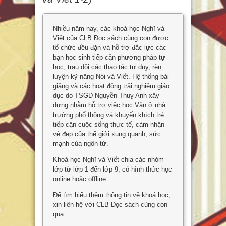
Nhiều năm nay, các khoá học Nghĩ và
Viết của CLB Đọc sách cùng con được
tổ chức đều đặn và hỗ trợ đắc lực các
bạn học sinh tiếp cận phương pháp tự
học, trau dồi các thao tác tư duy, rèn
luyện kỹ năng Nói và Viết. Hệ thống bài
giảng và các hoạt động trải nghiệm giáo
dục do TSGD Nguyễn Thuỵ Anh xây
dựng nhằm hỗ trợ việc học Văn ở nhà
trường phổ thông và khuyến khích trẻ
tiếp cận cuộc sống thực tế, cảm nhận
vẻ đẹp của thế giới xung quanh, sức
mạnh của ngôn từ.
Khoá học Nghĩ và Viết chia các nhóm
lớp từ lớp 1 đến lớp 9, có hình thức học
online hoặc offline.
Để tìm hiểu thêm thông tin về khoá học,
xin liên hệ với CLB Đọc sách cùng con
qua: