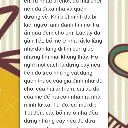
em rủ nhau đi chơi, do mải chơi
nên đã đi xa nhà và quên
đường về. Khi biết mình đã bị
lạc, người anh đành tìm nơi trú
ẩn qua đêm cho em. Lúc ấy đã
gần Tết, bố mẹ ở nhà rất lo lắng,
nhờ dân làng đi tìm con giúp
nhưng tìm mãi không thấy. Họ
nghĩ một cách là dựng cây nêu,
trên đó treo những vật dụng
quen thuộc của gia đình như đồ
chơi của hai anh em, cái áo đỏ
của mẹ để hai con nhận ra nhà
mình từ xa. Từ đó, cứ mỗi dịp
Tết đến, các bố mẹ ở nhà đều
dựng những cây nêu để đứa