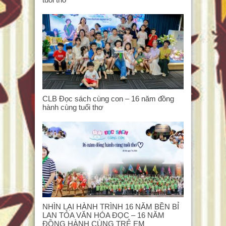
CLB Đọc sách cùng con – 16 năm đồng
hành cùng tuổi thơ
NHÌN LẠI HÀNH TRÌNH 16 NĂM BỀN BỈ
LAN TỎA VĂN HÓA ĐỌC – 16 NĂM
ĐỒNG HÀNH CÙNG TRẺ EM