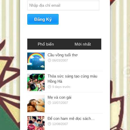
Phổ biến
Mới nhất
Cầu vồng tuổi thơ
06/03/2007
Thỏa sức sáng tạo cùng màu
Hồng Hà
9 days trước
Mẹ và con gái
10/07/2007
Để con ham mê đọc sách…
12/08/2007