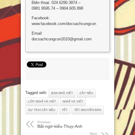
Điện thoại: 024.6290.3874 –
0981.9595.74 – 0904.605.898
Facebook:
www.facebook.com/docsachcungcon
Email:
docsachcungcon2010@gmail.com
Tagged with:
BẠN NHỎ VIẾT
CÂY NÊU
LỚP NGHĨ VÀ VIẾT
NGHĨ VÀ VIẾT
SỰ TÍCH CÂY NÊU
TẾT
TẾT NGUYÊN ĐÁN
Previous:
Bất-ngờ-kiểu-Thụy-Anh
Next: