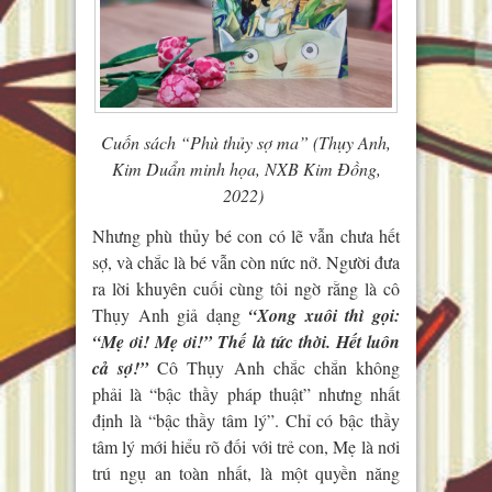
Cuốn sách “Phù thủy sợ ma” (Thụy Anh,
Kim Duẩn minh họa, NXB Kim Đồng,
2022)
Nhưng phù thủy bé con có lẽ vẫn chưa hết
sợ, và chắc là bé vẫn còn nức nở. Người đưa
ra lời khuyên cuối cùng tôi ngờ rằng là cô
Thụy Anh giả dạng
“Xong xuôi thì gọi:
“
Mẹ ơi! Mẹ ơi!” Thế là tức thời. Hết luôn
cả sợ!”
Cô Thụy Anh chắc chắn không
phải là “bậc thầy pháp thuật” nhưng nhất
định là “bậc thầy tâm lý”. Chỉ có bậc thầy
tâm lý mới hiểu rõ đối với trẻ con, Mẹ là nơi
trú ngụ an toàn nhất, là một quyền năng