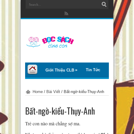
Tin Tức
Giới Thiệu CLB
Bài Viết
Giới Thiệu Sách
Home
/
Bài Viết
/
Bất-ngờ-kiểu-Thụy-Anh
Thơ – Truyện
Tư Vấn – Chia Sẻ
Bất-ngờ-kiểu-Thụy-Anh
Chào Tiếng Việt
Trẻ con nào mà chẳng sợ ma.
Trại Hè Thanh Thiếu Nhi EcoCamp