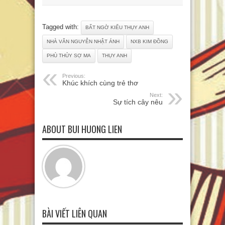
Tagged with:
BẤT NGỜ KIỂU THỤY ANH
NHÀ VĂN NGUYỄN NHẬT ÁNH
NXB KIM ĐỒNG
PHÙ THỦY SỢ MA
THỤY ANH
Previous:
Khúc khích cùng trẻ thơ
Next:
Sự tích cây nêu
ABOUT BUI HUONG LIEN
BÀI VIẾT LIÊN QUAN