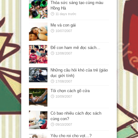
Thỏa sức sáng tạo cùng màu
Hồng Hà
11 days trước
Mẹ và con gái
10/07/2007
Để con ham mê đọc sách…
12/08/2007
Những câu hỏi khó của trẻ (giáo
dục giới tính)
17/08/2007
Tôi chọn cách gõ cửa
10/09/2007
Có bao nhiêu cách đọc sách
cùng con?
09/10/2007
Yêu cho roi cho vọt…?