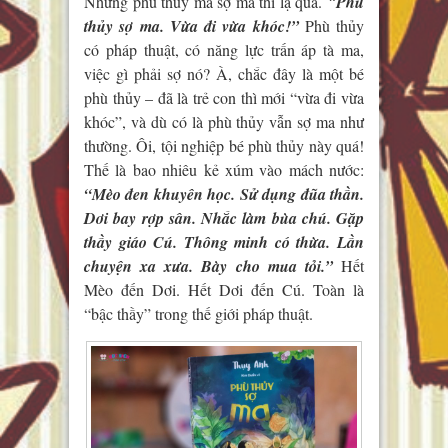
Nhưng phù thủy mà sợ ma thì lạ quá.
“
Phù
thủy sợ ma. Vừa đi vừa khóc!”
Phù thủy
có pháp thuật, có năng lực trấn áp tà ma,
việc gì phải sợ nó? À, chắc đây là một bé
phù thủy – đã là trẻ con thì mới “vừa đi vừa
khóc”, và dù có là phù thủy vẫn sợ ma như
thường. Ôi, tội nghiệp bé phù thủy này quá!
Thế là bao nhiêu kẻ xúm vào mách nước:
“Mèo đen khuyên học. Sử dụng đũa thần.
Dơi bay rợp sân. Nhắc làm bùa chú. Gặp
thầy giáo Cú. Thông minh có thừa. Lần
chuyện xa xưa. Bày cho mua tỏi.”
Hết
Mèo đến Dơi. Hết Dơi đến Cú. Toàn là
“bậc thầy” trong thế giới pháp thuật.