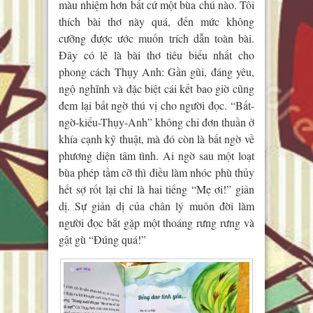
màu nhiệm hơn bất cứ một bùa chú nào. Tôi
thích bài thơ này quá, đến mức không
cưỡng được ước muốn trích dẫn toàn bài.
Đây có lẽ là bài thơ tiêu biểu nhất cho
phong cách Thụy Anh: Gần gũi, đáng yêu,
ngộ nghĩnh và đặc biệt cái kết bao giờ cũng
đem lại bất ngờ thú vị cho người đọc. “Bất-
ngờ-kiểu-Thụy-Anh” không chỉ đơn thuần ở
khía cạnh kỹ thuật, mà đó còn là bất ngờ về
phương diện tâm tình. Ai ngờ sau một loạt
bùa phép tầm cỡ thì điều làm nhóc phù thủy
hết sợ rốt lại chỉ là hai tiếng “Mẹ ơi!” giản
dị. Sự giản dị của chân lý muôn đời làm
người đọc bắt gặp một thoáng rưng rưng và
gật gù “Đúng quá!”