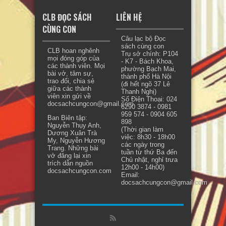
CLB ĐỌC SÁCH
LIÊN HỆ
CÙNG CON
Câu lạc bộ Đọc
sách cùng con
CLB hoan nghênh
Trụ sở chính: P104
mọi đóng góp của
- K7 - Bách Khoa,
các thành viên. Mọi
phường Bạch Mai,
bài vở, tâm sự,
thành phố Hà Nội
trao đổi, chia sẻ
(đi hết ngõ 37 Lê
giữa các thành
Thanh Nghị)
viên xin gửi về
Số Điện Thoại: 024
docsachcungcon@gmail.com.
6290 3874 - 0981
959 574 - 0904 605
Ban Biên tập:
898
Nguyễn Thụy Anh,
(Thời gian làm
Dương Xuân Trà
việc: 8h30 - 18h00
My, Nguyễn Hương
các ngày trong
Trang. Những bài
tuần từ thứ Ba đến
vở đăng lại xin
Chủ nhật, nghỉ trưa
trích dẫn nguồn
12h00 - 14h00)
docsachcungcon.com
Email:
docsachcungcon@gmail.com