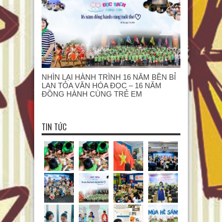
NHÌN LẠI HÀNH TRÌNH 16 NĂM BỀN BỈ
LAN TỎA VĂN HÓA ĐỌC – 16 NĂM
ĐỒNG HÀNH CÙNG TRẺ EM
TIN TỨC