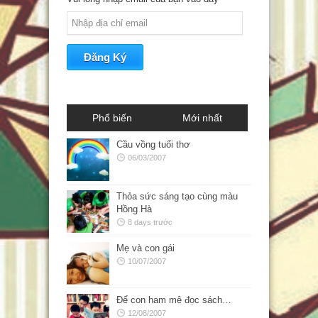
Phổ biến
Mới nhất
Cầu vồng tuổi thơ
06/03/2007
Thỏa sức sáng tạo cùng màu
Hồng Hà
8 days trước
Mẹ và con gái
10/07/2007
Để con ham mê đọc sách…
12/08/2007