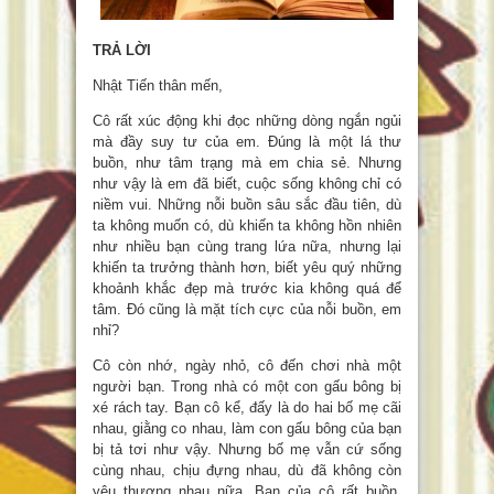
TRẢ LỜI
Nhật Tiến thân mến,
Cô rất xúc động khi đọc những dòng ngắn ngủi
mà đầy suy tư của em. Đúng là một lá thư
buồn, như tâm trạng mà em chia sẻ. Nhưng
như vậy là em đã biết, cuộc sống không chỉ có
niềm vui. Những nỗi buồn sâu sắc đầu tiên, dù
ta không muốn có, dù khiến ta không hồn nhiên
như nhiều bạn cùng trang lứa nữa, nhưng lại
khiến ta trưởng thành hơn, biết yêu quý những
khoảnh khắc đẹp mà trước kia không quá để
tâm. Đó cũng là mặt tích cực của nỗi buồn, em
nhỉ?
Cô còn nhớ, ngày nhỏ, cô đến chơi nhà một
người bạn. Trong nhà có một con gấu bông bị
xé rách tay. Bạn cô kể, đấy là do hai bố mẹ cãi
nhau, giằng co nhau, làm con gấu bông của bạn
bị tả tơi như vậy. Nhưng bố mẹ vẫn cứ sống
cùng nhau, chịu đựng nhau, dù đã không còn
yêu thương nhau nữa. Bạn của cô rất buồn,