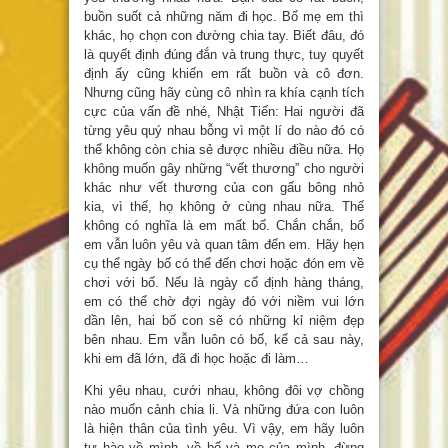
buồn suốt cả những năm đi học. Bố mẹ em thì
khác, họ chọn con đường chia tay. Biết đâu, đó
là quyết định đúng đắn và trung thực, tuy quyết
định ấy cũng khiến em rất buồn và cô đơn.
Nhưng cũng hãy cùng cô nhìn ra khía cạnh tích
cực của vấn đề nhé, Nhật Tiến: Hai người đã
từng yêu quý nhau bỗng vì một lí do nào đó có
thể không còn chia sẻ được nhiều điều nữa. Họ
không muốn gây những “vết thương” cho người
khác như vết thương của con gấu bông nhỏ
kia, vì thế, họ không ở cùng nhau nữa. Thế
không có nghĩa là em mất bố. Chắn chắn, bố
em vẫn luôn yêu và quan tâm đến em. Hãy hẹn
cụ thể ngày bố có thể đến chơi hoặc đón em về
chơi với bố. Nếu là ngày cố định hàng tháng,
em có thể chờ đợi ngày đó với niềm vui lớn
dần lên, hai bố con sẽ có những kỉ niệm đẹp
bên nhau. Em vẫn luôn có bố, kể cả sau này,
khi em đã lớn, đã đi học hoặc đi làm…
Khi yêu nhau, cưới nhau, không đôi vợ chồng
nào muốn cảnh chia li. Và những đứa con luôn
là hiện thân của tình yêu. Vì vậy, em hãy luôn
tự hào về mình, về bố và mẹ của mình, đừng