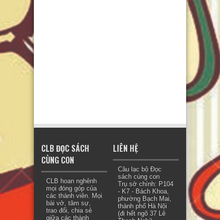
CLB ĐỌC SÁCH
LIÊN HỆ
CÙNG CON
Câu lạc bộ Đọc
sách cùng con
CLB hoan nghênh
Trụ sở chính: P104
mọi đóng góp của
- K7 - Bách Khoa,
các thành viên. Mọi
phường Bạch Mai,
bài vở, tâm sự,
thành phố Hà Nội
trao đổi, chia sẻ
(đi hết ngõ 37 Lê
giữa các thành