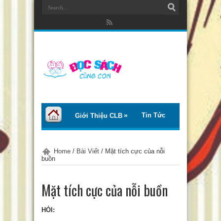
Tin Tức
Giới Thiệu CLB
Bài Viết
Giới Thiệu Sách
Home
/
Bài Viết
/
Mặt tích cực của nỗi
buồn
Thơ – Truyện
Tư Vấn – Chia Sẻ
Mặt tích cực của nỗi buồn
Chào Tiếng Việt
HỎI:
Trại Hè Thanh Thiếu Nhi EcoCamp