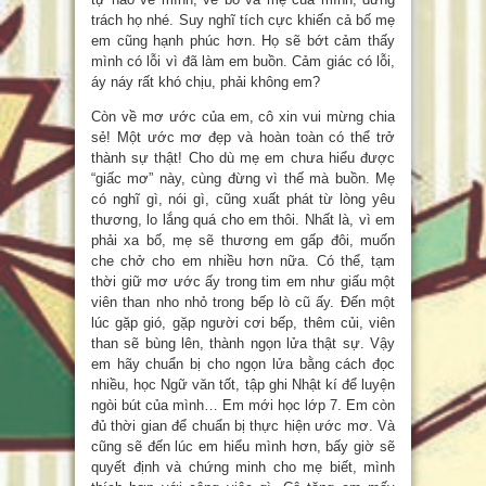
trách họ nhé. Suy nghĩ tích cực khiến cả bố mẹ
em cũng hạnh phúc hơn. Họ sẽ bớt cảm thấy
mình có lỗi vì đã làm em buồn. Cảm giác có lỗi,
áy náy rất khó chịu, phải không em?
Còn về mơ ước của em, cô xin vui mừng chia
sẻ! Một ước mơ đẹp và hoàn toàn có thể trở
thành sự thật! Cho dù mẹ em chưa hiểu được
“giấc mơ” này, cùng đừng vì thế mà buồn. Mẹ
có nghĩ gì, nói gì, cũng xuất phát từ lòng yêu
thương, lo lắng quá cho em thôi. Nhất là, vì em
phải xa bố, mẹ sẽ thương em gấp đôi, muốn
che chở cho em nhiều hơn nữa. Có thể, tạm
thời giữ mơ ước ấy trong tim em như giấu một
viên than nho nhỏ trong bếp lò cũ ấy. Đến một
lúc gặp gió, gặp người cơi bếp, thêm củi, viên
than sẽ bùng lên, thành ngọn lửa thật sự. Vậy
em hãy chuẩn bị cho ngọn lửa bằng cách đọc
nhiều, học Ngữ văn tốt, tập ghi Nhật kí để luyện
ngòi bút của mình… Em mới học lớp 7. Em còn
đủ thời gian để chuẩn bị thực hiện ước mơ. Và
cũng sẽ đến lúc em hiểu mình hơn, bấy giờ sẽ
quyết định và chứng minh cho mẹ biết, mình