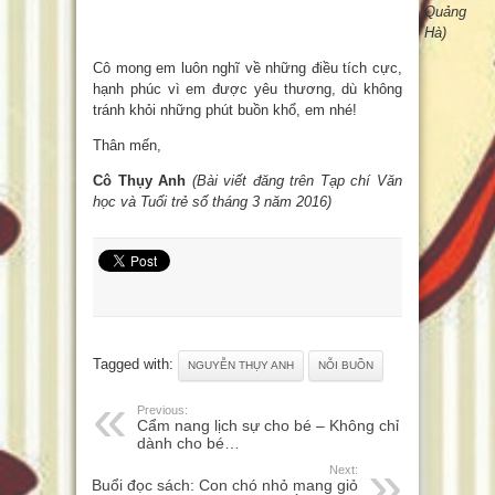
Quảng
Hà)
Cô mong em luôn nghĩ về những điều tích cực,
hạnh phúc vì em được yêu thương, dù không
tránh khỏi những phút buồn khổ, em nhé!
Thân mến,
Cô Thụy Anh
(Bài viết đăng trên Tạp chí Văn
học và Tuổi trẻ số tháng 3 năm 2016)
Tagged with:
NGUYỄN THỤY ANH
NỖI BUỒN
Previous:
Cẩm nang lịch sự cho bé – Không chỉ
dành cho bé…
Next:
Buổi đọc sách: Con chó nhỏ mang giỏ