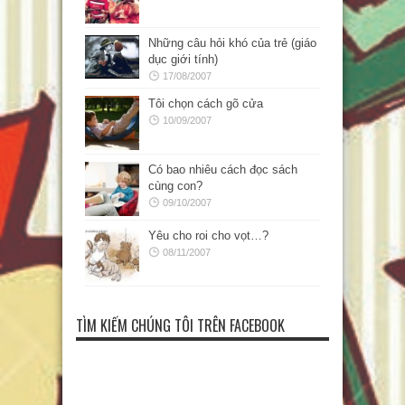
Những câu hỏi khó của trẻ (giáo
dục giới tính)
17/08/2007
Tôi chọn cách gõ cửa
10/09/2007
Có bao nhiêu cách đọc sách
cùng con?
09/10/2007
Yêu cho roi cho vọt…?
08/11/2007
TÌM KIẾM CHÚNG TÔI TRÊN FACEBOOK