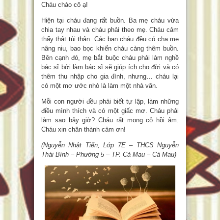
Cháu chào cô ạ!
Hiện tại cháu đang rất buồn. Ba mẹ cháu vừa
chia tay nhau và cháu phải theo mẹ. Cháu cảm
thấy thật tủi thân. Các bạn cháu đều có cha mẹ
nâng niu, bao bọc khiến cháu càng thêm buồn.
Bên cạnh đó, mẹ bắt buộc cháu phải làm nghề
bác sĩ bởi làm bác sĩ sẽ giúp ích cho đời và có
thêm thu nhập cho gia đình, nhưng… cháu lại
có một mơ ước nhỏ là làm một nhà văn.
Mỗi con người đều phải biết tự lập, làm những
điều mình thích và có một giấc mơ. Cháu phải
làm sao bây giờ? Cháu rất mong cô hồi âm.
Cháu xin chân thành cảm ơn!
(Nguyễn Nhật Tiến, Lớp 7E – THCS Nguyễn
Thái Bình – Phường 5 – TP. Cà Mau – Cà Mau)