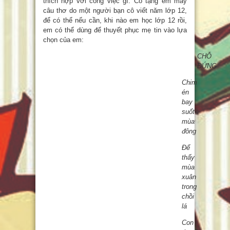
thích hợp với công việc gì. Cô tặng em mấy
câu thơ do một người bạn cô viết năm lớp 12,
để có thể nếu cần, khi nào em học lớp 12 rồi,
em có thể dùng để thuyết phục mẹ tin vào lựa
chọn của em:
CHỖ
ĐỨNG
Chim
én
bay
suốt
mùa
đông
Để
thấy
mùa
xuân
trong
chồi
lá
Con