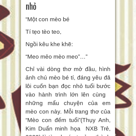
nhỏ
“Một con mèo bé
Tí tẹo tèo teo,
Ngồi kêu khe khẽ:
“Meo mẻo mèo meo”…”
Chỉ vài dòng thơ mở đầu, hình
ảnh chú mèo bé tí, đáng yêu đã
lôi cuốn bạn đọc nhỏ tuổi bước
vào hành trình lớn lên cùng
những mẩu chuyện của em
mèo con này. Mỗi trang thơ của
“Mèo con đếm tuổi”(Thụy Anh,
Kim Duẩn minh họa NXB Trẻ,