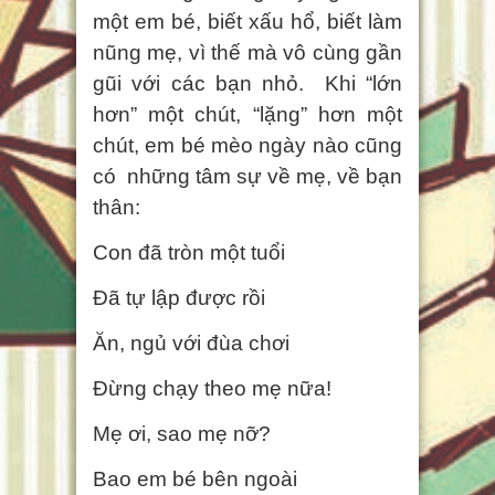
một em bé, biết xấu hổ, biết làm
nũng mẹ, vì thế mà vô cùng gần
gũi với các bạn nhỏ. Khi “lớn
hơn” một chút, “lặng” hơn một
chút, em bé mèo ngày nào cũng
có những tâm sự về mẹ, về bạn
thân:
Con đã tròn một tuổi
Đã tự lập được rồi
Ăn, ngủ với đùa chơi
Đừng chạy theo mẹ nữa!
Mẹ ơi, sao mẹ nỡ?
Bao em bé bên ngoài