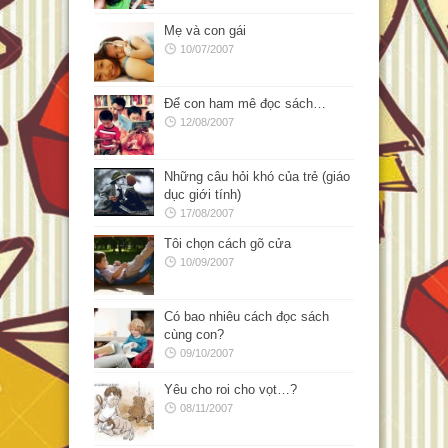
Mẹ và con gái
10/07/2007
Để con ham mê đọc sách…
12/08/2007
Những câu hỏi khó của trẻ (giáo
dục giới tính)
17/08/2007
Tôi chọn cách gõ cửa
10/09/2007
Có bao nhiêu cách đọc sách
cùng con?
09/10/2007
Yêu cho roi cho vọt…?
08/11/2007