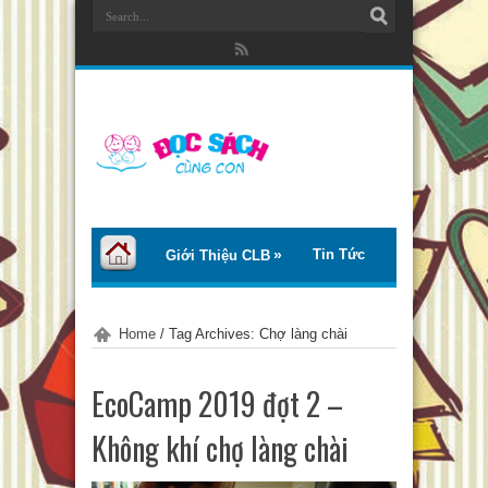
Tin Tức
Giới Thiệu CLB
Bài Viết
Giới Thiệu Sách
Home
/
Tag Archives: Chợ làng chài
Thơ – Truyện
Tư Vấn – Chia Sẻ
EcoCamp 2019 đợt 2 –
Chào Tiếng Việt
Không khí chợ làng chài
Trại Hè Thanh Thiếu Nhi EcoCamp