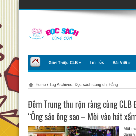
Tin Tức
Giới Thiệu CLB
Bài Viết
Home
/
Tag Archives: Đọc sách cùng chị Hằng
Đêm Trung thu rộn ràng cùng CLB Đ
“Ông sảo ông sao – Mời vào hát xẩ
Một mù
dàng v