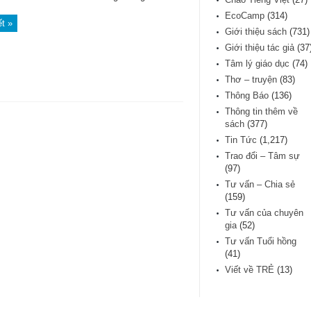
EcoCamp
(314)
ết »
Giới thiệu sách
(731)
Giới thiệu tác giả
(37
Tâm lý giáo dục
(74)
Thơ – truyện
(83)
Thông Báo
(136)
Thông tin thêm về
sách
(377)
Tin Tức
(1,217)
Trao đổi – Tâm sự
(97)
Tư vấn – Chia sẻ
(159)
Tư vấn của chuyên
gia
(52)
Tư vấn Tuổi hồng
(41)
Viết về TRẺ
(13)