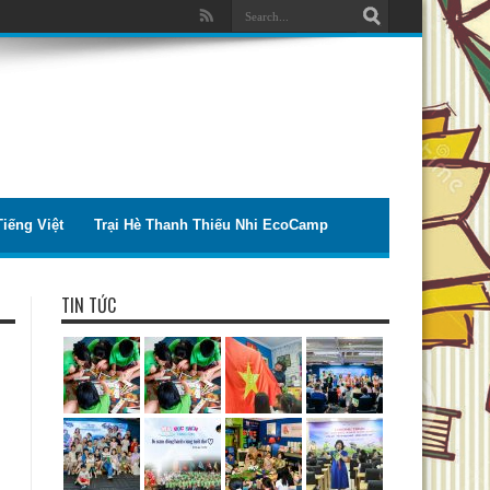
iếng Việt
Trại Hè Thanh Thiếu Nhi EcoCamp
TIN TỨC