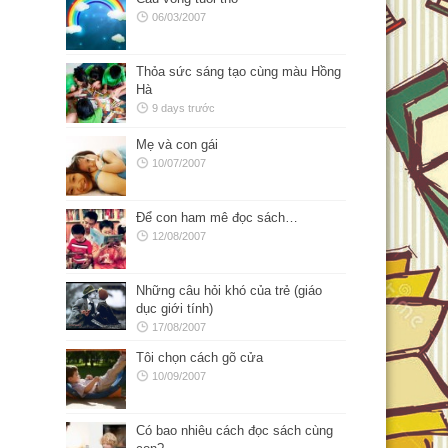
06/03/2007
Thỏa sức sáng tạo cùng màu Hồng
Hà
9 days trước
Mẹ và con gái
10/07/2007
Để con ham mê đọc sách…
12/08/2007
Những câu hỏi khó của trẻ (giáo
dục giới tính)
17/08/2007
Tôi chọn cách gõ cửa
10/09/2007
Có bao nhiêu cách đọc sách cùng