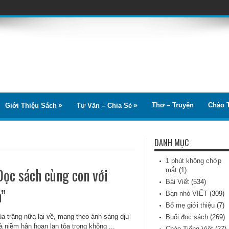
Thơ – Truyện
Chào T
Giới Thiệu Sách
Tư Vấn – Chia Sẻ
DANH MỤC
1 phút không chớp
ọc sách cùng con với
mắt
(1)
Bài Viết
(534)
m”
Bạn nhỏ VIẾT
(309)
Bố mẹ giới thiệu
(7)
a trăng nữa lại về, mang theo ánh sáng dịu
Buổi đọc sách
(269)
à niềm hân hoan lan tỏa trong không ...
Chào Tiếng Việt
(27)