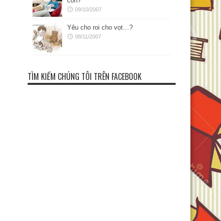
con?
09/10/2007
Yêu cho roi cho vọt…?
08/11/2007
TÌM KIẾM CHÚNG TÔI TRÊN FACEBOOK