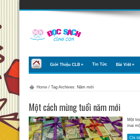
Tin Tức
Giới Thiệu CLB
Bài Viết
Home
/
Tag Archives: Năm mới
Một cách mừng tuổi năm mới
Một tr
mai một
Chi ti