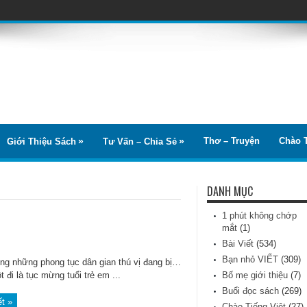
Thơ – Truyện
Chào T
Giới Thiệu Sách
Tư Vấn – Chia Sẻ
DANH MỤC
1 phút không chớp
mắt
(1)
Bài Viết
(534)
Bạn nhỏ VIẾT
(309)
ong những phong tục dân gian thú vị đang bị…
 đi là tục mừng tuổi trẻ em ...
Bố mẹ giới thiệu
(7)
Buổi đọc sách
(269)
ết »
Chào Tiếng Việt
(27)