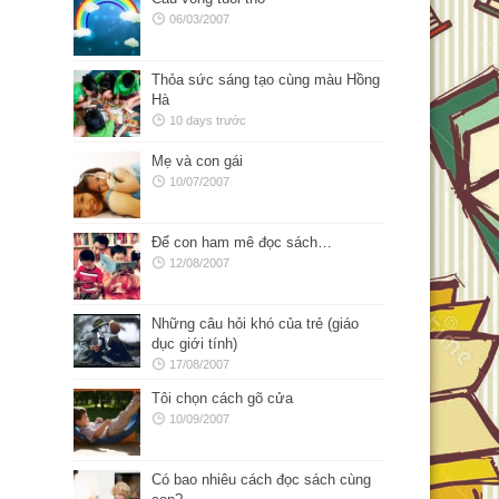
06/03/2007
Thỏa sức sáng tạo cùng màu Hồng
Hà
10 days trước
Mẹ và con gái
10/07/2007
Để con ham mê đọc sách…
12/08/2007
Những câu hỏi khó của trẻ (giáo
dục giới tính)
17/08/2007
Tôi chọn cách gõ cửa
10/09/2007
Có bao nhiêu cách đọc sách cùng