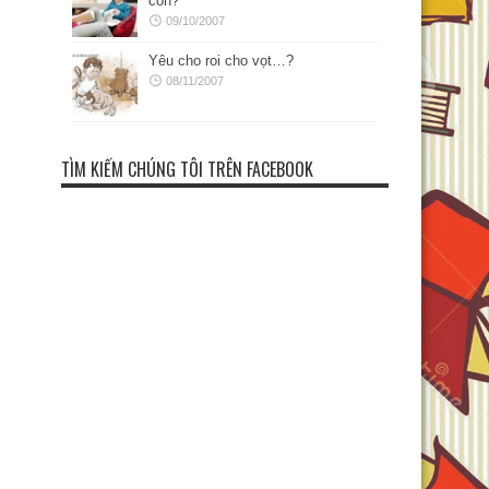
con?
09/10/2007
Yêu cho roi cho vọt…?
08/11/2007
TÌM KIẾM CHÚNG TÔI TRÊN FACEBOOK