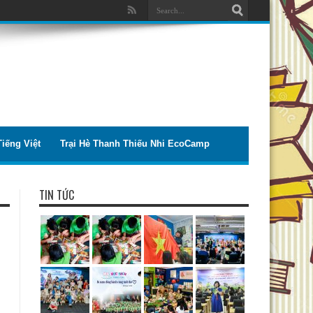
iếng Việt
Trại Hè Thanh Thiếu Nhi EcoCamp
TIN TỨC