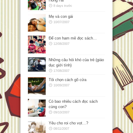
Hồng Hà
8 days trước
Mẹ và con gái
10/07/2007
Để con ham mê đọc sách…
12/08/2007
Những câu hỏi khó của trẻ (giáo
dục giới tính)
17/08/2007
Tôi chọn cách gõ cửa
10/09/2007
Có bao nhiêu cách đọc sách
cùng con?
09/10/2007
Yêu cho roi cho vọt…?
08/11/2007