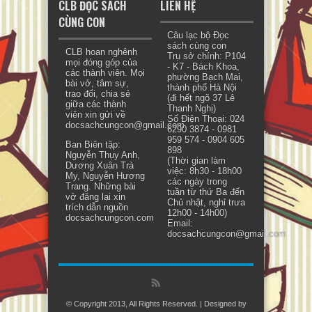
CLB ĐỌC SÁCH
LIÊN HỆ
CÙNG CON
Câu lạc bộ Đọc
sách cùng con
CLB hoan nghênh
Trụ sở chính: P104
mọi đóng góp của
- K7 - Bách Khoa,
các thành viên. Mọi
phường Bạch Mai,
bài vở, tâm sự,
thành phố Hà Nội
trao đổi, chia sẻ
(đi hết ngõ 37 Lê
giữa các thành
Thanh Nghị)
viên xin gửi về
Số Điện Thoại: 024
docsachcungcon@gmail.com.
6290 3874 - 0981
959 574 - 0904 605
Ban Biên tập:
898
Nguyễn Thụy Anh,
(Thời gian làm
Dương Xuân Trà
việc: 8h30 - 18h00
My, Nguyễn Hương
các ngày trong
Trang. Những bài
tuần từ thứ Ba đến
vở đăng lại xin
Chủ nhật, nghỉ trưa
trích dẫn nguồn
12h00 - 14h00)
docsachcungcon.com
Email:
docsachcungcon@gmail.com
© Copyright 2013, All Rights Reserved. | Designed by