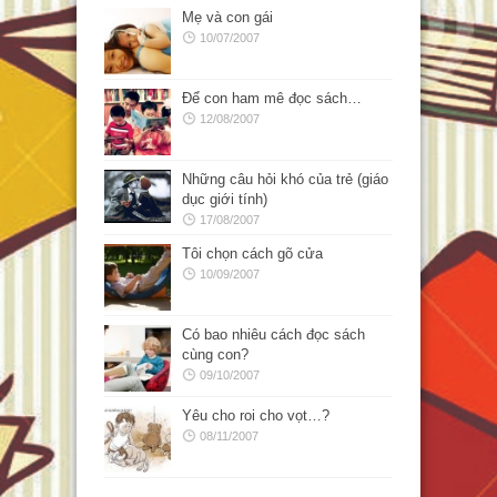
Mẹ và con gái
10/07/2007
Để con ham mê đọc sách…
12/08/2007
Những câu hỏi khó của trẻ (giáo
dục giới tính)
17/08/2007
Tôi chọn cách gõ cửa
10/09/2007
Có bao nhiêu cách đọc sách
cùng con?
09/10/2007
Yêu cho roi cho vọt…?
08/11/2007