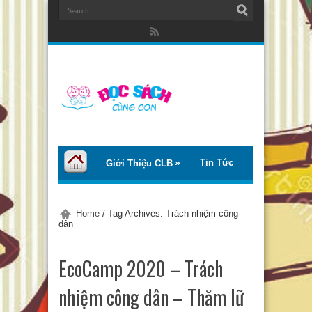
Tin Tức
Giới Thiệu CLB
Bài Viết
Giới Thiệu Sách
Home
/
Tag Archives: Trách nhiệm công
dân
Thơ – Truyện
Tư Vấn – Chia Sẻ
EcoCamp 2020 – Trách
Chào Tiếng Việt
nhiệm công dân – Thăm lữ
Trại Hè Thanh Thiếu Nhi EcoCamp