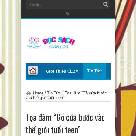
Tin Tức
Giới Thiệu CLB
Bài Viết
Giới Thiệu Sách
Home
/
Tin Tức
/
Tọa đàm “Gõ cửa bước
vào thế giới tuổi teen”
Thơ – Truyện
Tư Vấn – Chia Sẻ
Tọa đàm “Gõ cửa bước vào
Chào Tiếng Việt
thế giới tuổi teen”
Trại Hè Thanh Thiếu Nhi EcoCamp