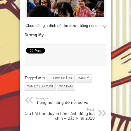
Chúc các gia đình sẽ tìm được tiếng nói chung
Dương My
Tagged with:
KHỦNG HOẢNG
TÂM LÝ
TÂM LÝ LỨA TUỔI
TỌA ĐÀM
Previous:
Tiếng nói nâng đỡ nỗi bơ vơ
Next:
Câu hát trao duyên bên cánh đồng lúa
chín – Bắc Ninh 2020