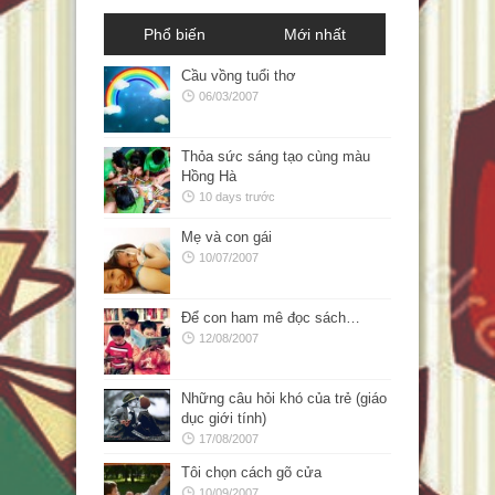
Phổ biến
Mới nhất
Cầu vồng tuổi thơ
06/03/2007
Thỏa sức sáng tạo cùng màu
Hồng Hà
10 days trước
Mẹ và con gái
10/07/2007
Để con ham mê đọc sách…
12/08/2007
Những câu hỏi khó của trẻ (giáo
dục giới tính)
17/08/2007
Tôi chọn cách gõ cửa
10/09/2007