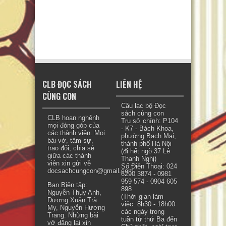
CLB ĐỌC SÁCH
LIÊN HỆ
CÙNG CON
Câu lạc bộ Đọc
sách cùng con
CLB hoan nghênh
Trụ sở chính: P104
mọi đóng góp của
- K7 - Bách Khoa,
các thành viên. Mọi
phường Bạch Mai,
bài vở, tâm sự,
thành phố Hà Nội
trao đổi, chia sẻ
(đi hết ngõ 37 Lê
giữa các thành
Thanh Nghị)
viên xin gửi về
Số Điện Thoại: 024
docsachcungcon@gmail.com.
6290 3874 - 0981
959 574 - 0904 605
Ban Biên tập:
898
Nguyễn Thụy Anh,
(Thời gian làm
Dương Xuân Trà
việc: 8h30 - 18h00
My, Nguyễn Hương
các ngày trong
Trang. Những bài
tuần từ thứ Ba đến
vở đăng lại xin