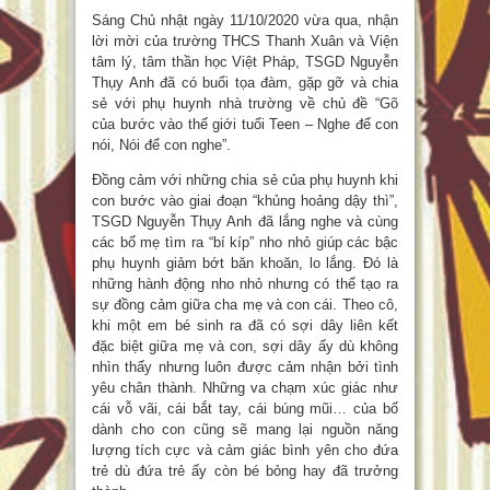
Sáng Chủ nhật ngày 11/10/2020 vừa qua, nhận
lời mời của trường THCS Thanh Xuân và Viện
tâm lý, tâm thần học Việt Pháp, TSGD Nguyễn
Thụy Anh đã có buổi tọa đàm, gặp gỡ và chia
sẻ với phụ huynh nhà trường về chủ đề “Gõ
của bước vào thế giới tuổi Teen – Nghe để con
nói, Nói để con nghe”.
Đồng cảm với những chia sẻ của phụ huynh khi
con bước vào giai đoạn “khủng hoảng dậy thì”,
TSGD Nguyễn Thụy Anh đã lắng nghe và cùng
các bố mẹ tìm ra “bí kíp” nho nhỏ giúp các bậc
phụ huynh giảm bớt băn khoăn, lo lắng. Đó là
những hành động nho nhỏ nhưng có thể tạo ra
sự đồng cảm giữa cha mẹ và con cái. Theo cô,
khi một em bé sinh ra đã có sợi dây liên kết
đặc biệt giữa mẹ và con, sợi dây ấy dù không
nhìn thấy nhưng luôn được cảm nhận bởi tình
yêu chân thành. Những va chạm xúc giác như
cái vỗ vãi, cái bắt tay, cái búng mũi… của bố
dành cho con cũng sẽ mang lại nguồn năng
lượng tích cực và cảm giác bình yên cho đứa
trẻ dù đứa trẻ ấy còn bé bỏng hay đã trưởng