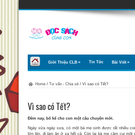
Tin Tức
Giới Thiệu CLB
Bài Viết
Home
/
Tư vấn - Chia sẻ
/
Vì sao có Tết?
Vì sao có Tết?
Đêm nay, bố kể cho con một câu chuyện mới.
Ngày xửa ngày xưa, có một bà mẹ sinh được rất nhiều co
lớn lên, đi làm ăn ở xa hết cả. Còn lại bà mẹ cặm cụi mộ