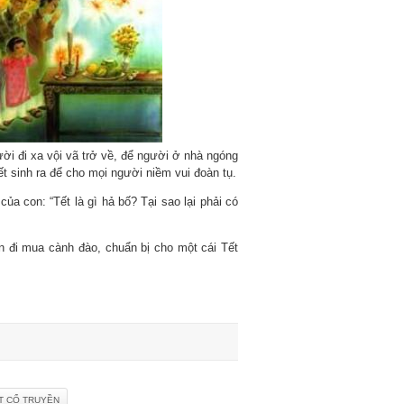
ời đi xa vội vã trở về, để người ở nhà ngóng
ết sinh ra để cho mọi người niềm vui đoàn tụ.
a con: “Tết là gì hả bố? Tại sao lại phải có
 đi mua cành đào, chuẩn bị cho một cái Tết
T CỔ TRUYỀN