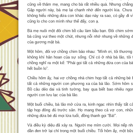
cũng về thăm mẹ, mang cho bà rất nhiều quà. Nhưng chẳng 
Gặp người này, bà mẹ lại chạnh nhớ đến người kia. Chưa k
không hiểu những đứa con khác dạo này ra sao, có gầy đi 
cũng lo cho con mình như thế đấy, con ạ.
Bà mẹ nuôi một đôi chim bồ câu làm bầu bạn. Đôi chim sớm 
bà cũng vui theo một chút, nhưng nỗi nhớ nhung về những đ
của gương mặt bà.
Một hôm, đôi vợ chồng chim bảo nhau: “Mình ơi, tôi thương b
không khí hân hoan của sự sống. Chỉ có ở nhà bà lão, tôi
chồng nghĩ ra một kế: “Phải gọi tất cả những đứa con của bà
hết buồn lo”.
Chiều hôm ấy, hai vợ chồng nhà chim họp tất cả những bè b
tất cả những người con phương xa của bà lão. Sớm hôm sa
Bồ câu dẻo dai và tinh tường, bay qua biết bao nhiêu ngọ
người con lưu lạc của bà lão.
Một buổi chiều, bà lão mở cửa ra, kinh ngạc nhìn thấy tất
tập họp đông đủ trước sân. Họ mang theo cả vợ con, nhữn
những đứa bé đủ mọi lứa tuổi, đồng thanh gọi “Bà!”.
Và điều kỳ diệu đã xảy ra. Người mẹ mỉm cười. Mọi nếp nhă
dần đen trở lại chỉ trong một buổi chiều. Tối hôm ấy, một b