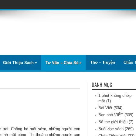
Thơ – Truyện
Chào T
Giới Thiệu Sách
Tư Vấn – Chia Sẻ
DANH MỤC
1 phút không chớp
mắt
(1)
Bài Viết
(534)
Bạn nhỏ VIẾT
(309)
Bố mẹ giới thiệu
(7)
n trai. Chồng bà mất sớm, những người con
Buổi đọc sách
(269)
t mình một bóng. Thi thoảng những người con
Chào Tiếng Việt
(27)