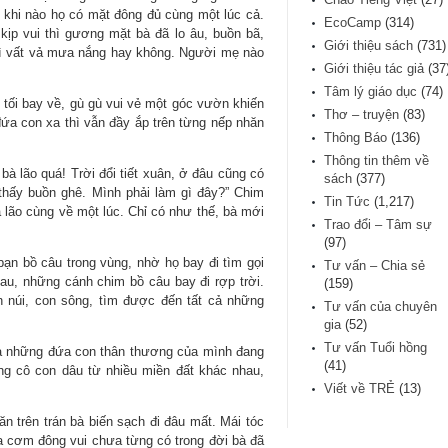
khi nào họ có mặt đông đủ cùng một lúc cả.
EcoCamp
(314)
ịp vui thì gương mặt bà đã lo âu, buồn bã,
Giới thiệu sách
(731)
vì vất vả mưa nắng hay không. Người mẹ nào
Giới thiệu tác giả
(37
Tâm lý giáo dục
(74)
tối bay về, gù gù vui vẻ một góc vườn khiến
Thơ – truyện
(83)
ứa con xa thì vẫn đầy ắp trên từng nếp nhăn
Thông Báo
(136)
Thông tin thêm về
à lão quá! Trời đổi tiết xuân, ở đâu cũng có
sách
(377)
 thấy buồn ghê. Mình phải làm gì đây?” Chim
Tin Tức
(1,217)
 lão cùng về một lúc. Chỉ có như thế, bà mới
Trao đổi – Tâm sự
(97)
ạn bồ câu trong vùng, nhờ họ bay đi tìm gọi
Tư vấn – Chia sẻ
u, những cánh chim bồ câu bay đi rợp trời.
(159)
n núi, con sông, tìm được đến tất cả những
Tư vấn của chuyên
gia
(52)
Tư vấn Tuổi hồng
 cả những đứa con thân thương của mình đang
(41)
g cô con dâu từ nhiều miền đất khác nhau,
Viết về TRẺ
(13)
n trên trán bà biến sạch đi đâu mất. Mái tóc
ữa cơm đông vui chưa từng có trong đời bà đã