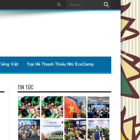
iếng Việt
Trại Hè Thanh Thiếu Nhi EcoCamp
TIN TỨC