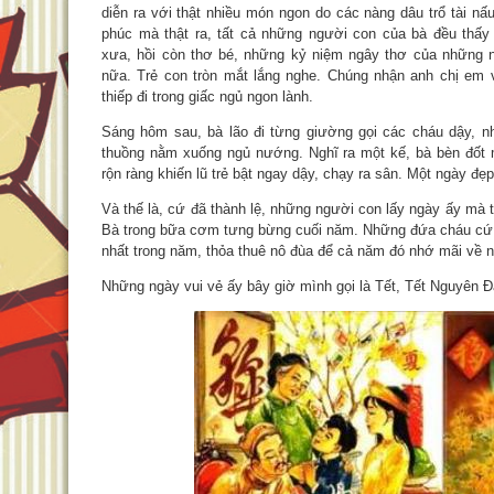
diễn ra với thật nhiều món ngon do các nàng dâu trổ tài n
phúc mà thật ra, tất cả những người con của bà đều thấy
xưa, hồi còn thơ bé, những kỷ niệm ngây thơ của những 
nữa. Trẻ con tròn mắt lắng nghe. Chúng nhận anh chị em v
thiếp đi trong giấc ngủ ngon lành.
Sáng hôm sau, bà lão đi từng giường gọi các cháu dậy, n
thuồng nằm xuống ngủ nướng. Nghĩ ra một kế, bà bèn đốt mộ
rộn ràng khiến lũ trẻ bật ngay dậy, chạy ra sân. Một ngày đẹ
Và thế là, cứ đã thành lệ, những người con lấy ngày ấy mà
Bà trong bữa cơm tưng bừng cuối năm. Những đứa cháu cứ 
nhất trong năm, thỏa thuê nô đùa để cả năm đó nhớ mãi về
Những ngày vui vẻ ấy bây giờ mình gọi là Tết, Tết Nguyên Đ