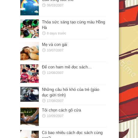
06/03/2007
Thỏa sức sáng tạo cùng màu Hồng
Hà
8 days trước
Mẹ và con gái
10/07/2007
Để con ham mê đọc sách…
12/08/2007
Những câu hỏi khó của trẻ (giáo
dục giới tính)
17/08/2007
Tôi chọn cách gõ cửa
10/09/2007
Có bao nhiêu cách đọc sách cùng