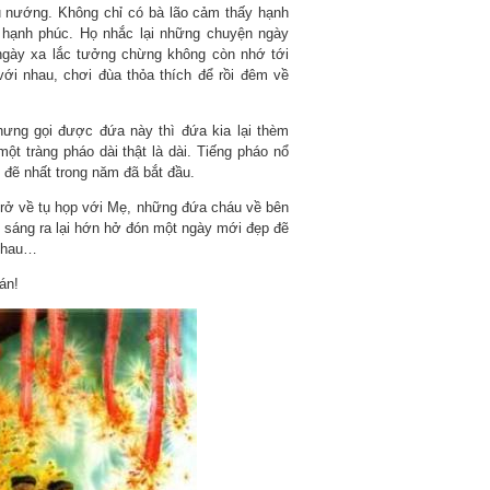
ấu nướng. Không chỉ có bà lão cảm thấy hạnh
 hạnh phúc. Họ nhắc lại những chuyện ngày
ngày xa lắc tưởng chừng không còn nhớ tới
ới nhau, chơi đùa thỏa thích để rồi đêm về
hưng gọi được đứa này thì đứa kia lại thèm
t tràng pháo dài thật là dài. Tiếng pháo nổ
p đẽ nhất trong năm đã bắt đầu.
 trở về tụ họp với Mẹ, những đứa cháu về bên
sáng ra lại hớn hở đón một ngày mới đẹp đẽ
 nhau…
án!