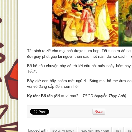
Tết sinh ra để cho mọi nhà được sum họp. Tết sinh ra để ngư
đợi giây phút gặp lại người thân sau một năm dài xa cách. T
Bố kể câu chuyện này để trả lời câu hỏi mấy ngày hôm nay củ
Tết?”.
Bây giờ con hãy nhắm mắt ngủ đi. Sáng mai bố mẹ đưa con
vui vẻ đang sắp đến, con nhé!
Ký tên: Bố tấn
(Bố ơi vì sao? – TSGD Nguyễn Thụy Anh)
Tagged with:
BỐ ƠI VÌ SAO?
NGUYỄN THỤY ANH
TẾT
TẾ