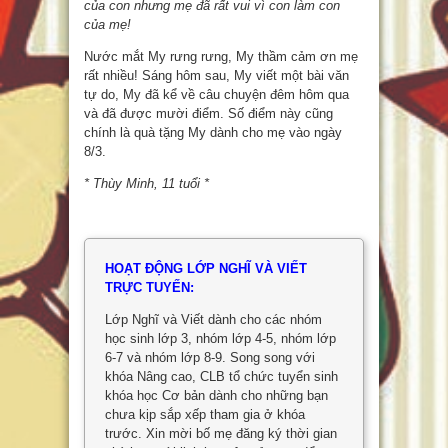
của con nhưng mẹ đã rất vui vì con làm con
của mẹ!
Nước mắt My rưng rưng, My thầm cảm ơn mẹ
rất nhiều! Sáng hôm sau, My viết một bài văn
tự do, My đã kể về câu chuyện đêm hôm qua
và đã được mười điểm. Số điểm này cũng
chính là quà tặng My dành cho mẹ vào ngày
8/3.
* Thùy Minh, 11 tuổi *
HOẠT ĐỘNG LỚP NGHĨ VÀ VIẾT
TRỰC TUYẾN:
Lớp Nghĩ và Viết dành cho các nhóm
học sinh lớp 3, nhóm lớp 4-5, nhóm lớp
6-7 và nhóm lớp 8-9. Song song với
khóa Nâng cao, CLB tổ chức tuyển sinh
khóa học Cơ bản dành cho những bạn
chưa kịp sắp xếp tham gia ở khóa
trước. Xin mời bố mẹ đăng ký thời gian