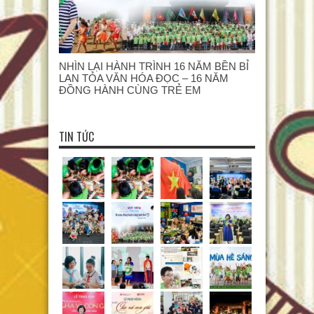
NHÌN LẠI HÀNH TRÌNH 16 NĂM BỀN BỈ
LAN TỎA VĂN HÓA ĐỌC – 16 NĂM
ĐỒNG HÀNH CÙNG TRẺ EM
TIN TỨC