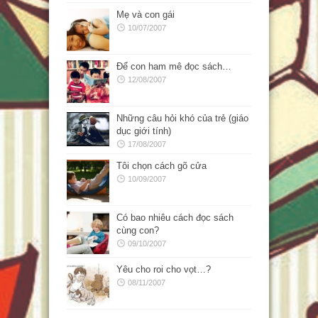
Mẹ và con gái
10/07/2007
Để con ham mê đọc sách…
12/08/2007
Những câu hỏi khó của trẻ (giáo
dục giới tính)
17/08/2007
Tôi chọn cách gõ cửa
10/09/2007
Có bao nhiêu cách đọc sách
cùng con?
09/10/2007
Yêu cho roi cho vọt…?
08/11/2007