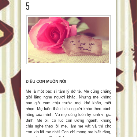
5
ĐIỀU CON MUỐN NÓI
Mẹ là một bác sĩ tâm lý dở tệ. Mẹ cũng chẳng
giỏi lắng nghe người khác. Nhưng mẹ không
bao giờ cam chịu trước mọi khó khăn, mệt
nhọc. Mẹ luôn thấu hiểu người khác theo cách
riêng của mình. Và mẹ cũng luôn hy sinh vì gia
đình. Mẹ ơi, có lúc con ương ngạnh, không
chịu nghe theo lời mẹ, làm mẹ vất vả thì cho
con xin lỗi mẹ nhé! Con chỉ mong mẹ biết rằng,