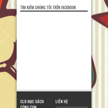
TÌM KIẾM CHÚNG TÔI TRÊN FACEBOOK
CLB ĐỌC SÁCH
LIÊN HỆ
CÙNG CON