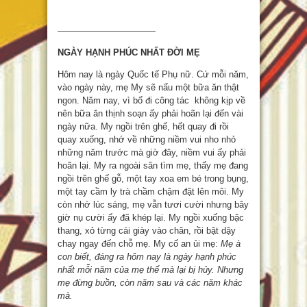
———————————
NGÀY HẠNH PHÚC NHẤT ĐỜI MẸ
Hôm nay là ngày Quốc tế Phụ nữ. Cứ mỗi năm,
vào ngày này, mẹ My sẽ nấu một bữa ăn thật
ngon. Năm nay, vì bố đi công tác không kịp về
nên bữa ăn thịnh soạn ấy phải hoãn lại đến vài
ngày nữa. My ngồi trên ghế, hết quay đi rồi
quay xuống, nhớ về những niềm vui nho nhỏ
những năm trước mà giờ đây, niềm vui ấy phải
hoãn lại. My ra ngoài sân tìm mẹ, thấy mẹ đang
ngồi trên ghế gỗ, một tay xoa em bé trong bụng,
một tay cầm ly trà chầm chậm đặt lên môi. My
còn nhớ lúc sáng, mẹ vẫn tươi cười nhưng bây
giờ nụ cười ấy đã khép lại. My ngồi xuống bậc
thang, xỏ từng cái giày vào chân, rồi bật dậy
chay ngay đến chỗ mẹ. My cố an ủi mẹ:
Mẹ à
con biết, đáng ra hôm nay là ngày hạnh phúc
nhất mỗi năm của mẹ thế mà lại bị hủy. Nhưng
mẹ đừng buồn, còn năm sau và các năm khác
mà.