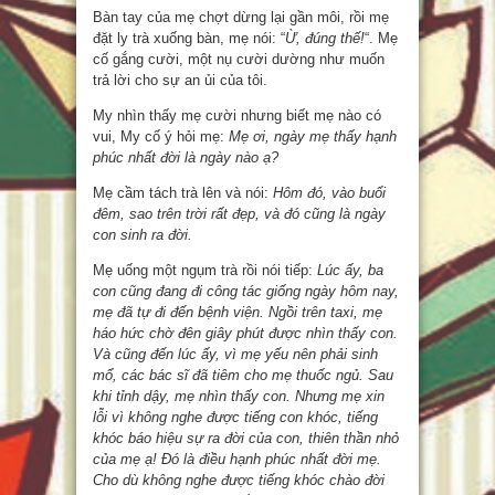
Bàn tay của mẹ chợt dừng lại gần môi, rồi mẹ
đặt ly trà xuống bàn, mẹ nói: “
Ừ, đúng thế!
“. Mẹ
cố gắng cười, một nụ cười dường như muốn
trả lời cho sự an ủi của tôi.
My nhìn thấy mẹ cười nhưng biết mẹ nào có
vui, My cố ý hỏi mẹ:
Mẹ ơi, ngày mẹ thấy hạnh
phúc nhất đời là ngày nào ạ?
Mẹ cầm tách trà lên và nói:
Hôm đó, vào buổi
đêm, sao trên trời rất đẹp, và đó cũng là ngày
con sinh ra đời.
Mẹ uống một ngụm trà rồi nói tiếp:
Lúc ấy, ba
con cũng đang đi công tác giống ngày hôm nay,
mẹ đã tự đi đến bệnh viện. Ngồi trên taxi, mẹ
háo hức chờ đên giây phút được nhìn thấy con.
Và cũng đến lúc ấy, vì mẹ yếu nên phải sinh
mổ, các bác sĩ đã tiêm cho mẹ thuốc ngủ. Sau
khi tỉnh dậy, mẹ nhìn thấy con. Nhưng mẹ xin
lỗi vì không nghe được tiếng con khóc, tiếng
khóc báo hiệu sự ra đời của con, thiên thần nhỏ
của mẹ ạ! Đó là điều hạnh phúc nhất đời mẹ.
Cho dù không nghe được tiếng khóc chào đời