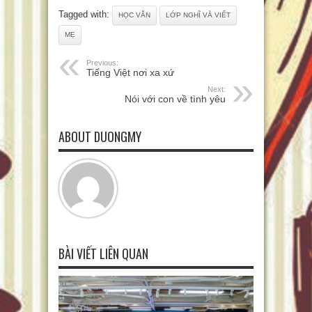
Tagged with:
HỌC VĂN
LỚP NGHĨ VÀ VIẾT
MẸ
Previous:
Tiếng Việt nơi xa xứ
Next:
Nói với con về tình yêu
ABOUT DUONGMY
BÀI VIẾT LIÊN QUAN