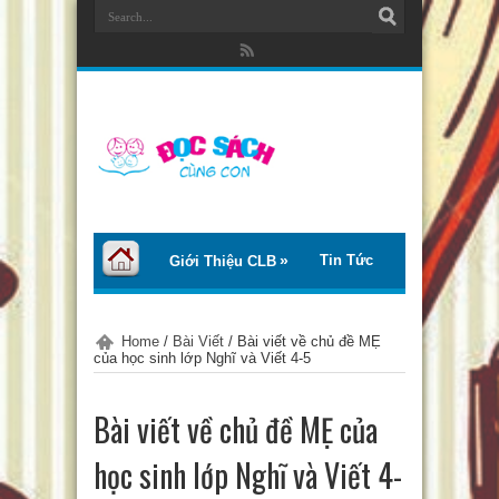
Tin Tức
Giới Thiệu CLB
Bài Viết
Giới Thiệu Sách
Home
/
Bài Viết
/
Bài viết về chủ đề MẸ
của học sinh lớp Nghĩ và Viết 4-5
Thơ – Truyện
Tư Vấn – Chia Sẻ
Bài viết về chủ đề MẸ của
Chào Tiếng Việt
học sinh lớp Nghĩ và Viết 4-
Trại Hè Thanh Thiếu Nhi EcoCamp