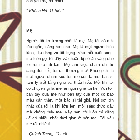
con yêu mẹ rất nhiều!
* Khánh Hà, 11 tuổi *
———————————
MẸ
Người tôi tin tưởng nhất là mẹ. Mẹ tôi có mái
tóc ngắn, dáng hơi cao. Mẹ là một người hiền
lành, dịu dàng và tốt bụng. Vào mỗi buổi sáng,
mẹ luôn gọi tôi dậy và chuẩn bị đồ ăn sáng cho
tôi rồi mới đi làm. Mẹ làm việc chăm chỉ từ
sáng đến tối, tôi rất thương mẹ! Không chỉ là
một người chăm sóc tôi, mẹ còn là một bác sĩ
tâm lý biết lắng nghe và thấu hiểu. Mỗi khi tôi
có chuyện gì là mẹ lại ngồi nghe tôi kể. Với tôi,
bàn tay của mẹ như bàn tay của một cô bảo
mẫu cẩn thận, một bác sĩ tài giỏi. Nỗi sợ lớn
nhất của tôi là khi lớn lên, mỗi sáng thức dậy
mà không thấy mẹ. Vậy nên, tôi luôn cố gắng
để có nhiều nhất thời gian ở bên mẹ. Tôi yêu
mẹ rất nhiều!
* Quỳnh Trang, 10 tuổi *