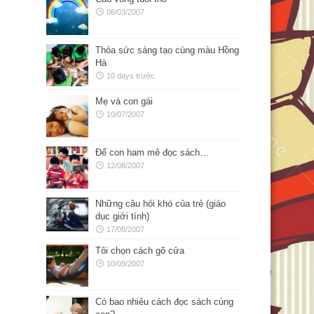
06/03/2007
Thỏa sức sáng tạo cùng màu Hồng
Hà
10 days trước
Mẹ và con gái
10/07/2007
Để con ham mê đọc sách…
12/08/2007
Những câu hỏi khó của trẻ (giáo
dục giới tính)
17/08/2007
Tôi chọn cách gõ cửa
10/09/2007
Có bao nhiêu cách đọc sách cùng