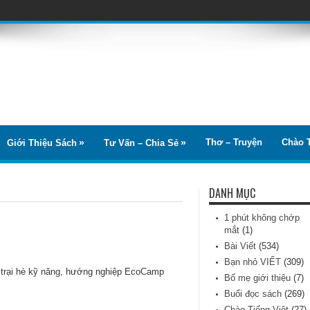
Thơ – Truyện
Chào T
Giới Thiệu Sách
Tư Vấn – Chia Sẻ
DANH MỤC
1 phút không chớp
mắt
(1)
Bài Viết
(534)
Bạn nhỏ VIẾT
(309)
 trại hè kỹ năng, hướng nghiệp EcoCamp
Bố mẹ giới thiệu
(7)
Buổi đọc sách
(269)
Chào Tiếng Việt
(27)