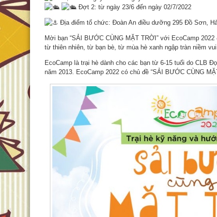
Đợt 2: từ ngày 23/6 đến ngày 02/7/2022
Địa điểm tổ chức: Đoàn An điều dưỡng 295 Đồ Sơn, Hả
Mời bạn “SẢI BƯỚC CÙNG MẶT TRỜI” với EcoCamp 2022 để 
từ thiên nhiên, từ bạn bè, từ mùa hè xanh ngập tràn niềm vui
EcoCamp là trại hè dành cho các bạn từ 6-15 tuổi do CLB Đ
năm 2013. EcoCamp 2022 có chủ đề “SẢI BƯỚC CÙNG MẶ