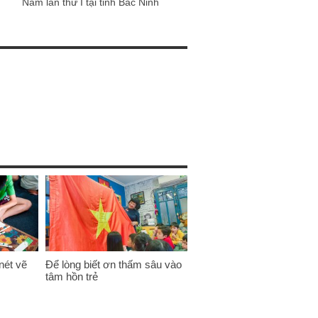
Nam lần thứ I tại tỉnh Bắc Ninh
nét vẽ
Để lòng biết ơn thấm sâu vào
tâm hồn trẻ