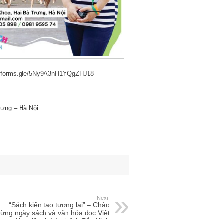
//forms.gle/5Ny9A3nH1YQgZHJ18
rưng – Hà Nội
Next:
“Sách kiến tạo tương lai” – Chào
ừng ngày sách và văn hóa đọc Việt