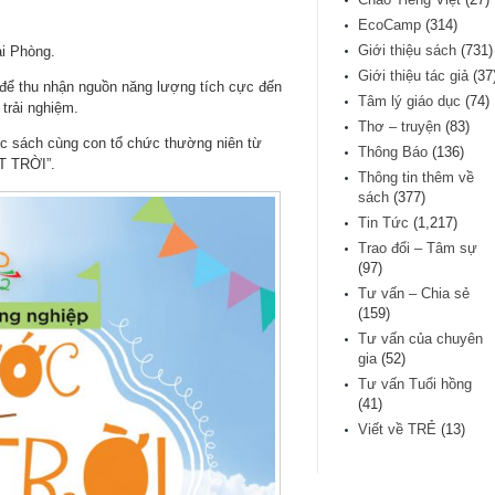
EcoCamp
(314)
Giới thiệu sách
(731)
i Phòng.
Giới thiệu tác giả
(37
thu nhận nguồn năng lượng tích cực đến
Tâm lý giáo dục
(74)
 trải nghiệm.
Thơ – truyện
(83)
ọc sách cùng con tổ chức thường niên từ
Thông Báo
(136)
T TRỜI”.
Thông tin thêm về
sách
(377)
Tin Tức
(1,217)
Trao đổi – Tâm sự
(97)
Tư vấn – Chia sẻ
(159)
Tư vấn của chuyên
gia
(52)
Tư vấn Tuổi hồng
(41)
Viết về TRẺ
(13)