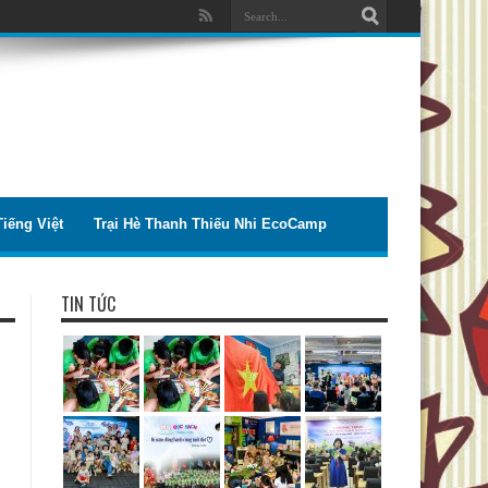
iếng Việt
Trại Hè Thanh Thiếu Nhi EcoCamp
TIN TỨC