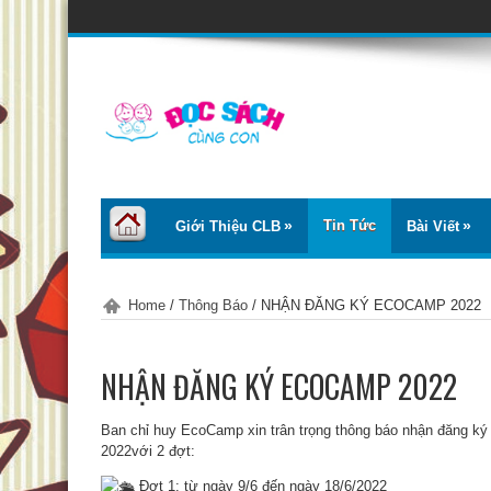
Tin Tức
Giới Thiệu CLB
Bài Viết
Home
/
Thông Báo
/
NHẬN ĐĂNG KÝ ECOCAMP 2022
NHẬN ĐĂNG KÝ ECOCAMP 2022
Ban chỉ huy EcoCamp xin trân trọng thông báo nhận đăng ký
2022với 2 đợt:
Đợt 1: từ ngày 9/6 đến ngày 18/6/2022