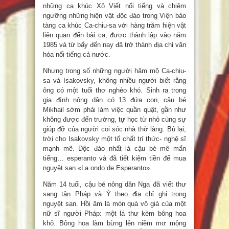
những ca khúc Xô Viết nổi tiếng và chiêm
ngưỡng những hiện vật độc đáo trong Viện bảo
tàng ca khúc Ca-chiu-sa với hàng trăm hiện vật
liên quan đến bài ca, được thành lập vào năm
1985 và từ bấy đến nay đã trở thành địa chỉ văn
hóa nổi tiếng cả nước.
Nhưng trong số những người hâm mộ Ca-chiu-
sa và Isakovsky, không nhiều người biết rằng
ông có một tuổi thơ nghèo khó. Sinh ra trong
gia đình nông dân có 13 đứa con, cậu bé
Mikhail sớm phải làm việc quần quật, gần như
không được đến trường, tự học từ nhỏ cùng sự
giúp đỡ của người coi sóc nhà thờ làng. Bù lại,
trời cho Isakovsky một tố chất trí thức- nghệ sĩ
mạnh mẽ. Độc đáo nhất là cậu bé mê mẩn
tiếng… esperanto và đã tiết kiệm tiền để mua
nguyệt san «La ondo de Esperanto».
Năm 14 tuổi, cậu bé nông dân Nga đã viết thư
sang tận Pháp và Ý theo địa chỉ ghi trong
nguyệt san. Hồi âm là món quà vô giá của một
nữ sĩ người Pháp: một lá thư kèm bông hoa
khô. Bông hoa làm bừng lên niềm mơ mộng