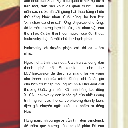
đón chào các đoàn đại biểu quốc tế với nụ cười
trên môi, trên nền khúc ca quen thuộc. Thanh
niên các nước đã cất giọng hát theo bằng nhiều
thứ tiếng khác nhau. Cuối cùng, họ kêu lên:
“Xin chào Ca-chiu-sa!”. Ông Biryukov cho rằng,
đó là một trường hợp hi hữu, khi nhân vật của
thơ nhạc đã trở thành con người của đời thực.
Isakovsky thật là một nhà thơ hạnh phúc!
Isakovsky và duyên phận với thi ca – âm
nhạc
Người cha tinh thần của Ca-chiu-sa, công dân
thành phố cổ Smolensk , nhà thơ
M.V.Isakovsky đã thực sự mang lại vẻ vang
cho thành phố của mình. Không chỉ là tác giả
của hơn chục tập thơ, người nhiều lần đoạt giải
thưởng Quốc gia Liên Xô, anh hùng lao động
XHCN, Isakovsky còn là tác giả của nhiều công
trình nghiên cứu thơ ca về phương diện lý luận,
dịch giả chuyển ngữ nhiều thi phẩm ra tiếng
Nga.
Hàng năm, nhiều người vẫn tìm đến Smolensk
để thăm quê hương của tác giả phần lời của