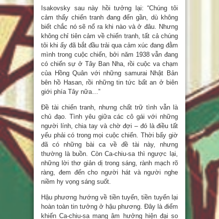
Isakovsky sau này hồi tưởng lại: “Chúng tôi
cảm thấy chiến tranh đang đến gần, dù không
biết chắc nó sẽ nổ ra khi nào và ở đâu. Nhưng
không chỉ tiên cảm về chiến tranh, tất cả chúng
tôi khi ấy đã bắt đầu trải qua cảm xúc đang đằm
mình trong cuộc chiến, bởi năm 1938 vẫn đang
có chiến sự ở Tây Ban Nha, rồi cuộc va chạm
của Hồng Quân với những samurai Nhật Bản
bên hồ Hasan, rồi những tin tức bất an ở biên
giới phía Tây nữa…”
Đề tài chiến tranh, nhưng chất trữ tình vẫn là
chủ đạo. Tình yêu giữa các cô gái với những
người lính, chia tay và chờ đợi – đó là điều tất
yếu phải có trong mọi cuộc chiến. Thời bấy giờ
đã có những bài ca về đề tài này, nhưng
thường là buồn. Còn Ca-chiu-sa thì ngược lại,
những lời thơ giản dị trong sáng, rành mạch rõ
ràng, đem đến cho người hát và người nghe
niềm hy vọng sáng suốt.
Hậu phương hướng về tiền tuyến, tiền tuyến lại
hoàn toàn tin tưởng ở hậu phương. Đây là điểm
khiến Ca-chiu-sa mang âm hưởng hiện đại so