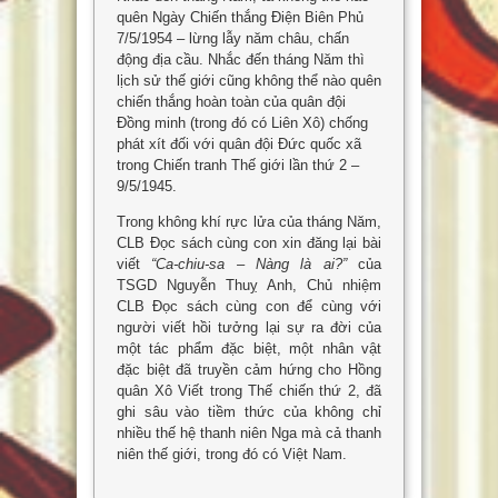
quên Ngày Chiến thắng Điện Biên Phủ
7/5/1954 – lừng lẫy năm châu, chấn
động địa cầu. Nhắc đến tháng Năm thì
lịch sử thế giới cũng không thể nào quên
chiến thắng hoàn toàn của quân đội
Đồng minh (trong đó có Liên Xô) chống
phát xít đối với quân đội Đức quốc xã
trong Chiến tranh Thế giới lần thứ 2 –
9/5/1945.
Trong không khí rực lửa của tháng Năm,
CLB Đọc sách cùng con xin đăng lại bài
viết
“Ca-chiu-sa – Nàng là ai?”
của
TSGD Nguyễn Thuỵ Anh, Chủ nhiệm
CLB Đọc sách cùng con để cùng với
người viết hồi tưởng lại sự ra đời của
một tác phẩm đặc biệt, một nhân vật
đặc biệt đã truyền cảm hứng cho Hồng
quân Xô Viết trong Thế chiến thứ 2, đã
ghi sâu vào tiềm thức của không chỉ
nhiều thế hệ thanh niên Nga mà cả thanh
niên thế giới, trong đó có Việt Nam.