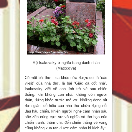
Mộ Isakovsky ở nghĩa trang danh nhân
(Matxcơva)
Có một bài thơ – ca khúc nữa được coi là “các
vi-sit” của nhà thơ, là bài “Giặc đã đốt nhà”.
Isakovsky viết về anh lính trở về sau chiến
thắng, khi không còn nhà, không còn người
thân, đứng khóc trước mộ vợ. Những dòng rất
đơn giản, dễ hiểu của nhà thơ chứa đựng nỗi
đau hậu chiến, khiến người nghe cảm nhận sâu
sắc đến cùng cực sự vô nghĩa và tàn bạo của
chiến tranh, thậm chí, đến chiến thắng vẻ vang
cũng không xua tan được cảm nhận bi kịch ấy: