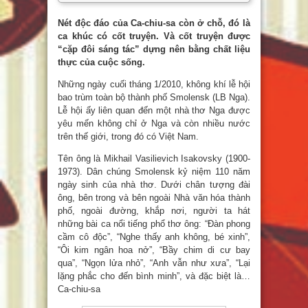
Nét độc đáo của Ca-chiu-sa còn ở chỗ, đó là
ca khúc có cốt truyện. Và cốt truyện được
“cặp đôi sáng tác” dựng nên bằng chất liệu
thực của cuộc sống.
Những ngày cuối tháng 1/2010, không khí lễ hội
bao trùm toàn bộ thành phố Smolensk (LB Nga).
Lễ hội ấy liên quan đến một nhà thơ Nga được
yêu mến không chỉ ở Nga và còn nhiều nước
trên thế giới, trong đó có Việt Nam.
Tên ông là Mikhail Vasilievich Isakovsky (1900-
1973). Dân chúng Smolensk kỷ niệm 110 năm
ngày sinh của nhà thơ. Dưới chân tượng đài
ông, bên trong và bên ngoài Nhà văn hóa thành
phố, ngoài đường, khắp nơi, người ta hát
những bài ca nổi tiếng phổ thơ ông: “Đàn phong
cầm cô độc”, “Nghe thấy anh không, bé xinh”,
“Ôi kim ngân hoa nở”, “Bầy chim di cư bay
qua”, “Ngọn lửa nhỏ”, “Anh vẫn như xưa”, “Lại
lặng phắc cho đến bình minh”, và đặc biệt là…
Ca-chiu-sa