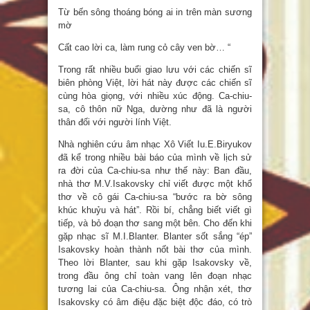
Từ bến sông thoáng bóng ai in trên màn sương
mờ
Cất cao lời ca, làm rung cỏ cây ven bờ… “
Trong rất nhiều buổi giao lưu với các chiến sĩ
biên phòng Việt, lời hát này được các chiến sĩ
cùng hòa giọng, với nhiều xúc động. Ca-chiu-
sa, cô thôn nữ Nga, dường như đã là người
thân đối với người lính Việt.
Nhà nghiên cứu âm nhạc Xô Viết Iu.E.Biryukov
đã kể trong nhiều bài báo của mình về lịch sử
ra đời của Ca-chiu-sa như thế này: Ban đầu,
nhà thơ M.V.Isakovsky chỉ viết được một khổ
thơ về cô gái Ca-chiu-sa “bước ra bờ sông
khúc khuỷu và hát”. Rồi bí, chẳng biết viết gì
tiếp, và bỏ đoạn thơ sang một bên. Cho đến khi
gặp nhạc sĩ M.I.Blanter. Blanter sốt sắng “ép”
Isakovsky hoàn thành nốt bài thơ của mình.
Theo lời Blanter, sau khi gặp Isakovsky về,
trong đầu ông chỉ toàn vang lên đoạn nhạc
tương lai của Ca-chiu-sa. Ông nhận xét, thơ
Isakovsky có âm điệu đặc biệt độc đáo, có trò