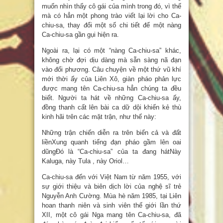
muốn nhìn thấy cô gái của mình trong đó, vì thế
mà có hẳn một phong trào viết lại lời cho Ca-
chiu-sa, thay đổi một số chi tiết để một nàng
Ca-chiu-sa gần gụi hiện ra.
Ngoài ra, lại có một “nàng Ca-chiu-sa” khác,
không chờ đợi dịu dàng mà sẵn sàng nã đạn
vào đối phương. Câu chuyện về một thứ vũ khí
mới thời ấy của Liên Xô, giàn pháo phản lực
được mang tên Ca-chiu-sa hẳn chúng ta đều
biết. Người ta hát về những Ca-chiu-sa ấy,
đồng thanh cất lên bài ca dữ dội khiến kẻ thù
kinh hãi trên các mặt trận, như thế này:
Những trận chiến diễn ra trên biển cả và đất
liềnXung quanh tiếng đạn pháo gầm lên oai
dũngĐó là “Ca-chiu-sa” của ta đang hátNày
Kaluga, này Tula , này Oriol…
Ca-chiu-sa đến với Việt Nam từ năm 1955, với
sự giới thiệu và biên dịch lời của nghệ sĩ trẻ
Nguyễn Anh Cường. Mùa hè năm 1985, tại Liên
hoan thanh niên và sinh viên thế giới lần thứ
XII, một cô gái Nga mang tên Ca-chiu-sa, đã