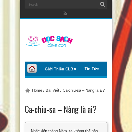
Tin Tức
Giới Thiệu CLB
Bài Viết
Giới Thiệu Sách
Home
/
Bài Viết
/
Ca-chiu-sa – Nàng là ai?
Thơ – Truyện
Tư Vấn – Chia Sẻ
Ca-chiu-sa – Nàng là ai?
Chào Tiếng Việt
Trại Hè Thanh Thiếu Nhi EcoCamp
Nhắc đến tháng Năm, ta không thể nào