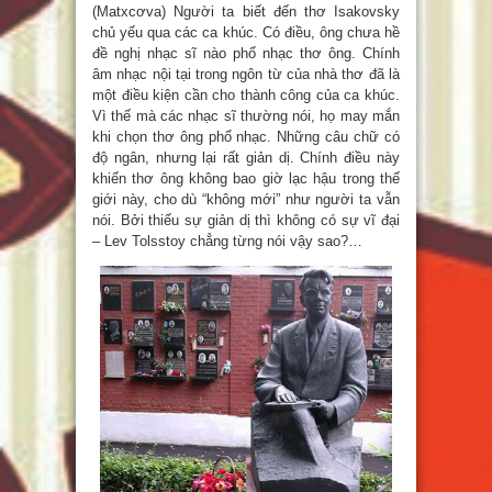
(Matxcơva) Người ta biết đến thơ Isakovsky
chủ yếu qua các ca khúc. Có điều, ông chưa hề
đề nghị nhạc sĩ nào phổ nhạc thơ ông. Chính
âm nhạc nội tại trong ngôn từ của nhà thơ đã là
một điều kiện cần cho thành công của ca khúc.
Vì thế mà các nhạc sĩ thường nói, họ may mắn
khi chọn thơ ông phổ nhạc. Những câu chữ có
độ ngân, nhưng lại rất giản dị. Chính điều này
khiến thơ ông không bao giờ lạc hậu trong thế
giới này, cho dù “không mới” như người ta vẫn
nói. Bởi thiếu sự giản dị thì không có sự vĩ đại
– Lev Tolsstoy chẳng từng nói vậy sao?…