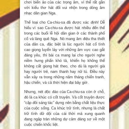
chơi biến ảo của các trọng âm, vì thế rất gần
với kiểu thơ hát đối vui nhộn trong dòng âm
nhạc dân gian Nga.
Thể loại cho Ca-chiu-sa đã được xác định! Dễ
hiểu vì sao Ca-chiu-sa được hát nhiều đến thế
trong các buổi lễ hội dân gian ở các thành phố
cổ và làng quê Nga. Nó mang âm điệu tha thiết
của dân ca, đặc biệt là lúc người hát cố tình
cao giọng luyến láy với những âm vực cao gắt
đáng yêu, thì bài ca mang lại cho người nghe
niềm hưng phấn khó tả, khiến họ không thể
không cất giọng hát theo, cho dù là người già
hay người trẻ, nam thanh hay nữ tú. Điều này
vẫn xảy ra trong những năm tháng chiến tranh,
hậu chiến, và cả thời hiện đại bây giờ.
Nhưng, nét độc đáo của Ca-chiu-sa còn ở chỗ,
đó là ca khúc có cốt truyện. Và cốt truyện được
“cặp đôi sáng tác” dựng nên bằng chất liệu thực
của cuộc sống. Ca khúc trữ tình, nhưng là chất
trữ tình dữ dội của cái thời mà xung quanh
đang ngập tràn những dự cảm đáng sợ về một
cuộc chiến khốc liệt.