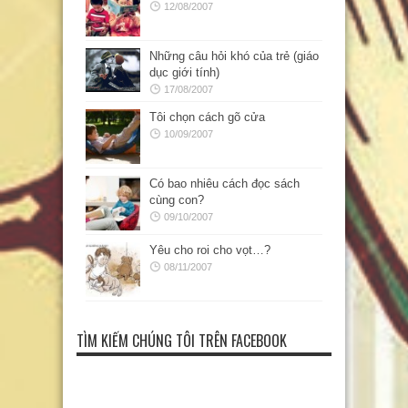
12/08/2007
Những câu hỏi khó của trẻ (giáo
dục giới tính)
17/08/2007
Tôi chọn cách gõ cửa
10/09/2007
Có bao nhiêu cách đọc sách
cùng con?
09/10/2007
Yêu cho roi cho vọt…?
08/11/2007
TÌM KIẾM CHÚNG TÔI TRÊN FACEBOOK