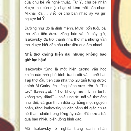
của chú bé về nghệ thuật. Từ Ý, chú bé nhận
được thư của một nhạc sĩ kèm một bản nhạc.
Mikhail đã … viết lời cho bản nhạc ấy và gửi
ngược lại Ý.
Dường như đó là định mệnh. Mười bốn tuổi, bài
thơ đầu tiên được đăng báo và từ bấy giờ,
Isakovsky đã trở thành nhà thơ mà những vần
thơ được biết đến hầu như đều qua âm nhạc!
Nhà thơ không hiện đại nhưng không bao
giờ lạc hậu!
Isakovsky từng là một hiện tượng văn học
khiến các nhà phê bình tranh cãi và… chê bai.
Tập thơ đầu tiên của nhà thơ 28 tuổi từng được
chính M.Gorky lên tiếng bênh vực trên tờ “Tin
tức” (Izvestya). “Thơ không mới, bình bình,
không say đắm!” – nhiều người nói về thơ ông
như thế, và giải thích điều ấy bằng một nguyên
nhân, rằng Isakovsky vì căn bệnh thị giác chưa
hề tham chiến trong từng ấy năm đất nước trải
qua bao nhiêu biến động binh đao.
Mộ Isakovsky ở nghĩa trang danh nhân