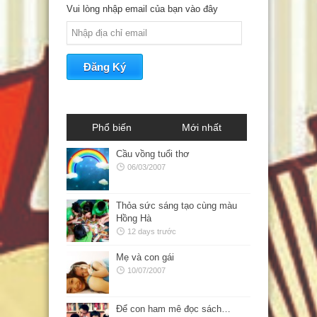
Vui lòng nhập email của bạn vào đây
Phổ biến
Mới nhất
Cầu vồng tuổi thơ
06/03/2007
Thỏa sức sáng tạo cùng màu
Hồng Hà
12 days trước
Mẹ và con gái
10/07/2007
Để con ham mê đọc sách…