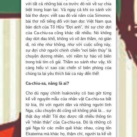
với tất cả những bài ca trước đó nói về sự chia
biệt trong loạn lạc. Và ngay cả khi so sánh với
bài thơ được viết sau đó vài năm của Simonov,
bài thơ nổi tiếng đối với bạn đọc Việt Nam qua
bản dịch của Tố Hữu “Đợi anh”, thì sự chờ đợi
của Ca-chiu-sa cũng khác rất nhiều. Nó không
day dứt đau khổ, không vò võ âm thầm, nó giản
dị, nó nhẹ như không, như với cuộc sống này,
sự đợi chờ người chinh chiến “nơi biên thùy” là
chuyện đương nhiên, với niềm tự hào vô biên
trong trái tim cô gái. Thầm so sánh như vậy, tôi
càng hiểu vì sao các chiến sĩ biên phòng của
chúng ta lại yêu thích bài ca này đến thế!
Ca-chiu-sa, nàng là ai?
Cho dù ngay chính Isakovsky có bao giờ từng
kể về nguyên mẫu của nhân vật Ca-chiu-sa bất
tử kia, thì với người dân và những người lính
Nga, câu chuyện đó cũng sẽ không phải là… sự
thật duy nhất! Tôi đọc được rất nhiều thông tin
về “nhân thân” của Ca-chiu-sa. Đó là những cô
gái Nga từ các miền quê khác nhau, cùng tên
Ekaterina mà khác họ, thậm chí, người ta kể về