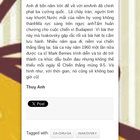
Anh đi bốn năm trời để về với emAnh đã chinh
phạt ba cường quốc…Lệ chảy tràn, người lính
say khướt,Nước mắt của niềm hy vọng không
thànhMà rực sáng trên ngực anhTấm huân
chương cho cuộc chiến vì Budapest .Vì bài thơ
này mà Isakovsky gặp rắc rối và bài hát bị cấm
lưu hành. Nhiều năm qua đi, niềm vui chiến
thắng lắng lại, bài ca này năm 1960 một lần nữa
được ca sĩ Mark Bernes trình diễn và từ đó trở
thành ca khúc dẫu buồn đau nhưng không thể
thiếu mỗi ngày lễ Chiến thắng mùng 9-5. Và
hình như, với thời gian, nó cũng sẽ không bao
giờ cũ!
Thuỵ Anh
Tagged with:
CA-CHIU-SA
ISAKOVSKY