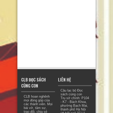
CLB ĐỌC SÁCH
LIÊN HỆ
CÙNG CON
Câu lạc bộ Đọc
sách cùng con
CLB hoan nghênh
Trụ sở chính: P104
mọi đóng góp của
- K7 - Bách Khoa,
các thành viên. Mọi
phường Bạch Mai,
bài vở, tâm sự,
thành phố Hà Nội
trao đổi, chia sẻ