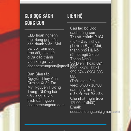
CLB ĐỌC SÁCH
LIÊN HỆ
CÙNG CON
Câu lạc bộ Đọc
sách cùng con
CLB hoan nghênh
Trụ sở chính: P104
mọi đóng góp của
- K7 - Bách Khoa,
các thành viên. Mọi
phường Bạch Mai,
bài vở, tâm sự,
thành phố Hà Nội
trao đổi, chia sẻ
(đi hết ngõ 37 Lê
giữa các thành
Thanh Nghị)
viên xin gửi về
Số Điện Thoại: 024
docsachcungcon@gmail.com.
6290 3874 - 0981
959 574 - 0904 605
Ban Biên tập:
898
Nguyễn Thụy Anh,
(Thời gian làm
Dương Xuân Trà
việc: 8h30 - 18h00
My, Nguyễn Hương
các ngày trong
Trang. Những bài
tuần từ thứ Ba đến
vở đăng lại xin
Chủ nhật, nghỉ trưa
trích dẫn nguồn
12h00 - 14h00)
docsachcungcon.com
Email:
docsachcungcon@gmail.com