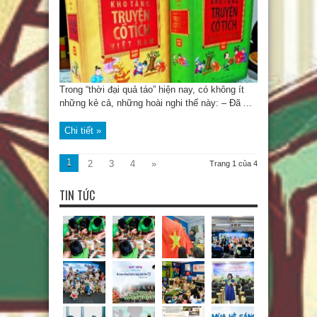
Trong “thời đại quả táo” hiện nay, có không ít
những kẻ cả, những hoài nghi thế này: – Đã ...
Chi tiết »
1
2
3
4
»
Trang 1 của 4
TIN TỨC