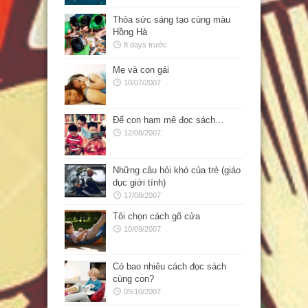
Thỏa sức sáng tạo cùng màu
Hồng Hà
8 days trước
Mẹ và con gái
10/07/2007
Để con ham mê đọc sách…
12/08/2007
Những câu hỏi khó của trẻ (giáo
dục giới tính)
17/08/2007
Tôi chọn cách gõ cửa
10/09/2007
Có bao nhiêu cách đọc sách
cùng con?
09/10/2007