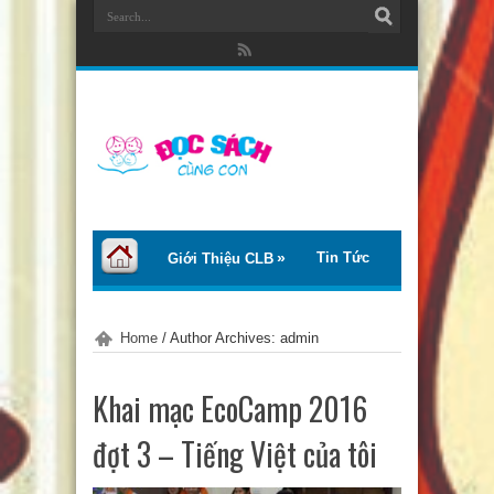
Tin Tức
Giới Thiệu CLB
Bài Viết
Giới Thiệu Sách
Home
/
Author Archives: admin
Thơ – Truyện
Tư Vấn – Chia Sẻ
Khai mạc EcoCamp 2016
Chào Tiếng Việt
đợt 3 – Tiếng Việt của tôi
Trại Hè Thanh Thiếu Nhi EcoCamp