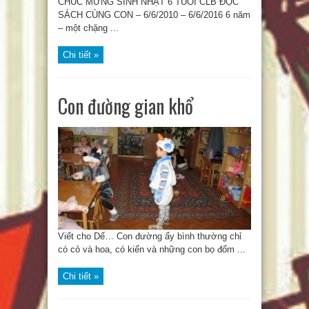
CHÚC MỪNG SINH NHẬT 6 TUỔI CLB ĐỌC
SÁCH CÙNG CON – 6/6/2010 – 6/6/2016 6 năm
– một chặng ...
Chi tiết »
Con đường gian khổ
Viết cho Dế… Con đường ấy bình thường chỉ
có cỏ và hoa, có kiến và những con bọ đốm ...
Chi tiết »