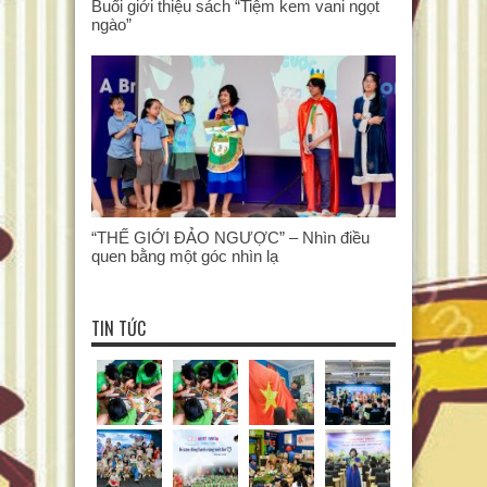
Buổi giới thiệu sách “Tiệm kem vani ngọt
ngào”
“THẾ GIỚI ĐẢO NGƯỢC” – Nhìn điều
quen bằng một góc nhìn lạ
TIN TỨC