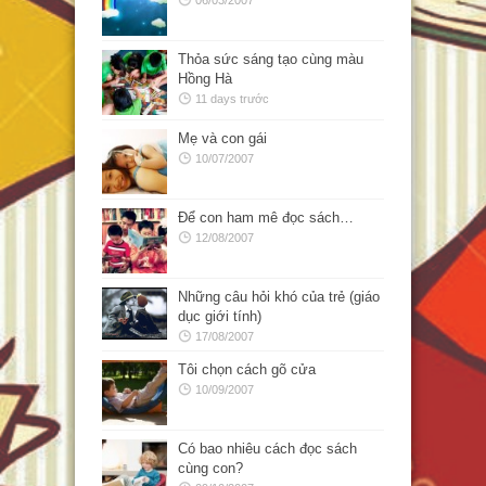
Thỏa sức sáng tạo cùng màu
Hồng Hà
11 days trước
Mẹ và con gái
10/07/2007
Để con ham mê đọc sách…
12/08/2007
Những câu hỏi khó của trẻ (giáo
dục giới tính)
17/08/2007
Tôi chọn cách gõ cửa
10/09/2007
Có bao nhiêu cách đọc sách
cùng con?