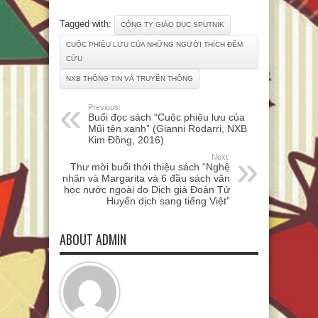
Tagged with:
CÔNG TY GIÁO DỤC SPUTNIK
CUỘC PHIÊU LƯU CỦA NHỮNG NGƯỜI THÍCH ĐẾM
CỪU
NXB THÔNG TIN VÀ TRUYỀN THÔNG
Previous:
Buổi đọc sách “Cuộc phiêu lưu của
Mũi tên xanh” (Gianni Rodarri, NXB
Kim Đồng, 2016)
Next:
Thư mời buổi thới thiệu sách “Nghệ
nhân và Margarita và 6 đầu sách văn
học nước ngoài do Dịch giả Đoàn Tử
Huyến dịch sang tiếng Việt”
ABOUT ADMIN