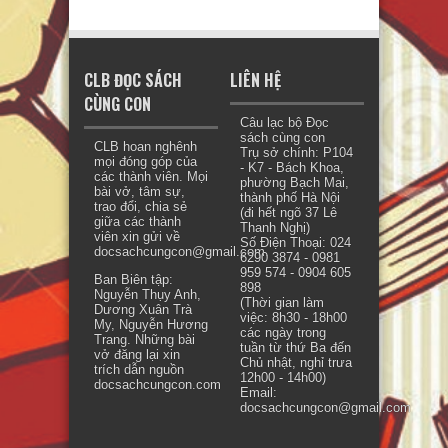
CLB ĐỌC SÁCH
LIÊN HỆ
CÙNG CON
Câu lạc bộ Đọc
sách cùng con
CLB hoan nghênh
Trụ sở chính: P104
mọi đóng góp của
- K7 - Bách Khoa,
các thành viên. Mọi
phường Bạch Mai,
bài vở, tâm sự,
thành phố Hà Nội
trao đổi, chia sẻ
(đi hết ngõ 37 Lê
giữa các thành
Thanh Nghị)
viên xin gửi về
Số Điện Thoại: 024
docsachcungcon@gmail.com.
6290 3874 - 0981
959 574 - 0904 605
Ban Biên tập:
898
Nguyễn Thụy Anh,
(Thời gian làm
Dương Xuân Trà
việc: 8h30 - 18h00
My, Nguyễn Hương
các ngày trong
Trang. Những bài
tuần từ thứ Ba đến
vở đăng lại xin
Chủ nhật, nghỉ trưa
trích dẫn nguồn
12h00 - 14h00)
docsachcungcon.com
Email:
docsachcungcon@gmail.com