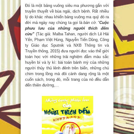
Đó là một bảng vuông siêu ma phương gắn với
truyền thuyết về bùa ngải, dịch bệnh. Rất nhiều
lý do khác nhau khiến bảng vuông ma quỷ đó ra
đời mà ngày nay chúng ta gọi là
bàn cờ
. “
Cuộc
phưu lưu
của những người thích đếm
cừu”
(Tác giả: Malba Tahan, người dịch Lê Hải
Yến, Phạm Việt Hùng, Nguyễn Tiến Dũng, Công
ty Giáo dục Sputnik và NXB Thông tin và
Truyền thông, 2015) đưa người đọc vào thế giới
toán học với những trải nghiệm đẫm màu sắc
huyền bí và ly kì: bài toán bánh mỳ của những
người thủy thủ lênh đênh trên biển, những chú
chim trong lồng mà đôi cánh dang rộng là một
cuốn sách, trong đó, mỗi trang của nó đều dẫn
đến thiên đường,…