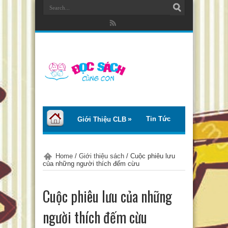
Tin Tức
Giới Thiệu CLB
Bài Viết
Giới Thiệu Sách
Home
/
Giới thiệu sách
/
Cuộc phiêu lưu
của những người thích đếm cừu
Thơ – Truyện
Tư Vấn – Chia Sẻ
Cuộc phiêu lưu của những
Chào Tiếng Việt
người thích đếm cừu
Trại Hè Thanh Thiếu Nhi EcoCamp