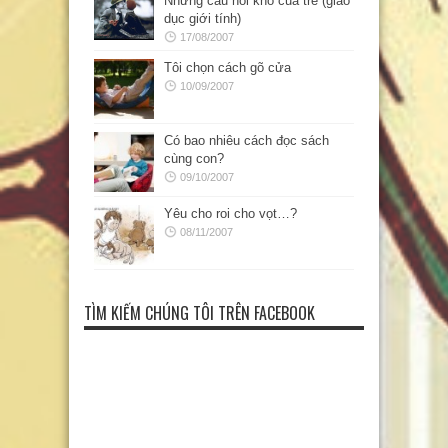
Những câu hỏi khó của trẻ (giáo
dục giới tính)
17/08/2007
Tôi chọn cách gõ cửa
10/09/2007
Có bao nhiêu cách đọc sách
cùng con?
09/10/2007
Yêu cho roi cho vọt…?
08/11/2007
TÌM KIẾM CHÚNG TÔI TRÊN FACEBOOK