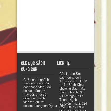
CLB ĐỌC SÁCH
LIÊN HỆ
CÙNG CON
Câu lạc bộ Đọc
sách cùng con
CLB hoan nghênh
Trụ sở chính: P104
mọi đóng góp của
- K7 - Bách Khoa,
các thành viên. Mọi
phường Bạch Mai,
bài vở, tâm sự,
thành phố Hà Nội
trao đổi, chia sẻ
(đi hết ngõ 37 Lê
giữa các thành
Thanh Nghị)
viên xin gửi về
Số Điện Thoại: 024
docsachcungcon@gmail.com.
6290 3874 - 0981
959 574 - 0904 605