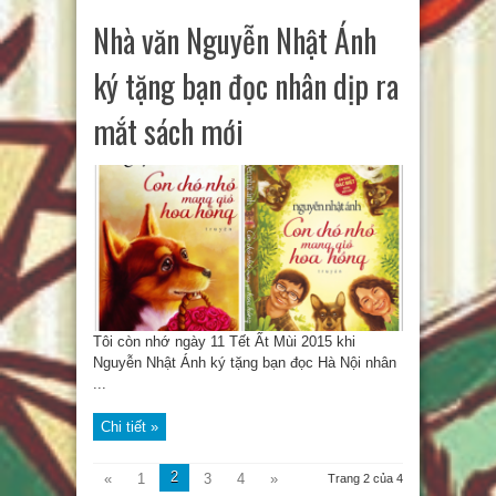
Nhà văn Nguyễn Nhật Ánh
ký tặng bạn đọc nhân dịp ra
mắt sách mới
Tôi còn nhớ ngày 11 Tết Ất Mùi 2015 khi
Nguyễn Nhật Ánh ký tặng bạn đọc Hà Nội nhân
...
Chi tiết »
2
«
1
3
4
»
Trang 2 của 4