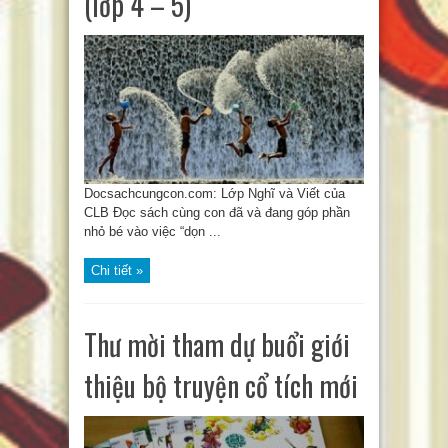
(lớp 4 – 5)
Docsachcungcon.com: Lớp Nghĩ và Viết của
CLB Đọc sách cùng con đã và đang góp phần
nhỏ bé vào việc “dọn ...
Chi tiết »
Thư mời tham dự buổi giới
thiệu bộ truyện cổ tích mới