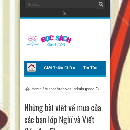
Tin Tức
Giới Thiệu CLB
Bài Viết
Giới Thiệu Sách
Home
/
Author Archives: admin
(page 2)
Thơ – Truyện
Tư Vấn – Chia Sẻ
Những bài viết về mưa của
Chào Tiếng Việt
các bạn lớp Nghĩ và Viết
Trại Hè Thanh Thiếu Nhi EcoCamp