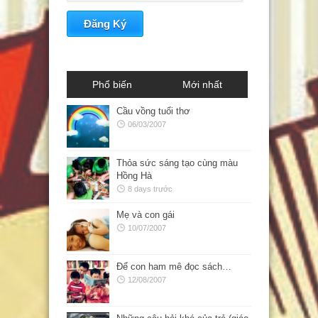
Phổ biến
Mới nhất
Cầu vồng tuổi thơ
06/03/2007
Thỏa sức sáng tạo cùng màu
Hồng Hà
8 days trước
Mẹ và con gái
10/07/2007
Để con ham mê đọc sách…
12/08/2007