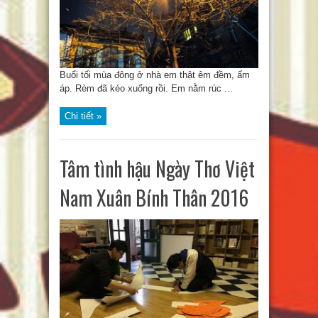
Buổi tối mùa đông ở nhà em thật êm đềm, ấm
áp. Rèm đã kéo xuống rồi. Em nằm rúc ...
Chi tiết »
Tâm tình hậu Ngày Thơ Việt
Nam Xuân Bính Thân 2016