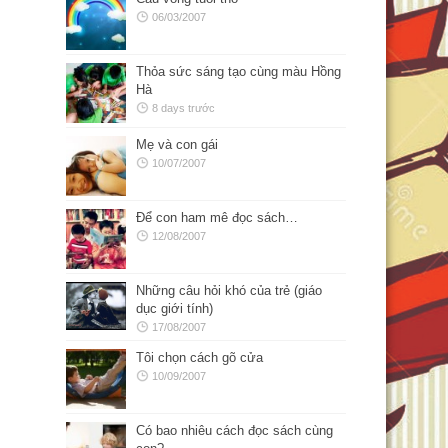
06/03/2007
Thỏa sức sáng tạo cùng màu Hồng
Hà
8 days trước
Mẹ và con gái
10/07/2007
Để con ham mê đọc sách…
12/08/2007
Những câu hỏi khó của trẻ (giáo
dục giới tính)
17/08/2007
Tôi chọn cách gõ cửa
10/09/2007
Có bao nhiêu cách đọc sách cùng