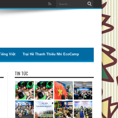
iếng Việt
Trại Hè Thanh Thiếu Nhi EcoCamp
TIN TỨC