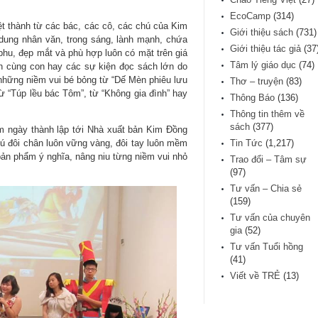
EcoCamp
(314)
 thành từ các bác, các cô, các chú của Kim
Giới thiệu sách
(731)
dung nhân văn, trong sáng, lành mạnh, chứa
Giới thiệu tác giả
(37
phu, đẹp mắt và phù hợp luôn có mặt trên giá
Tâm lý giáo dục
(74)
h cùng con hay các sự kiện đọc sách lớn do
 những niềm vui bé bỏng từ “Dế Mèn phiêu lưu
Thơ – truyện
(83)
ừ “Túp lều bác Tôm”, từ “Không gia đình” hay
Thông Báo
(136)
Thông tin thêm về
sách
(377)
 ngày thành lập tới Nhà xuất bản Kim Đồng
hú đôi chân luôn vững vàng, đôi tay luôn mềm
Tin Tức
(1,217)
 bản phẩm ý nghĩa, nâng niu từng niềm vui nhỏ
Trao đổi – Tâm sự
(97)
Tư vấn – Chia sẻ
(159)
Tư vấn của chuyên
gia
(52)
Tư vấn Tuổi hồng
(41)
Viết về TRẺ
(13)