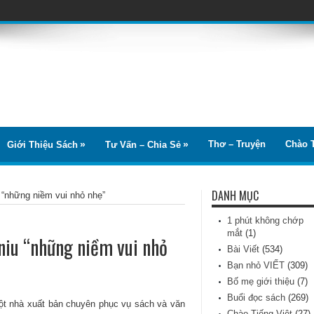
Thơ – Truyện
Chào T
Giới Thiệu Sách
Tư Vấn – Chia Sẻ
DANH MỤC
 “những niềm vui nhỏ nhẹ”
1 phút không chớp
mắt
(1)
niu “những niềm vui nhỏ
Bài Viết
(534)
Bạn nhỏ VIẾT
(309)
Bố mẹ giới thiệu
(7)
Buổi đọc sách
(269)
một nhà xuất bản chuyên phục vụ sách và văn
Chào Tiếng Việt
(27)