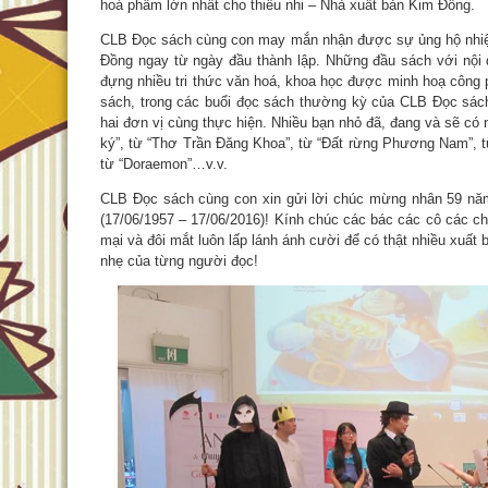
hoá phẩm lớn nhất cho thiếu nhi – Nhà xuất bản Kim Đồng.
CLB Đọc sách cùng con may mắn nhận được sự ủng hộ nhiệt
Đồng ngay từ ngày đầu thành lập. Những đầu sách với nội 
đựng nhiều tri thức văn hoá, khoa học được minh hoạ công 
sách, trong các buổi đọc sách thường kỳ của CLB Đọc sác
hai đơn vị cùng thực hiện. Nhiều bạn nhỏ đã, đang và sẽ có
ký”, từ “Thơ Trần Đăng Khoa”, từ “Đất rừng Phương Nam”, t
từ “Doraemon”…v.v.
CLB Đọc sách cùng con xin gửi lời chúc mừng nhân 59 năm
(17/06/1957 – 17/06/2016)! Kính chúc các bác các cô các c
mại và đôi mắt luôn lấp lánh ánh cười để có thật nhiều xuất
nhẹ của từng người đọc!