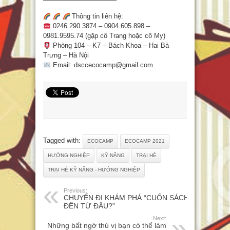
Thông tin liên hệ:
0246.290.3874 – 0904.605.898 –
0981.9595.74 (gặp cô Trang hoặc cô My)
Phòng 104 – K7 – Bách Khoa – Hai Bà
Trưng – Hà Nội
Email: dsccecocamp@gmail.com
Tagged with:
ECOCAMP
ECOCAMP 2021
HƯỚNG NGHIỆP
KỸ NĂNG
TRẠI HÈ
TRẠI HÈ KỸ NĂNG - HƯỚNG NGHIỆP
Previous:
CHUYẾN ĐI KHÁM PHÁ “CUỐN SÁCH
ĐẾN TỪ ĐÂU?”
Next:
Những bất ngờ thú vị bạn có thể làm