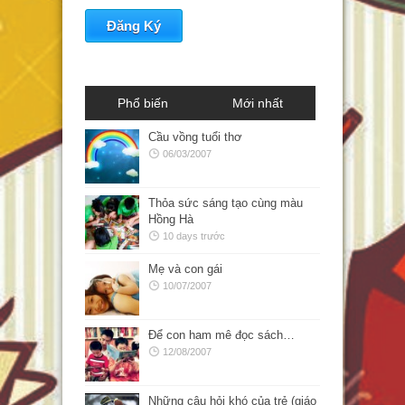
Phổ biến
Mới nhất
Cầu vồng tuổi thơ
06/03/2007
Thỏa sức sáng tạo cùng màu
Hồng Hà
10 days trước
Mẹ và con gái
10/07/2007
Để con ham mê đọc sách…
12/08/2007
Những câu hỏi khó của trẻ (giáo