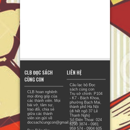
CLB ĐỌC SÁCH
LIÊN HỆ
CÙNG CON
Câu lạc bộ Đọc
sách cùng con
CLB hoan nghênh
Trụ sở chính: P104
mọi đóng góp của
- K7 - Bách Khoa,
các thành viên. Mọi
phường Bạch Mai,
bài vở, tâm sự,
thành phố Hà Nội
trao đổi, chia sẻ
(đi hết ngõ 37 Lê
giữa các thành
Thanh Nghị)
viên xin gửi về
Số Điện Thoại: 024
docsachcungcon@gmail.com.
6290 3874 - 0981
959 574 - 0904 605