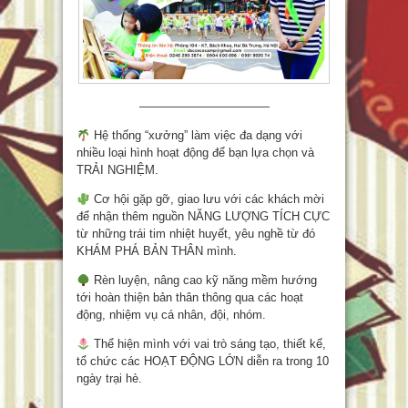
———————————
Hệ thống “xưởng” làm việc đa dạng với
nhiều loại hình hoạt động để bạn lựa chọn và
TRẢI NGHIỆM.
Cơ hội gặp gỡ, giao lưu với các khách mời
để nhận thêm nguồn NĂNG LƯỢNG TÍCH CỰC
từ những trái tim nhiệt huyết, yêu nghề từ đó
KHÁM PHÁ BẢN THÂN mình.
Rèn luyện, nâng cao kỹ năng mềm hướng
tới hoàn thiện bản thân thông qua các hoạt
động, nhiệm vụ cá nhân, đội, nhóm.
Thể hiện mình với vai trò sáng tạo, thiết kế,
tổ chức các HOẠT ĐỘNG LỚN diễn ra trong 10
ngày trại hè.
———————————