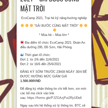
MẶT TRỜI
EcoCamp 2021, Trại hè kỹ năng-hướng nghiệp
“SẢI BƯỚC CÙNG MẶT TRỜI”
* Mùa hè – Mùa lớn *
Địa điểm tổ chức EcoCamp 2021: Đoàn An
điều dưỡng 295, Đồ Sơn, Hải Phòng.
Thời gian tổ chức:
Đợt 1: từ 2/6 đến 11/6/2021
Đợt 2: từ 16/6 đến 25/6/2021
ĐĂNG KÝ SỚM TRƯỚC 23h59 NGÀY 30/4 ĐỂ
ĐƯỢC HƯỞNG MỨC GIẢM GIÁ
1.500.000VND
Để đăng ký nhận thông tin chi tiết hơn, xin mời
các bố mẹ click vào link
sau:
https://forms.gle/PJZGAzjPui2RyUDe6
Ngay sau khi hệ thống xử lý thông tin, BTC sẽ