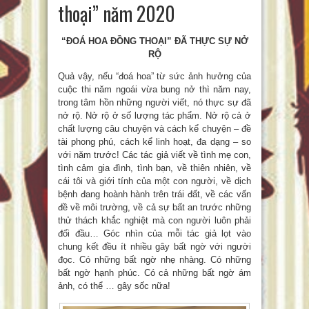
thoại” năm 2020
“ĐOÁ HOA ĐỒNG THOẠI” ĐÃ THỰC SỰ NỞ
RỘ
Quả vậy, nếu “đoá hoa” từ sức ảnh hưởng của
cuộc thi năm ngoái vừa bung nở thì năm nay,
trong tâm hồn những người viết, nó thực sự đã
nở rộ. Nở rộ ở số lượng tác phẩm. Nở rộ cả ở
chất lượng câu chuyện và cách kể chuyện – đề
tài phong phú, cách kể linh hoạt, đa dạng – so
với năm trước! Các tác giả viết về tình mẹ con,
tình cảm gia đình, tình bạn, về thiên nhiên, về
cái tôi và giới tính của một con người, về dịch
bệnh đang hoành hành trên trái đất, về các vấn
đề về môi trường, về cả sự bất an trước những
thử thách khắc nghiệt mà con người luôn phải
đối đầu… Góc nhìn của mỗi tác giả lọt vào
chung kết đều ít nhiều gây bất ngờ với người
đọc. Có những bất ngờ nhẹ nhàng. Có những
bất ngờ hạnh phúc. Có cả những bất ngờ ám
ảnh, có thể … gây sốc nữa!