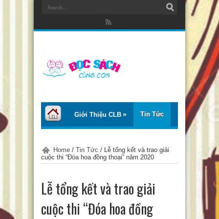
Tin Tức
Giới Thiệu CLB
Bài Viết
Giới Thiệu Sách
Home
/
Tin Tức
/
Lễ tổng kết và trao giải
cuộc thi “Đóa hoa đồng thoại” năm 2020
Thơ – Truyện
Tư Vấn – Chia Sẻ
Lễ tổng kết và trao giải
Chào Tiếng Việt
cuộc thi “Đóa hoa đồng
Trại Hè Thanh Thiếu Nhi EcoCamp