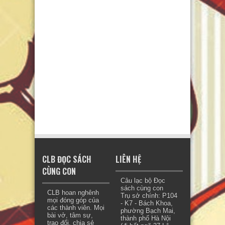
CLB ĐỌC SÁCH
LIÊN HỆ
CÙNG CON
Câu lạc bộ Đọc
sách cùng con
CLB hoan nghênh
Trụ sở chính: P104
mọi đóng góp của
- K7 - Bách Khoa,
các thành viên. Mọi
phường Bạch Mai,
bài vở, tâm sự,
thành phố Hà Nội
trao đổi, chia sẻ