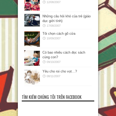
12/08/2007
Những câu hỏi khó của trẻ (giáo
dục giới tính)
17/08/2007
Tôi chọn cách gõ cửa
10/09/2007
Có bao nhiêu cách đọc sách
cùng con?
09/10/2007
Yêu cho roi cho vọt…?
08/11/2007
TÌM KIẾM CHÚNG TÔI TRÊN FACEBOOK