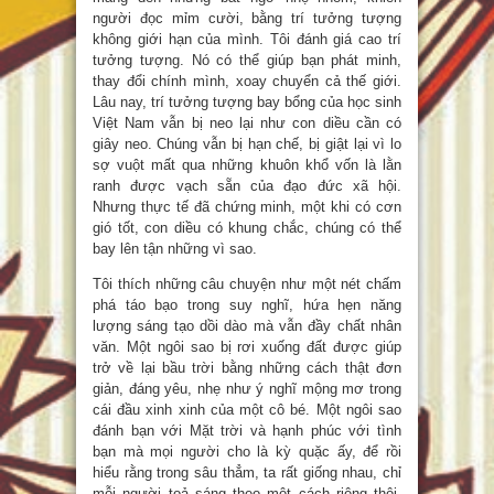
người đọc mỉm cười, bằng trí tưởng tượng
không giới hạn của mình. Tôi đánh giá cao trí
tưởng tượng. Nó có thể giúp bạn phát minh,
thay đổi chính mình, xoay chuyển cả thế giới.
Lâu nay, trí tưởng tượng bay bổng của học sinh
Việt Nam vẫn bị neo lại như con diều cần có
giây neo. Chúng vẫn bị hạn chế, bị giật lại vì lo
sợ vuột mất qua những khuôn khổ vốn là lằn
ranh được vạch sẵn của đạo đức xã hội.
Nhưng thực tế đã chứng minh, một khi có cơn
gió tốt, con diều có khung chắc, chúng có thể
bay lên tận những vì sao.
Tôi thích những câu chuyện như một nét chấm
phá táo bạo trong suy nghĩ, hứa hẹn năng
lượng sáng tạo dồi dào mà vẫn đầy chất nhân
văn. Một ngôi sao bị rơi xuống đất được giúp
trở về lại bầu trời bằng những cách thật đơn
giản, đáng yêu, nhẹ như ý nghĩ mộng mơ trong
cái đầu xinh xinh của một cô bé. Một ngôi sao
đánh bạn với Mặt trời và hạnh phúc với tình
bạn mà mọi người cho là kỳ quặc ấy, để rồi
hiểu rằng trong sâu thẳm, ta rất giống nhau, chỉ
mỗi người toả sáng theo một cách riêng thôi.