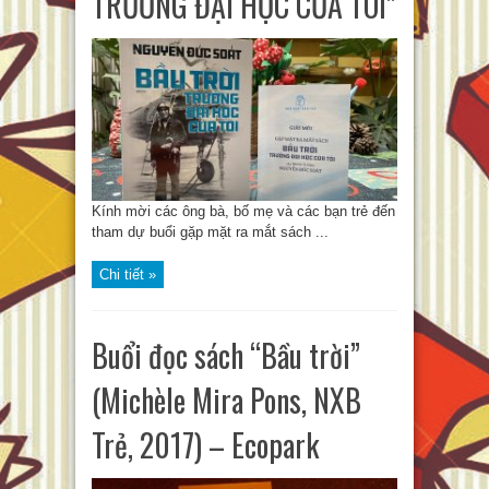
TRƯỜNG ĐẠI HỌC CỦA TÔI”
Kính mời các ông bà, bố mẹ và các bạn trẻ đến
tham dự buổi gặp mặt ra mắt sách ...
Chi tiết »
Buổi đọc sách “Bầu trời”
(Michèle Mira Pons, NXB
Trẻ, 2017) – Ecopark