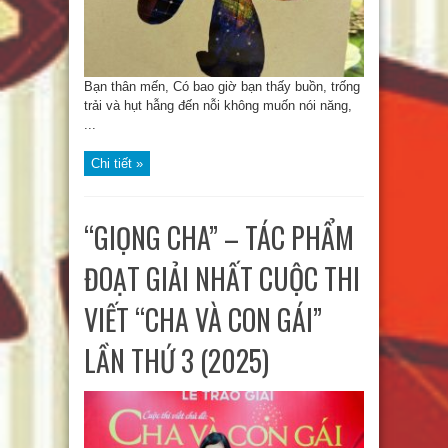
Bạn thân mến, Có bao giờ bạn thấy buồn, trống
trải và hụt hẫng đến nỗi không muốn nói năng,
...
Chi tiết »
“GIỌNG CHA” – TÁC PHẨM
ĐOẠT GIẢI NHẤT CUỘC THI
VIẾT “CHA VÀ CON GÁI”
LẦN THỨ 3 (2025)