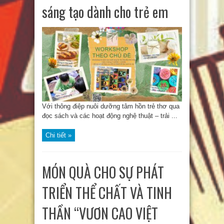
sáng tạo dành cho trẻ em
Với thông điệp nuôi dưỡng tâm hồn trẻ thơ qua
đọc sách và các hoạt động nghệ thuật – trải ...
Chi tiết »
MÓN QUÀ CHO SỰ PHÁT
TRIỂN THỂ CHẤT VÀ TINH
THẦN “VƯƠN CAO VIỆT