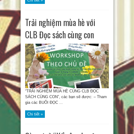
Chi tiết »
Trải nghiệm mùa hè với
CLB Đọc sách cùng con
“TRẢI NGHIỆM MÙA HÈ CÙNG CLB ĐỌC
SÁCH CÙNG CON”, các bạn sẽ được: – Tham
gia các BUỔI ĐỌC ...
Chi tiết »