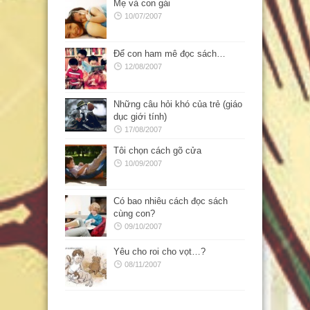
Mẹ và con gái
10/07/2007
Để con ham mê đọc sách…
12/08/2007
Những câu hỏi khó của trẻ (giáo
dục giới tính)
17/08/2007
Tôi chọn cách gõ cửa
10/09/2007
Có bao nhiêu cách đọc sách
cùng con?
09/10/2007
Yêu cho roi cho vọt…?
08/11/2007