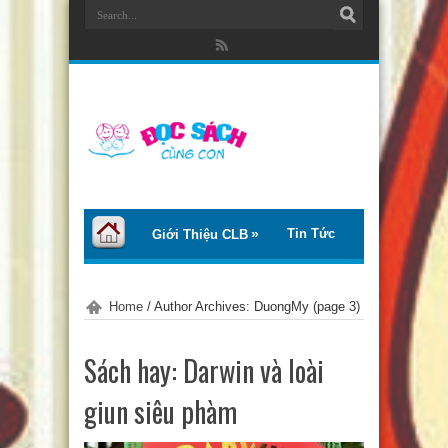
Tin Tức
Giới Thiệu CLB
Bài Viết
Giới Thiệu Sách
Home
/
Author Archives: DuongMy
(page 3)
Thơ – Truyện
Tư Vấn – Chia Sẻ
Sách hay: Darwin và loài
Chào Tiếng Việt
giun siêu phàm
Trại Hè Thanh Thiếu Nhi EcoCamp