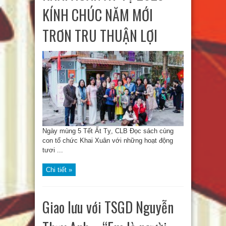
KÍNH CHÚC NĂM MỚI
TRƠN TRU THUẬN LỢI
Ngày mùng 5 Tết Ất Tỵ, CLB Đọc sách cùng
con tổ chức Khai Xuân với những hoạt động
tươi ...
Chi tiết »
Giao lưu với TSGD Nguyễn