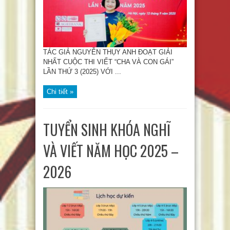
TÁC GIẢ NGUYỄN THỤY ANH ĐOẠT GIẢI
NHẤT CUỘC THI VIẾT “CHA VÀ CON GÁI”
LẦN THỨ 3 (2025) VỚI ...
Chi tiết »
TUYỂN SINH KHÓA NGHĨ
VÀ VIẾT NĂM HỌC 2025 –
2026