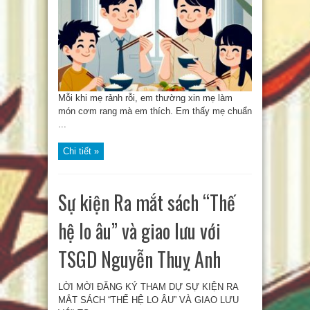
Mỗi khi mẹ rảnh rỗi, em thường xin mẹ làm
món cơm rang mà em thích. Em thấy mẹ chuẩn
...
Chi tiết »
Sự kiện Ra mắt sách “Thế
hệ lo âu” và giao lưu với
TSGD Nguyễn Thuỵ Anh
LỜI MỜI ĐĂNG KÝ THAM DỰ SỰ KIỆN RA
MẮT SÁCH “THẾ HỆ LO ÂU” VÀ GIAO LƯU