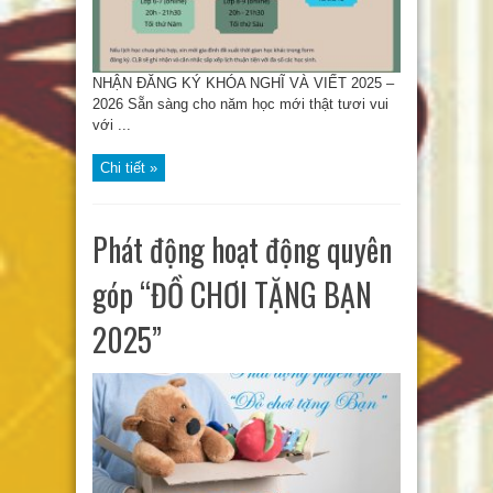
NHẬN ĐĂNG KÝ KHÓA NGHĨ VÀ VIẾT 2025 –
2026 Sẵn sàng cho năm học mới thật tươi vui
với ...
Chi tiết »
Phát động hoạt động quyên
góp “ĐỒ CHƠI TẶNG BẠN
2025”