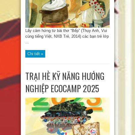
Lấy cảm hứng từ bài thơ “Bếp” (Thụy Anh, Vui
cùng tiếng Việt, NXB Trẻ, 2014) các bạn trẻ lớp
...
Chi tiết »
TRẠI HÈ KỸ NĂNG HƯỚNG
NGHIỆP ECOCAMP 2025