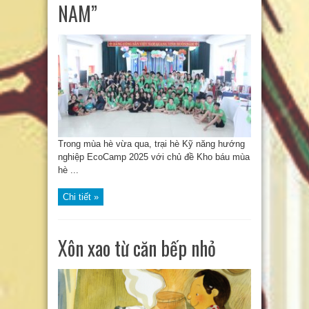
NAM”
Trong mùa hè vừa qua, trại hè Kỹ năng hướng
nghiệp EcoCamp 2025 với chủ đề Kho báu mùa
hè ...
Chi tiết »
Xôn xao từ căn bếp nhỏ