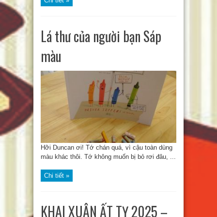
Chi tiết »
Lá thư của người bạn Sáp
màu
Hỡi Duncan ơi! Tớ chán quá, vì cậu toàn dùng
màu khác thôi. Tớ không muốn bị bỏ rơi đâu, ...
Chi tiết »
KHAI XUÂN ẤT TỴ 2025 –