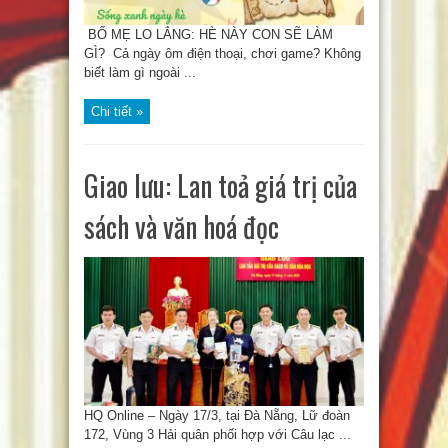
BỐ MẸ LO LẮNG: HÈ NÀY CON SẼ LÀM
GÌ? Cả ngày ôm điện thoại, chơi game? Không
biết làm gì ngoài ...
Chi tiết »
Giao lưu: Lan toả giá trị của
sách và văn hoá đọc
HQ Online – Ngày 17/3, tại Đà Nẵng, Lữ đoàn
172, Vùng 3 Hải quân phối hợp với Câu lạc ...