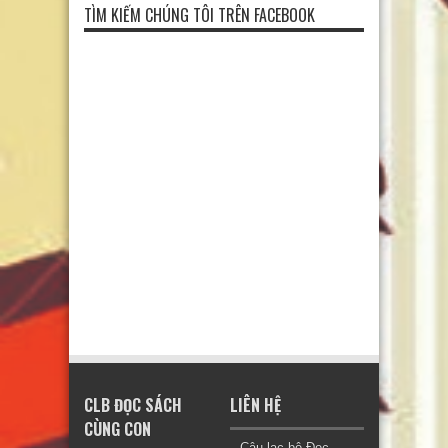
TÌM KIẾM CHÚNG TÔI TRÊN FACEBOOK
CLB ĐỌC SÁCH
LIÊN HỆ
CÙNG CON
Câu lạc bộ Đọc